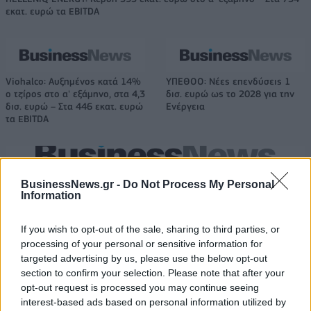
εκατ. ευρώ τα EBITDA
Viohalco: Αυξημένος κατά 14%
ΥΠΕΘΟΟ: Νέες επενδύσεις 1
ο τζίρος στο α' εξάμηνο, στα 4,3
δισ. ευρώ ως το 2028 για την
δισ. ευρώ – Στα 446 εκατ. ευρώ
Ενέργεια
τα EBITDA
Η συμφωνία Arval-Athlon αναδιαμορφώνει την αγορά leasing
BusinessNews.gr -
Do Not Process My Personal
Information
VW: Η δύσκολη εξίσωση της
18η συνεχόμενη χρονιά για τον
If you wish to opt-out of the sale, sharing to third parties, or
αναδιάρθρωσης
ΟΤΕ στη διεθνή σειρά δεικτών
processing of your personal or sensitive information for
FTSE4Good
targeted advertising by us, please use the below opt-out
section to confirm your selection. Please note that after your
opt-out request is processed you may continue seeing
interest-based ads based on personal information utilized by
Alpha Bank: Για πρώτη φορά το Αρχαίο Θέατρο Επιδαύρου άνοιξε τις