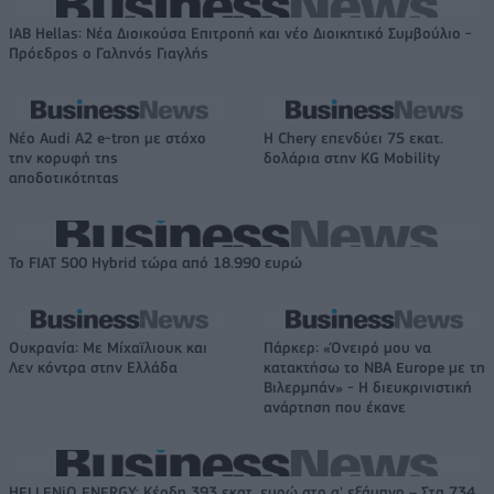
IAB Hellas: Νέα Διοικούσα Επιτροπή και νέο Διοικητικό Συμβούλιο -
Πρόεδρος ο Γαληνός Γιαγλής
Νέο Audi A2 e-tron με στόχο
Η Chery επενδύει 75 εκατ.
την κορυφή της
δολάρια στην KG Mobility
αποδοτικότητας
Το FIAT 500 Hybrid τώρα από 18.990 ευρώ
Ουκρανία: Με Μίχαϊλιουκ και
Πάρκερ: «Όνειρό μου να
Λεν κόντρα στην Ελλάδα
κατακτήσω το ΝΒΑ Europe με τη
Βιλερμπάν» - Η διευκρινιστική
ανάρτηση που έκανε
HELLENiQ ENERGY: Κέρδη 393 εκατ. ευρώ στο α' εξάμηνο – Στα 734