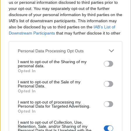
us or personal information disclosed to third parties prior to
πύλες του σε όλους
your opt-out. You may separately opt-out of the further
disclosure of your personal information by third parties on the
IAB’s list of downstream participants. This information may
ESG Report 2025: Πώς η ΑΒ Βασιλόπουλος μετατρέπει τη
also be disclosed by us to third parties on the
IAB’s List of
βιωσιμότητα σε καθημερινή πράξη
Downstream Participants
that may further disclose it to other
third parties.
Personal Data Processing Opt Outs
I want to opt-out of the Sharing of my
ΠΕΡΙΣΣΌΤΕΡΑ ΣΕ ΑΥΤΉ ΤΗΝ ΚΑΤΗΓΟΡΊΑ
personal data.
Opted In
I want to opt-out of the Sale of my
Personal Data.
Opted In
I want to opt-out of processing my
Personal Data for Targeted Advertising.
Κορονοϊός: Έρχεται νέο
Έρευνα: 14 εκατ. τόνοι
Opted In
σχέδιο με μέτρα για τον
μικροπλαστικών στον βυθό
χειμώνα
της θάλασσας
I want to opt-out of Collection, Use,
Retention, Sale, and/or Sharing of my
06/10/2020 - 14:35
06/10/2020 - 15:17
Personal Data that Is Unrelated with the