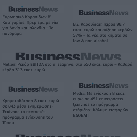
Ευρωπαϊκό Κορασίδων Β'
Κατηγορίας: Πρεμιέρα με νίκη
Β.Σ. Καρούλιας: Τζίρος 98,7
για Δανία και Ισλανδία - Το
εκατ. ευρώ και αύξηση κερδών
πανόραμα
57% - Τα νέα στοιχήματα σε
low & non alcohol
Metlen: Ρεκόρ EBITDA στο α' εξάμηνο, στα 550 εκατ. ευρώ – Καθαρά
κέρδη 313 εκατ. ευρώ
Media: Με ενίσχυση 8 εκατ.
ευρώ σε 451 επιχειρήσεις
Χρηματοδότηση 8 εκατ. ευρώ
ξεκίνησε το πρόγραμμα
σε 843 μέσα ενημέρωσης-
στήριξης- Κάλυψη εισφορών
Ξεκίνησε το πενταετές
ΕΔΟΕΑΠ
πρόγραμμα ενίσχυσης του
Τύπου