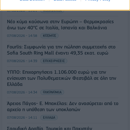
Δείκτης Τιμών, με άνοδο 0,57%
07/08/2026 - 15:21
ΟΙΚΟΝΟΜΙΑ
Νέο κύμα καύσωνα στην Ευρώπη – Θερμοκρασίες
άνω των 40°C σε Ιταλία, Ισπανία και Βαλκάνια
07/08/2026 - 14:58
ΚΟΣΜΟΣ
Fourlis: Συμφωνία για την πώληση συμμετοχής στο
Sofia South Ring Mall έναντι 49,35 εκατ. ευρώ
07/08/2026 - 14:39
ΕΠΙΧΕΙΡΗΣΕΙΣ
ΥΠΠΟ: Επιχορηγήσεις 1.106.000 ευρώ για την
ενίσχυση των Πολυθεματικών Φεστιβάλ σε όλη την
Ελλάδα
07/08/2026 - 14:34
ΟΙΚΟΝΟΜΙΑ
Άρειος Πάγος- Ε. Μπακέλας: Δεν ανασύρεται από το
αρχείο η υπόθεση των υποκλοπών
07/08/2026 - 14:11
ΕΛΛΑΔΑ
Σαουδική Αραβία, Τουρκία και Πακιστάν