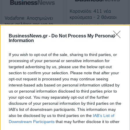
Κορoνοϊός: 411 νέα
κρούσματα - 2 θάνατοι
Vodafone: Αποζημιώνει
τους πελάτες της για το
01/10/2020 - 18:41
χθεσινό blackout
BusinessNews.gr -
Do Not Process My Personal
01/10/2020 - 17:55
Information
If you wish to opt-out of the sale, sharing to third parties, or
processing of your personal or sensitive information for
targeted advertising by us, please use the below opt-out
section to confirm your selection. Please note that after your
opt-out request is processed you may continue seeing
interest-based ads based on personal information utilized by
us or personal information disclosed to third parties prior to
your opt-out. You may separately opt-out of the further
disclosure of your personal information by third parties on the
IAB’s list of downstream participants. This information may
also be disclosed by us to third parties on the
IAB’s List of
Downstream Participants
that may further disclose it to other
ΡΟΗ ΕΙΔΗΣΕΩΝ
third parties.