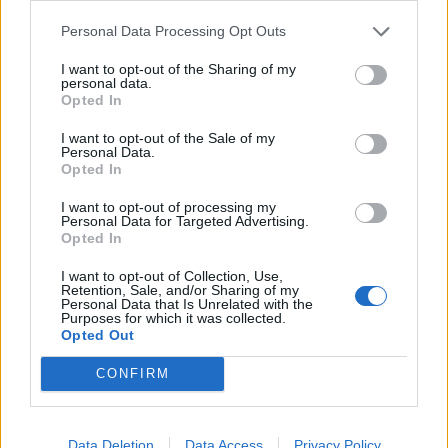
Personal Data Processing Opt Outs
ΥΠΑΑΤ: Επιπλέον 12,5 εκατ. ευρώ στις Περιφέρειες
για την ενίσχυση της βιοασφάλειας
I want to opt-out of the Sharing of my
personal data.
07/08/2026 - 17:02
ΟΙΚΟΝΟΜΙΑ
Opted In
Deloitte Ελλάδος: Χρηματοοικονομικός σύμβουλος
I want to opt-out of the Sale of my
της ΔΕΗ για την είσοδο στην πολωνική αγορά
Personal Data.
Opted In
ενέργειας
07/08/2026 - 16:38
ΕΠΙΧΕΙΡΗΣΕΙΣ
I want to opt-out of processing my
Personal Data for Targeted Advertising.
Opted In
Στρατηγική επένδυση του EFA GROUP στη Fractal
για την ανάπτυξη προηγμένων αμυντικών
I want to opt-out of Collection, Use,
τεχνολογιών
Retention, Sale, and/or Sharing of my
Personal Data that Is Unrelated with the
07/08/2026 - 16:11
ΕΠΙΧΕΙΡΗΣΕΙΣ
Purposes for which it was collected.
Opted Out
Συνάλλαγμα: Το ευρώ ενισχύεται 0,08%, στα
1,1534 δολάρια
CONFIRM
07/08/2026 - 15:45
ΟΙΚΟΝΟΜΙΑ
Χρηματιστήριο: Στις 2.623,19 μονάδες ο Γενικός
Data Deletion
Data Access
Privacy Policy