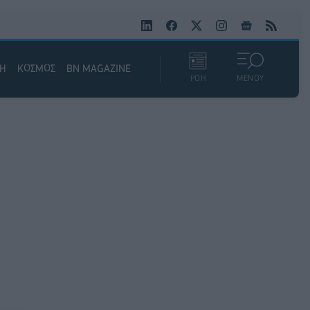
ΚΗ
ΚΟΣΜΟΣ
BN MAGAZINE
ΡΟΗ
ΜΕΝΟΥ