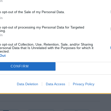
In
o opt-out of the Sale of my Personal Data.
In
to opt-out of processing my Personal Data for Targeted
ing.
In
 έχει υποβληθεί ακόμα ένα άτομο στο ΠΑΓΝΗ και
o opt-out of Collection, Use, Retention, Sale, and/or Sharing
ersonal Data that Is Unrelated with the Purposes for which it
lected.
Out
CONFIRM
Data Deletion
Data Access
Privacy Policy