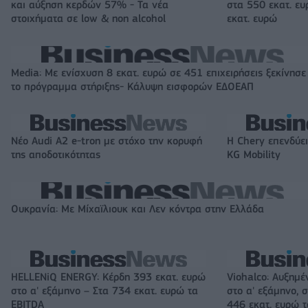
και αύξηση κερδών 57% - Τα νέα
στα 550 εκατ. ε
στοιχήματα σε low & non alcohol
εκατ. ευρώ
Media: Με ενίσχυση 8 εκατ. ευρώ σε 451 επιχειρήσεις ξεκίνησε
το πρόγραμμα στήριξης- Κάλυψη εισφορών ΕΔΟΕΑΠ
Νέο Audi A2 e-tron με στόχο την κορυφή
Η Chery επενδύει
της αποδοτικότητας
KG Mobility
Ουκρανία: Με Μίχαϊλιουκ και Λεν κόντρα στην Ελλάδα
HELLENiQ ENERGY: Κέρδη 393 εκατ. ευρώ
Viohalco: Αυξημέ
στο α' εξάμηνο – Στα 734 εκατ. ευρώ τα
στο α' εξάμηνο, σ
EBITDA
446 εκατ. ευρώ 