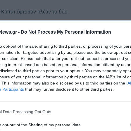
 Κρήτη έφτασαν πλέον τα δύο.
 με κορονοϊό στην Μονάδα Covid-19 στο
News.gr -
Do Not Process My Personal Information
άσεις έδειξαν ότι έχει προσβληθεί από τον ιό και η
βάλλον, που επίσης παρουσίασε συμπτώματα της
to opt-out of the sale, sharing to third parties, or processing of your per
formation for targeted advertising by us, please use the below opt-out s
r selection. Please note that after your opt-out request is processed y
 η 38χρονη είχαν ταξιδέψει πρόσφατα στο
eing interest-based ads based on personal information utilized by us or
disclosed to third parties prior to your opt-out. You may separately opt-
ζουν χαρακτηρίζονται ήπια.
losure of your personal information by third parties on the IAB’s list of
. This information may also be disclosed by us to third parties on the
IA
Participants
that may further disclose it to other third parties.
l Data Processing Opt Outs
o opt-out of the Sharing of my personal data.