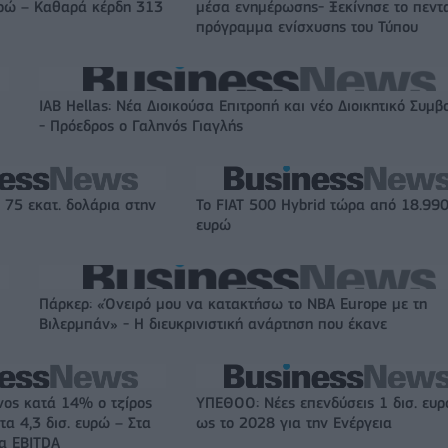
υρώ – Καθαρά κέρδη 313
μέσα ενημέρωσης- Ξεκίνησε το πεντ
πρόγραμμα ενίσχυσης του Τύπου
IAB Hellas: Νέα Διοικούσα Επιτροπή και νέο Διοικητικό Συμβ
- Πρόεδρος ο Γαληνός Γιαγλής
 75 εκατ. δολάρια στην
Το FIAT 500 Hybrid τώρα από 18.99
ευρώ
Πάρκερ: «Όνειρό μου να κατακτήσω το ΝΒΑ Europe με τη
Βιλερμπάν» - Η διευκρινιστική ανάρτηση που έκανε
νος κατά 14% ο τζίρος
ΥΠΕΘΟΟ: Νέες επενδύσεις 1 δισ. ευ
τα 4,3 δισ. ευρώ – Στα
ως το 2028 για την Ενέργεια
τα EBITDA