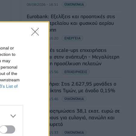
06/08/2026 - 16:51
ΟΙΚΟΝΟΜΙΑ
Eurobank: Εξελίξεις και προοπτικές στις
αγορές πετρελαίου και φυσικού αερίου
στην Ευρώπη
06/08/2026 - 16:20
ΕΝΕΡΓΕΙΑ
sonal or
Οι ελληνικές scale-ups επιχειρήσεις
ection to
στρέφονται στην ανάπτυξη - Μεγαλύτερη
ou may
πρόκληση η προσέλκυση πελατών
 personal
06/08/2026 - 15:56
ΕΠΙΧΕΙΡΗΣΕΙΣ
out of the
 downstream
Χρηματιστήριο: Στις 2.627,95 μονάδες ο
B’s List of
Γενικός Δείκτης Τιμών, με άνοδο 0,15%
06/08/2026 - 15:46
ΟΙΚΟΝΟΜΙΑ
ΥΠΑΑΤ: Αποζημιώσεις 38,1 εκατ. ευρώ σε
κτηνοτρόφους για ευλογιά, πανώλη και
αφθώδη πυρετό
06/08/2026 - 15:33
ΟΙΚΟΝΟΜΙΑ