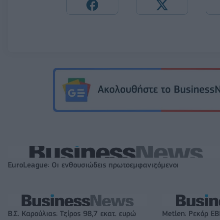
EuroLeague: Οι ενθουσιώδεις πρωτοεμφανιζόμενοι
Β.Σ. Καρούλιας: Τζίρος 98,7 εκατ. ευρώ
Metlen: Ρεκόρ EB