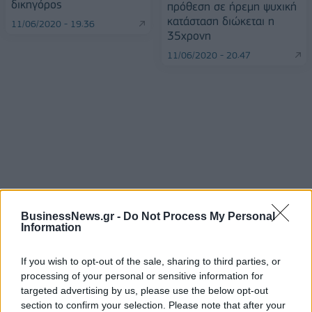
δικηγόρος
πρόθεση σε ήρεμη ψυχική
κατάσταση διώκεται η
11/06/2020 - 19:36
35χρονη
11/06/2020 - 20:47
BusinessNews.gr -
Do Not Process My Personal
Information
ΡΟΗ ΕΙΔΗΣΕΩΝ
If you wish to opt-out of the sale, sharing to third parties, or
processing of your personal or sensitive information for
targeted advertising by us, please use the below opt-out
section to confirm your selection. Please note that after your
ΥΠΑΑΤ: Επιπλέον 12,5 εκατ. ευρώ στις Περιφέρειες