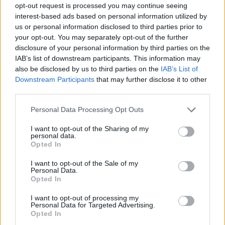
opt-out request is processed you may continue seeing
για την ενίσχυση της βιοασφάλειας
interest-based ads based on personal information utilized by
07/08/2026 - 17:02
ΟΙΚΟΝΟΜΙΑ
us or personal information disclosed to third parties prior to
your opt-out. You may separately opt-out of the further
Deloitte Ελλάδος: Χρηματοοικονομικός σύμβουλος
disclosure of your personal information by third parties on the
της ΔΕΗ για την είσοδο στην πολωνική αγορά
IAB’s list of downstream participants. This information may
ενέργειας
also be disclosed by us to third parties on the
IAB’s List of
07/08/2026 - 16:38
ΕΠΙΧΕΙΡΗΣΕΙΣ
Downstream Participants
that may further disclose it to other
third parties.
Στρατηγική επένδυση του EFA GROUP στη Fractal
για την ανάπτυξη προηγμένων αμυντικών
Personal Data Processing Opt Outs
τεχνολογιών
I want to opt-out of the Sharing of my
07/08/2026 - 16:11
ΕΠΙΧΕΙΡΗΣΕΙΣ
personal data.
Opted In
Συνάλλαγμα: Το ευρώ ενισχύεται 0,08%, στα
1,1534 δολάρια
I want to opt-out of the Sale of my
Personal Data.
07/08/2026 - 15:45
ΟΙΚΟΝΟΜΙΑ
Opted In
Χρηματιστήριο: Στις 2.623,19 μονάδες ο Γενικός
I want to opt-out of processing my
Δείκτης Τιμών, με άνοδο 0,57%
Personal Data for Targeted Advertising.
Opted In
07/08/2026 - 15:21
ΟΙΚΟΝΟΜΙΑ