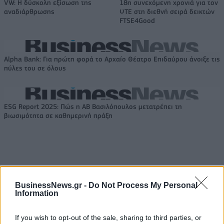
VW: Η δύσκολη εξίσωση της
18η συνεχόμενη χρονιά για τον
αναδιάρθρωσης
ΟΤΕ στη διεθνή σειρά δεικτών
FTSE4Good
Alpha Bank: Για πρώτη φορά το Αρχαίο Θέατρο Επιδαύρου άνοιξε τις
πύλες του σε όλους
ESG Report 2025: Πώς η ΑΒ Βασιλόπουλος μετατρέπει τη
βιωσιμότητα σε καθημερινή πράξη
ΠΕΡΙΣΣΌΤΕΡΑ ΣΕ ΑΥΤΉ ΤΗΝ ΚΑΤΗΓΟΡΊΑ
BusinessNews.gr -
Do Not Process My Personal
Information
If you wish to opt-out of the sale, sharing to third parties, or