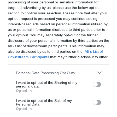
processing of your personal or sensitive information for
targeted advertising by us, please use the below opt-out
Ερχεται καύσωνας το
section to confirm your selection. Please note that after your
Σαββατοκύριακο με
opt-out request is processed you may continue seeing
40αρια
interest-based ads based on personal information utilized by
Η παγκόσμια κούρσα
us or personal information disclosed to third parties prior to
εμβολίων κατά του
14/05/2020 - 11:03
your opt-out. You may separately opt-out of the further
κορονοϊού: Πάνω από 100
disclosure of your personal information by third parties on the
προγράμματα σε όλον τον
IAB’s list of downstream participants. This information may
κόσμο
also be disclosed by us to third parties on the
IAB’s List of
14/05/2020 - 11:53
Downstream Participants
that may further disclose it to other
third parties.
Personal Data Processing Opt Outs
I want to opt-out of the Sharing of my
personal data.
Opted In
I want to opt-out of the Sale of my
Personal Data.
Opted In