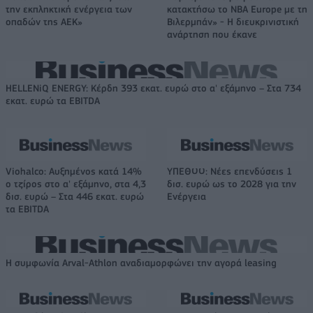
την εκπληκτική ενέργεια των
κατακτήσω το ΝΒΑ Europe με τη
οπαδών της ΑΕΚ»
Βιλερμπάν» - Η διευκρινιστική
ανάρτηση που έκανε
HELLENiQ ENERGY: Κέρδη 393 εκατ. ευρώ στο α' εξάμηνο – Στα 734
εκατ. ευρώ τα EBITDA
Viohalco: Αυξημένος κατά 14%
ΥΠΕΘΟΟ: Νέες επενδύσεις 1
ο τζίρος στο α' εξάμηνο, στα 4,3
δισ. ευρώ ως το 2028 για την
δισ. ευρώ – Στα 446 εκατ. ευρώ
Ενέργεια
τα EBITDA
Η συμφωνία Arval-Athlon αναδιαμορφώνει την αγορά leasing