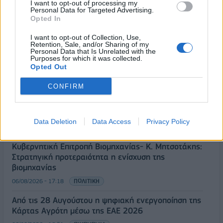
I want to opt-out of processing my
Personal Data for Targeted Advertising.
Opted In
ΡΟΗ ΕΙΔΗΣΕΩΝ
I want to opt-out of Collection, Use,
Retention, Sale, and/or Sharing of my
Personal Data that Is Unrelated with the
Purposes for which it was collected.
Χρηματιστήριο: Πτώση κατά 0,59%, στα 320,42
Opted Out
εκατ. ευρώ ο τζίρος
06/08/2026 - 18:10
ΟΙΚΟΝΟΜΙΑ
CONFIRM
ΟΠΕΚΑ: Αύριο η δεύτερη πληρωμή των δικαιούχων
του Λογαριασμού Αγροτικής Εστίας
Data Deletion
Data Access
Privacy Policy
06/08/2026 - 17:40
ΟΙΚΟΝΟΜΙΑ
Κυβερνητική Επιτροπή Βιομηχανίας- Κ. Μητσοτάκης:
Στρατηγική προτεραιότητα η ενίσχυση της
βιομηχανίας
06/08/2026 - 17:18
ΠΟΛΙΤΙΚΗ
Από τις 28 Αυγούστου η ψηφιακή ενεργοποίηση της
Κάρτας Αγρότη μέσω της ΕΑΕ 2026