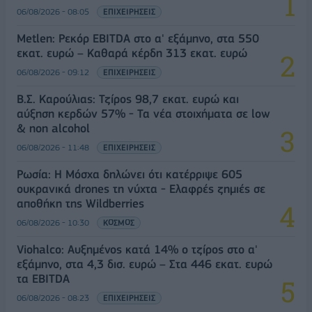
06/08/2026 - 08:05
ΕΠΙΧΕΙΡΗΣΕΙΣ
Metlen: Ρεκόρ EBITDA στο α' εξάμηνο, στα 550
εκατ. ευρώ – Καθαρά κέρδη 313 εκατ. ευρώ
06/08/2026 - 09:12
ΕΠΙΧΕΙΡΗΣΕΙΣ
Β.Σ. Καρούλιας: Τζίρος 98,7 εκατ. ευρώ και
αύξηση κερδών 57% - Τα νέα στοιχήματα σε low
& non alcohol
06/08/2026 - 11:48
ΕΠΙΧΕΙΡΗΣΕΙΣ
Ρωσία: Η Μόσχα δηλώνει ότι κατέρριψε 605
ουκρανικά drones τη νύχτα - Ελαφρές ζημιές σε
αποθήκη της Wildberries
06/08/2026 - 10:30
ΚΟΣΜΟΣ
Viohalco: Αυξημένος κατά 14% ο τζίρος στο α'
εξάμηνο, στα 4,3 δισ. ευρώ – Στα 446 εκατ. ευρώ
τα EBITDA
06/08/2026 - 08:23
ΕΠΙΧΕΙΡΗΣΕΙΣ