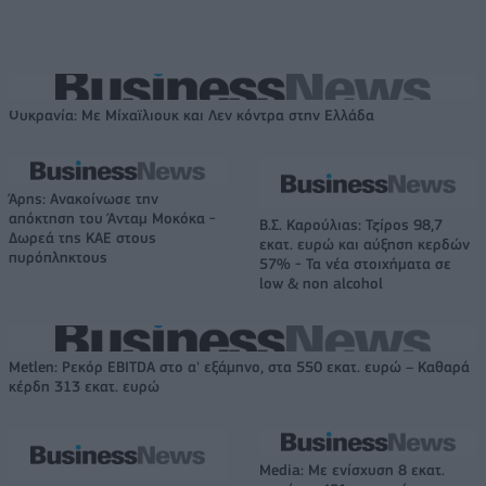
Ουκρανία: Με Μίχαϊλιουκ και Λεν κόντρα στην Ελλάδα
Άρης: Ανακοίνωσε την
απόκτηση του Άνταμ Μοκόκα -
Β.Σ. Καρούλιας: Τζίρος 98,7
Δωρεά της ΚΑΕ στους
εκατ. ευρώ και αύξηση κερδών
πυρόπληκτους
57% - Τα νέα στοιχήματα σε
low & non alcohol
Metlen: Ρεκόρ EBITDA στο α' εξάμηνο, στα 550 εκατ. ευρώ – Καθαρά
κέρδη 313 εκατ. ευρώ
Media: Με ενίσχυση 8 εκατ.