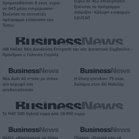
ευρώ σε 451 επιχειρήσεις
Χρηματοδότηση 8 εκατ. ευρώ
ξεκίνησε το πρόγραμμα
σε 843 μέσα ενημέρωσης-
στήριξης- Κάλυψη εισφορών
Ξεκίνησε το πενταετές
ΕΔΟΕΑΠ
πρόγραμμα ενίσχυσης του
Τύπου
IAB Hellas: Νέα Διοικούσα Επιτροπή και νέο Διοικητικό Συμβούλιο -
Πρόεδρος ο Γαληνός Γιαγλής
Νέο Audi A2 e-tron με στόχο
Η Chery επενδύει 75 εκατ.
την κορυφή της
δολάρια στην KG Mobility
αποδοτικότητας
Το FIAT 500 Hybrid τώρα από 18.990 ευρώ
Νόλεϊ: «Ανυπομονώ να ζήσω
Πάρκερ: «Όνειρό μου να