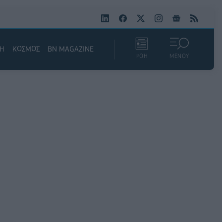
ΚΗ
ΚΟΣΜΟΣ
BN MAGAZINE
ΡΟΗ
ΜΕΝΟΥ