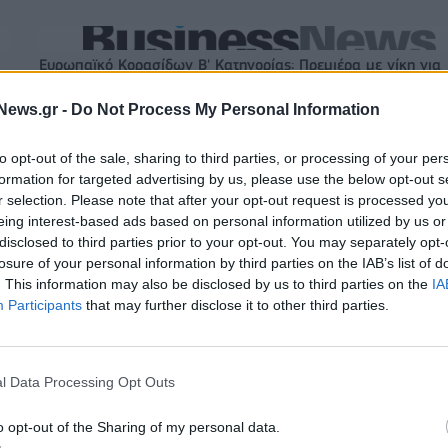
Ευρωπαϊκό Κορασίδων Β' Κατηγορίας: Πρεμιέρα με νίκη για
Δανία και Ισλανδία - Το πανόραμα
News.gr -
Do Not Process My Personal Information
to opt-out of the sale, sharing to third parties, or processing of your per
ITDA στο α' εξάμηνο,
Χρηματοδότηση 8 εκατ. ευρώ σε 843
formation for targeted advertising by us, please use the below opt-out s
υρώ – Καθαρά κέρδη 313
μέσα ενημέρωσης- Ξεκίνησε το πεντ
r selection. Please note that after your opt-out request is processed y
πρόγραμμα ενίσχυσης του Τύπου
eing interest-based ads based on personal information utilized by us or
disclosed to third parties prior to your opt-out. You may separately opt-
losure of your personal information by third parties on the IAB’s list of
IAB Hellas: Νέα Διοικούσα Επιτροπή και νέο Διοικητικό Συμβ
. This information may also be disclosed by us to third parties on the
IA
- Πρόεδρος ο Γαληνός Γιαγλής
Participants
that may further disclose it to other third parties.
 75 εκατ. δολάρια στην
Το FIAT 500 Hybrid τώρα από 18.99
l Data Processing Opt Outs
ευρώ
o opt-out of the Sharing of my personal data.