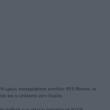
ν 24 ωρών, καταγράφηκαν επιπλέον 953 θάνατοι, εκ
τία και οι υπόλοιπο στην Ουαλία.
ός αριθμός των νεκρών ανέρχεται σε 9.016.