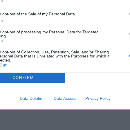
In
Πάρκερ: «Όνειρό μου να κατακτήσω το ΝΒΑ Europe με τη
o opt-out of the Sale of my Personal Data.
Βιλερμπάν» - Η διευκρινιστική ανάρτηση που έκανε
In
to opt-out of processing my Personal Data for Targeted
ing.
νος κατά 14% ο τζίρος
ΥΠΕΘΟΟ: Νέες επενδύσεις 1 δισ. ευ
In
τα 4,3 δισ. ευρώ – Στα
ως το 2028 για την Ενέργεια
τα EBITDA
o opt-out of Collection, Use, Retention, Sale, and/or Sharing
ersonal Data that Is Unrelated with the Purposes for which it
lected.
Out
VW: Η δύσκολη εξίσωση της αναδιάρθρωσης
CONFIRM
πρώτη φορά το Αρχαίο
ESG Report 2025: Πώς η ΑΒ
Data Deletion
Data Access
Privacy Policy
 άνοιξε τις πύλες του
Βασιλόπουλος μετατρέπει τη βιωσιμό
σε καθημερινή πράξη