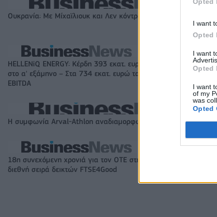
Opted 
Ουκρανία: Με Μίχαϊλιουκ και Λεν κόντρα στην Ελλάδα
I want t
Opted 
I want 
Advertis
HELLENiQ ENERGY: Κέρδη 393 εκατ. ευρώ
Viohalco: Αυξημέ
Opted 
στο α' εξάμηνο – Στα 734 εκατ. ευρώ τα
στο α' εξάμηνο, σ
EBITDA
446 εκατ. ευρώ 
I want t
of my P
was col
Opted 
Η συμφωνία Arval-Athlon αναδιαμορφώνει την αγορά leasing
18η συνεχόμενη χρονιά για τον ΟΤΕ στη
Alpha Bank: Για 
διεθνή σειρά δεικτών FTSE4Good
Θέατρο Επιδαύρου
σε όλους