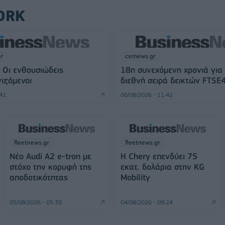
ORK
gr
csrnews.gr
 Οι ενθουσιώδεις
18η συνεχόμενη χρονιά για
ιζόμενοι
διεθνή σειρά δεικτών FTSE
:41
06/08/2026 - 11:42
fleetnews.gr
fleetnews.gr
Νέο Audi A2 e-tron με
Η Chery επενδύει 75
στόχο την κορυφή της
εκατ. δολάρια στην KG
αποδοτικότητας
Mobility
05/08/2026 - 05:39
04/08/2026 - 09:24