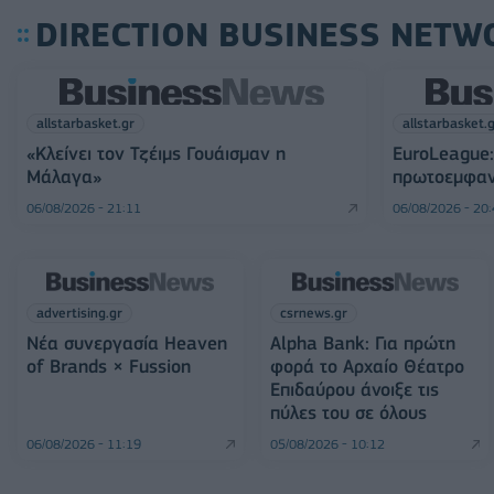
DIRECTION BUSINESS NETW
allstarbasket.gr
allstarbasket.
«Κλείνει τον Τζέιμς Γουάισμαν η
EuroLeague:
Μάλαγα»
πρωτοεμφαν
06/08/2026 - 21:11
06/08/2026 - 20
advertising.gr
csrnews.gr
Νέα συνεργασία Heaven
Alpha Bank: Για πρώτη
of Brands × Fussion
φορά το Αρχαίο Θέατρο
Επιδαύρου άνοιξε τις
πύλες του σε όλους
06/08/2026 - 11:19
05/08/2026 - 10:12