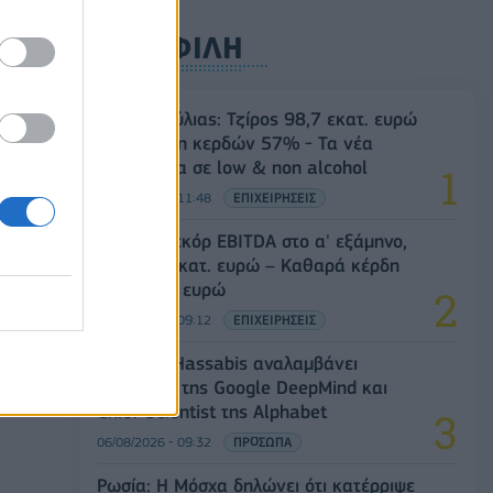
ΔΗΜΟΦΙΛΗ
Β.Σ. Καρούλιας: Τζίρος 98,7 εκατ. ευρώ
και αύξηση κερδών 57% - Τα νέα
ρώ
στοιχήματα σε low & non alcohol
06/08/2026 - 11:48
ΕΠΙΧΕΙΡΗΣΕΙΣ
Metlen: Ρεκόρ EBITDA στο α' εξάμηνο,
στα 550 εκατ. ευρώ – Καθαρά κέρδη
313 εκατ. ευρώ
06/08/2026 - 09:12
ΕΠΙΧΕΙΡΗΣΕΙΣ
Ο Demis Hassabis αναλαμβάνει
τητα
Πρόεδρος της Google DeepMind και
Chief Scientist της Alphabet
06/08/2026 - 09:32
ΠΡΟΣΩΠΑ
Ρωσία: Η Μόσχα δηλώνει ότι κατέρριψε