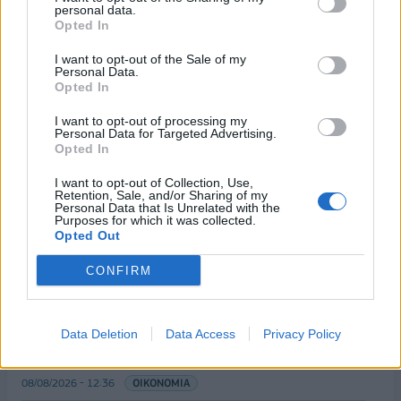
βροχές
personal data.
Opted In
08/08/2026 - 14:08
ΕΛΛΑΔΑ
I want to opt-out of the Sale of my
Ειδικό Χωροταξικό για τον Τουρισμό: Οι νέοι
Personal Data.
κανόνες για επενδύσεις, νησιά και προορισμούς υπό
Opted In
πίεση
I want to opt-out of processing my
08/08/2026 - 13:21
ΤΟΥΡΙΣΜΟΣ
Personal Data for Targeted Advertising.
Opted In
Υπουργείο Εργασίας: Ο “χάρτης” των πληρωμών
από τον e-ΕΦΚΑ και τη ΔΥΠΑ έως τις 14 Αυγούστου
I want to opt-out of Collection, Use,
Retention, Sale, and/or Sharing of my
Personal Data that Is Unrelated with the
08/08/2026 - 12:58
ΟΙΚΟΝΟΜΙΑ
Purposes for which it was collected.
Opted Out
Οι Hamilton Reserve Bank και SEE Capital
Hamilton Ltd. συνάπτουν συμφωνία υπηρεσιών
CONFIRM
μάρκετινγκ
08/08/2026 - 13:44
ΕΠΙΧΕΙΡΗΣΕΙΣ
Data Deletion
Data Access
Privacy Policy
Χρηματιστήριο Αθηνών: Εβδομαδιαία άνοδος
1,76%, κέρδη 23,31% από τις αρχές του έτους
08/08/2026 - 12:36
ΟΙΚΟΝΟΜΙΑ