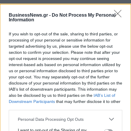
BusinessNews.gr -
Do Not Process My Personal
Information
If you wish to opt-out of the sale, sharing to third parties, or
processing of your personal or sensitive information for
targeted advertising by us, please use the below opt-out
section to confirm your selection. Please note that after your
opt-out request is processed you may continue seeing
interest-based ads based on personal information utilized by
ΡΟΗ ΕΙΔΗΣΕΩΝ
us or personal information disclosed to third parties prior to
your opt-out. You may separately opt-out of the further
disclosure of your personal information by third parties on the
IAB’s list of downstream participants. This information may
Κορυφώνεται η έξοδος του Αυγούστου – Πάνω από
also be disclosed by us to third parties on the
IAB’s List of
56.000 επιβάτες αναχωρούν σήμερα από τα
Downstream Participants
that may further disclose it to other
λιμάνια της Αττικής
third parties.
08/08/2026 - 14:30
ΕΛΛΑΔΑ
Personal Data Processing Opt Outs
Δυτική Αττική: Η επόμενη ημέρα μετά τις πυρκαγιές
– Τα έργα Antinero και η «μάχη» πριν από τις
I want to opt-out of the Sharing of my