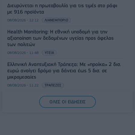
Διευρύνεται η πρωτοβουλία για τις τιμές στο ράφι
με 916 προϊόντα
08/08/2026 - 12:12
ΛΙΑΝΕΜΠΟΡΙΟ
Health Monitoring: Η εθνική υποδομή για την
αξιοποίηση των δεδομένων υγείας προς όφελος
των πολιτών
08/08/2026 - 11:48
ΥΓΕΙΑ
Ελληνική Αναπτυξιακή Τράπεζα: Με «προίκα» 2 δισ.
ευρώ ανοίγει δρόμο για δάνεια έως 5 δισ. σε
μικρομεσαίες
08/08/2026 - 11:22
ΤΡΑΠΕΖΕΣ
5G παντού, 6G στον ορίζοντα: Πού βρίσκεται η
ΟΛΕΣ ΟΙ ΕΙΔΗΣΕΙΣ
Ελλάδα στη μεγάλη τεχνολογική μετάβαση
08/08/2026 - 10:54
ΤΕΧΝΟΛΟΓΙΑ