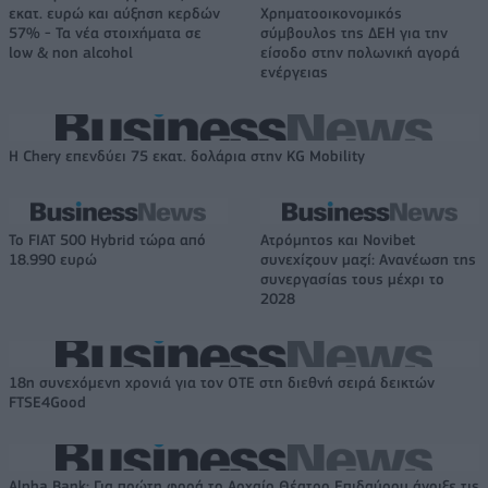
εκατ. ευρώ και αύξηση κερδών
Χρηματοοικονομικός
57% - Τα νέα στοιχήματα σε
σύμβουλος της ΔΕΗ για την
low & non alcohol
είσοδο στην πολωνική αγορά
ενέργειας
Η Chery επενδύει 75 εκατ. δολάρια στην KG Mobility
Το FIAT 500 Hybrid τώρα από
Ατρόμητος και Novibet
18.990 ευρώ
συνεχίζουν μαζί: Ανανέωση της
συνεργασίας τους μέχρι το
2028
18η συνεχόμενη χρονιά για τον ΟΤΕ στη διεθνή σειρά δεικτών
FTSE4Good
Alpha Bank: Για πρώτη φορά το Αρχαίο Θέατρο Επιδαύρου άνοιξε τις