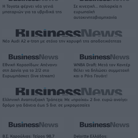
Η Toyota φέρνει νέα γενιά
Σε κινεζική… πολιορκία η
μπαταριών για τα υβριδικά της
ευρωπαϊκή
αυτοκινητοβιομηχανία
Νέο Audi A2 e-tron με στόχο την κορυφή της αποδοτικότητας
Εθνική Κορασίδων: Απέναντι
WNBA Draft: Μετά τον Καντέρ
στη Δανία για το 2/2 στο
θέλει να δηλώσει συμμετοχή
Ευρωμπάσκετ (live stream)
και ο Ρόις Γουάιτ!
Ελληνική Αναπτυξιακή Τράπεζα: Με «προίκα» 2 δισ. ευρώ ανοίγει
δρόμο για δάνεια έως 5 δισ. σε μικρομεσαίες
Β.Σ. Καρούλιας: Τζίρος 98,7
Deloitte Ελλάδος: