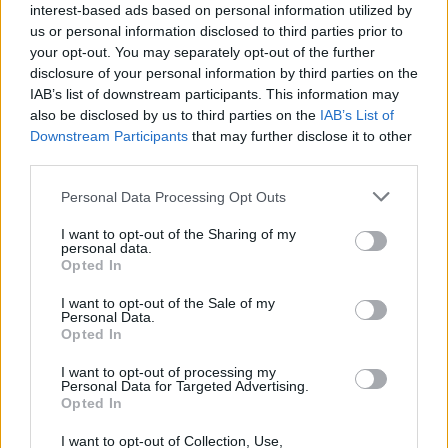
interest-based ads based on personal information utilized by
Είσοδος της γαλλικής Meridiam στην ηλεκτρική διασύνδεση Ελλάδας
us or personal information disclosed to third parties prior to
– Κύπρου
your opt-out. You may separately opt-out of the further
disclosure of your personal information by third parties on the
IAB’s list of downstream participants. This information may
also be disclosed by us to third parties on the
IAB’s List of
Downstream Participants
that may further disclose it to other
Coca-Cola HBC: Άνοδος 11,4%
Cenergy Holdings: Άνοδος 45%
στα καθαρά κέρδη του α΄
στα καθαρά κέρδη του α΄
third parties.
εξαμήνου – Στα 524,4 εκατ.
εξαμήνου, στα 138 εκατ. ευρώ
ευρώ
Personal Data Processing Opt Outs
I want to opt-out of the Sharing of my
personal data.
Opted In
Η συμφωνία Arval-Athlon αναδιαμορφώνει την αγορά leasing
I want to opt-out of the Sale of my
Personal Data.
Opted In
VW: Η δύσκολη εξίσωση της
Alpha Bank: Για πρώτη φορά το
αναδιάρθρωσης
Αρχαίο Θέατρο Επιδαύρου
I want to opt-out of processing my
άνοιξε τις πύλες του σε όλους
Personal Data for Targeted Advertising.
Opted In
I want to opt-out of Collection, Use,