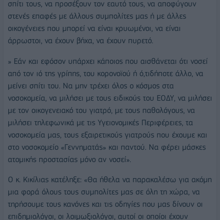
σπίτι τους, να προσέξουν τον εαυτό τους, να αποφύγουν
στενές επαφές με άλλους συμπολίτες μας ή με άλλες
οικογένειες που μπορεί να είναι κρυωμένοι, να είναι
άρρωστοι, να έχουν βήχα, να έχουν πυρετό.
» Εάν και εφόσον υπάρχει κάποιος που αισθάνεται ότι νοσεί
από τον ιό της γρίπης, του κορονοϊού ή ό,τιδήποτε άλλο, να
μείνει σπίτι του. Να μην τρέχει όλος ο κόσμος στα
νοσοκομεία, να μιλήσει με τους ειδικούς του ΕΟΔΥ, να μιλήσει
με τον οικογενειακό του γιατρό, με τους παθολόγους, να
μιλήσει τηλεφωνικά με τις Υγειονομικές Περιφέρειες, τα
νοσοκομεία μας, τους εξαιρετικούς γιατρούς που έχουμε και
στο νοσοκομείο «Γεννηματάς» και παντού. Να φέρει μάσκες
ατομικής προστασίας μόνο αν νοσεί».
Ο κ. Κικίλιας κατέληξε: «Θα ήθελα να παρακαλέσω για ακόμη
μια φορά όλους τους συμπολίτες μας σε όλη τη χώρα, να
τηρήσουμε τους κανόνες και τις οδηγίες που μας δίνουν οι
επιδημιολόγοι, οι λοιμωξιολόγοι, αυτοί οι οποίοι έχουν