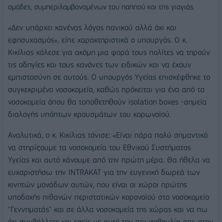
ομάδες, συμπεριλαμβανομένων του παππού και της γιαγιάς.
«Δεν υπάρχει κανένας λόγος πανικού αλλά όχι και
εφησυχασμός», είπε χαρακτηριστικά ο υπουργός. Ο κ.
Κικίλιας κάλεσε για ακόμη μια φορά τους πολίτες να τηρούν
τις οδηγίες και τους κανόνες των ειδικών και να έχουν
εμπιστοσύνη σε αυτούς. Ο υπουργός Υγείας επισκέφθηκε το
συγκεκριμένο νοσοκομείο, καθώς πρόκειται για ένα από τα
νοσοκομεία όπου θα τοποθετηθούν isolation boxes -σημεία
διαλογής υπόπτων κρουσμάτων του κορωνοϊού.
Αναλυτικά, ο κ. Κικίλιας τόνισε: «Είναι πάρα πολύ σημαντικό
να στηρίζουμε τα νοσοκομεία του Εθνικού Συστήματος
Υγείας και αυτό κάνουμε από την πρώτη μέρα. Θα ήθελα να
ευχαριστήσω την INTRAKAT για την ευγενική δωρεά των
κινητών μονάδων αυτών, που είναι οι χώροι πρώτης
υποδοχής πιθανών περιστατικών κορονοϊού στο νοσοκομείο
"Γεννηματάς" και σε άλλα νοσοκομεία της χώρας και να πω
ότι συμβάλλετε και εσείς με αυτή την πρωτοβουλία σας στην