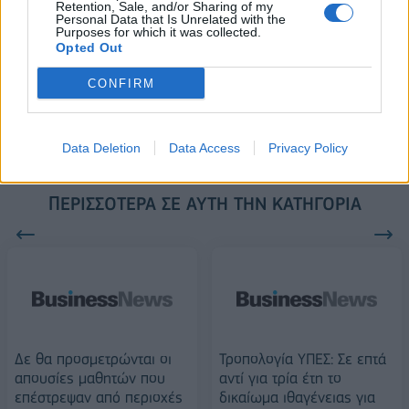
Retention, Sale, and/or Sharing of my
ESG Report 2025: Πώς η ΑΒ Βασιλόπουλος μετατρέπει τη
Personal Data that Is Unrelated with the
βιωσιμότητα σε καθημερινή πράξη
Purposes for which it was collected.
Opted Out
CONFIRM
Stoiximan: «Πού ήσουν;» στις μεγάλες στιγμές του Ολυμπιακού
Data Deletion
Data Access
Privacy Policy
ΠΕΡΙΣΣΌΤΕΡΑ ΣΕ ΑΥΤΉ ΤΗΝ ΚΑΤΗΓΟΡΊΑ
Δε θα προσμετρώνται οι
Τροπολογία ΥΠΕΣ: Σε επτά
απουσίες μαθητών που
αντί για τρία έτη το
επέστρεψαν από περιοχές
δικαίωμα ιθαγένειας για