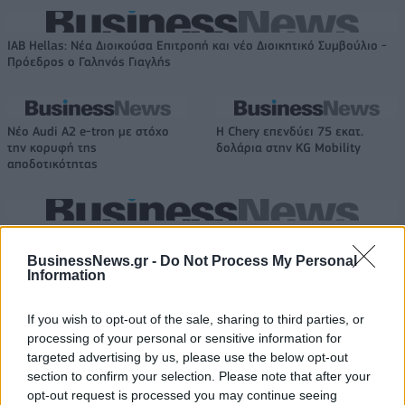
IAB Hellas: Νέα Διοικούσα Επιτροπή και νέο Διοικητικό Συμβούλιο -
Πρόεδρος ο Γαληνός Γιαγλής
Νέο Audi A2 e-tron με στόχο
Η Chery επενδύει 75 εκατ.
την κορυφή της
δολάρια στην KG Mobility
αποδοτικότητας
Το FIAT 500 Hybrid τώρα από 18.990 ευρώ
BusinessNews.gr -
Do Not Process My Personal
Information
Ντουράντ: "Ο Γιάννης θα
Οι διακοπές των Γάλλων του
μπορούσε να 'ναι ο κορυφαίος
Παναθηναϊκού με τέσσερις
If you wish to opt-out of the sale, sharing to third parties, or
όλων"! (vid)
συμπατριώτες τους στη Μύκονο
processing of your personal or sensitive information for
(pic)
targeted advertising by us, please use the below opt-out
section to confirm your selection. Please note that after your
opt-out request is processed you may continue seeing