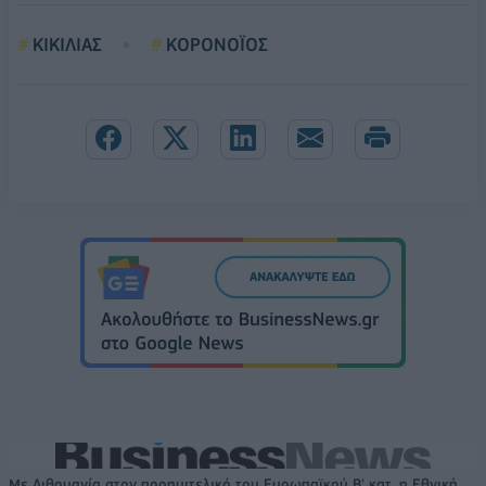
ΚΙΚΙΛΙΑΣ
ΚΟΡΟΝΟΪΟΣ
Με Λιθουανία στον προημιτελικό του Ευρωπαϊκού Β' κατ. η Εθνική