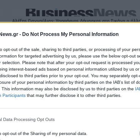
Αλέξης Γιαννούλιας: Υποψήφιος Δήμαρχος στο Σικάγο ο άλλ
παίκτης του Πανιώνιου
News.gr -
Do Not Process My Personal Information
to opt-out of the sale, sharing to third parties, or processing of your per
ξαγοράζει το 75% των
ΔΕΗ: Ισχυρή ανάπτυξη στο α΄ εξάμη
formation for targeted advertising by us, please use the below opt-out s
LIS – Στρατηγική
2026 με προσαρμοσμένο EBITDA στα
r selection. Please note that after your opt-out request is processed y
 Motor Oil
δισ. ευρώ
eing interest-based ads based on personal information utilized by us or
disclosed to third parties prior to your opt-out. You may separately opt-
losure of your personal information by third parties on the IAB’s list of
. This information may also be disclosed by us to third parties on the
IA
IAB Hellas: Νέα Διοικούσα Επιτροπή και νέο Διοικητικό Συμβ
- Πρόεδρος ο Γαληνός Γιαγλής
Participants
that may further disclose it to other third parties.
l Data Processing Opt Outs
 75 εκατ. δολάρια στην
Το FIAT 500 Hybrid τώρα από 18.99
ευρώ
o opt-out of the Sharing of my personal data.