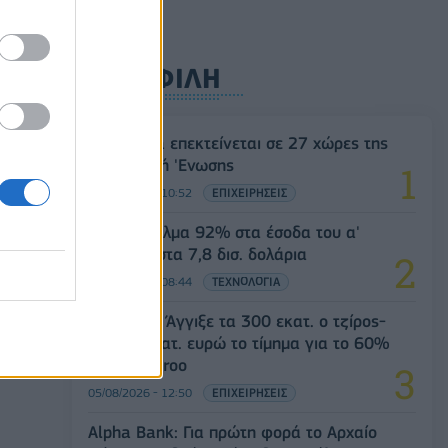
ΔΗΜΟΦΙΛΗ
Η Vendora επεκτείνεται σε 27 χώρες της
 138
Ευρωπαϊκή 'Ενωσης
05/08/2026 - 10:52
ΕΠΙΧΕΙΡΗΣΕΙΣ
SpaceX: Άλμα 92% στα έσοδα του α'
τριμήνου στα 7,8 δισ. δολάρια
05/08/2026 - 08:44
ΤΕΧΝΟΛΟΓΙΑ
Evergood: Άγγιξε τα 300 εκατ. ο τζίρος-
ς
Στα 10 εκατ. ευρώ το τίμημα για το 60%
του Jackaroo
05/08/2026 - 12:50
ΕΠΙΧΕΙΡΗΣΕΙΣ
Alpha Bank: Για πρώτη φορά το Αρχαίο