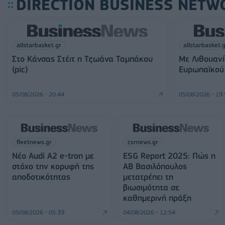
DIRECTION BUSINESS NETW
allstarbasket.gr
allstarbasket.
Στο Κάνσας Στέιτ η Τζωάνα Ταμπάκου
Με Λιθουανί
(pic)
Ευρωπαϊκού 
05/08/2026 - 20:44
05/08/2026 - 19
fleetnews.gr
csrnews.gr
Νέο Audi A2 e-tron με
ESG Report 2025: Πώς η
στόχο την κορυφή της
ΑΒ Βασιλόπουλος
αποδοτικότητας
μετατρέπει τη
βιωσιμότητα σε
καθημερινή πράξη
05/08/2026 - 05:39
04/08/2026 - 12:54