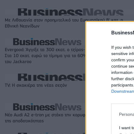
Με Λιθουανία στον προημιτελικό του Ευρωπαϊκού Β' κατ. η
Εθνική Νεανίδων
Business
If you wish 
Evergood: Άγγιξε τα 300 εκατ. ο τζίρος-
Όμιλος AKTOR: Ε
sensitive in
Στα 10 εκατ. ευρώ το τίμημα για το 60%
ΗΛΕΚΤΩΡ και THA
confirm you
του Jackaroo
συνεργασία με τη
continue se
information 
further disc
participants
TV: Η σκακιέρα της νέας σεζόν
Downstream 
Persona
Νέο Audi A2 e-tron με στόχο την κορυφή
Η Chery επενδύει
της αποδοτικότητας
KG Mobility
I want t