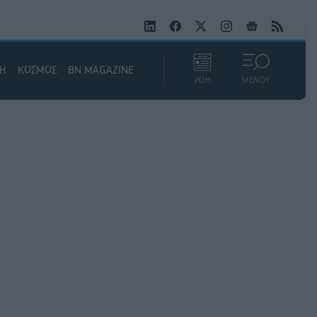
ΚΗ
ΚΟΣΜΟΣ
BN MAGAZINE
ΡΟΗ
ΜΕΝΟΥ