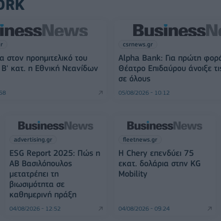
ORK
gr
csrnews.gr
α στον προημιτελικό του
Alpha Bank: Για πρώτη φορ
Β' κατ. η Εθνική Νεανίδων
Θέατρο Επιδαύρου άνοιξε τι
σε όλους
:58
05/08/2026 - 10:12
advertising.gr
fleetnews.gr
ESG Report 2025: Πώς η
Η Chery επενδύει 75
ΑΒ Βασιλόπουλος
εκατ. δολάρια στην KG
μετατρέπει τη
Mobility
βιωσιμότητα σε
καθημερινή πράξη
04/08/2026 - 12:52
04/08/2026 - 09:24