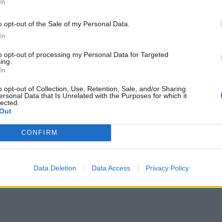
In
Οι διακοπές των Γάλλων του Παναθηναϊκού με τέσσερις
o opt-out of the Sale of my Personal Data.
συμπατριώτες τους στη Μύκονο (pic)
In
to opt-out of processing my Personal Data for Targeted
ing.
Άνοδος 11,4% στα
Cenergy Holdings: Άνοδος 45% στα
In
υ α΄ εξαμήνου – Στα
καθαρά κέρδη του α΄ εξαμήνου, στα
εκατ. ευρώ
o opt-out of Collection, Use, Retention, Sale, and/or Sharing
ersonal Data that Is Unrelated with the Purposes for which it
lected.
Out
VW: Η δύσκολη εξίσωση της αναδιάρθρωσης
CONFIRM
: Πώς η ΑΒ
Stoiximan: «Πού ήσουν;» στις μεγάλε
Data Deletion
Data Access
Privacy Policy
ατρέπει τη βιωσιμότητα
στιγμές του Ολυμπιακού
ράξη