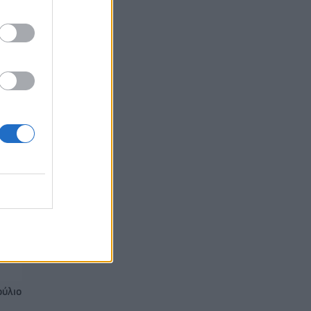
οτε
νο
 1,2
ούλιο