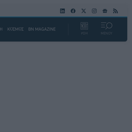
ΚΗ
ΚΟΣΜΟΣ
BN MAGAZINE
ΡΟΗ
ΜΕΝΟΥ