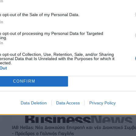
In
o opt-out of the Sale of my Personal Data.
In
to opt-out of processing my Personal Data for Targeted
ing.
In
o opt-out of Collection, Use, Retention, Sale, and/or Sharing
ersonal Data that Is Unrelated with the Purposes for which it
Αλέξης Γιαννούλιας: Υποψήφιος Δήμαρχος στο Σικάγο ο άλλ
lected.
παίκτης του Πανιώνιου
Out
CONFIRM
ξαγοράζει το 75% των
ΔΕΗ: Ισχυρή ανάπτυξη στο α΄ εξάμη
LIS – Στρατηγική
2026 με προσαρμοσμένο EBITDA στα
Data Deletion
Data Access
Privacy Policy
 Motor Oil
δισ. ευρώ
IAB Hellas: Νέα Διοικούσα Επιτροπή και νέο Διοικητικό Συμβ
- Πρόεδρος ο Γαληνός Γιαγλής