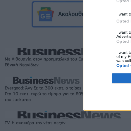
Opted 
I want t
Opted 
I want 
Advertis
Opted 
I want t
of my P
Με Λιθουανία στον προημιτελικό του Ευρωπαϊκού Β' κατ. η
was col
Εθνική Νεανίδων
Opted 
Evergood: Άγγιξε τα 300 εκατ. ο τζίρος-
Όμιλος AKTOR: Ε
Στα 10 εκατ. ευρώ το τίμημα για το 60%
ΗΛΕΚΤΩΡ και THA
του Jackaroo
συνεργασία με τη
TV: Η σκακιέρα της νέας σεζόν