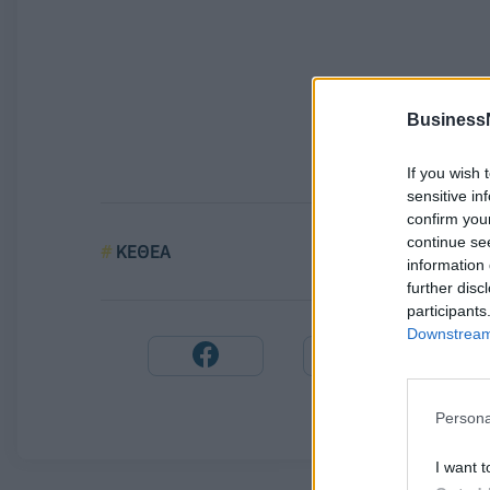
Business
If you wish 
sensitive in
confirm you
continue se
ΚΕΘΕΑ
information 
further disc
participants
Downstream 
Persona
I want t