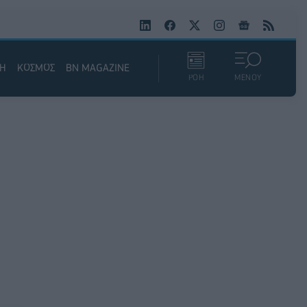
ΚΗ
ΚΟΣΜΟΣ
BN MAGAZINE
ΡΟΗ
ΜΕΝΟΥ