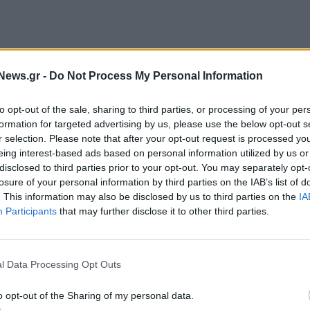
News.gr -
Do Not Process My Personal Information
 εκδόθηκε λίγο μετά την ομιλία του κ. Ράπτη από το
to opt-out of the sale, sharing to third parties, or processing of your per
για «απαξιωτική συμπεριφορά της κυβέρνησης στο
formation for targeted advertising by us, please use the below opt-out s
r selection. Please note that after your opt-out request is processed y
ΛΑΚΤ».
eing interest-based ads based on personal information utilized by us or
disclosed to third parties prior to your opt-out. You may separately opt-
losure of your personal information by third parties on the IAB’s list of
. This information may also be disclosed by us to third parties on the
IA
Participants
that may further disclose it to other third parties.
l Data Processing Opt Outs
o opt-out of the Sharing of my personal data.