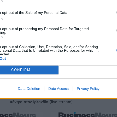
In
o opt-out of the Sale of my Personal Data.
In
to opt-out of processing my Personal Data for Targeted
ing.
In
o opt-out of Collection, Use, Retention, Sale, and/or Sharing
ersonal Data that Is Unrelated with the Purposes for which it
lected.
Out
CONFIRM
Data Deletion
Data Access
Privacy Policy
Ευρωπαϊκό Κορασίδων: Τζάμπολ για την Εθνική στα Ιωάννι
κόντρα στην Ιρλανδία (live stream)