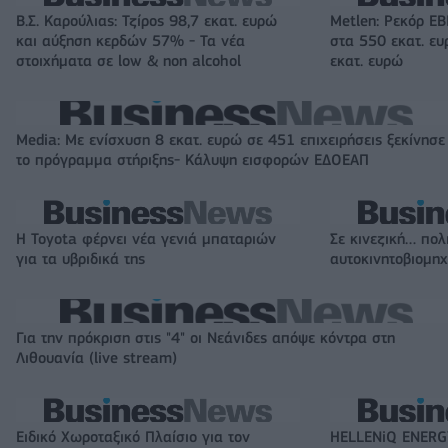
Β.Σ. Καρούλιας: Τζίρος 98,7 εκατ. ευρώ
Metlen: Ρεκόρ EB
και αύξηση κερδών 57% - Τα νέα
στα 550 εκατ. ε
στοιχήματα σε low & non alcohol
εκατ. ευρώ
Media: Με ενίσχυση 8 εκατ. ευρώ σε 451 επιχειρήσεις ξεκίνησε
το πρόγραμμα στήριξης- Κάλυψη εισφορών ΕΔΟΕΑΠ
Η Toyota φέρνει νέα γενιά μπαταριών
Σε κινεζική… πολ
για τα υβριδικά της
αυτοκινητοβιομη
Για την πρόκριση στις "4" οι Νεάνιδες απόψε κόντρα στη
Λιθουανία (live stream)
Ειδικό Χωροταξικό Πλαίσιο για τον
HELLENiQ ENERGY