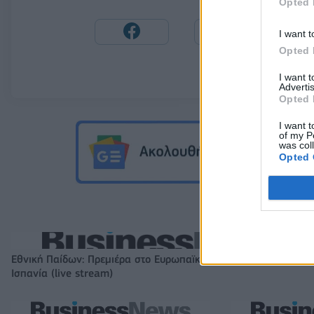
Opted 
I want t
Opted 
I want 
Advertis
Opted 
I want t
of my P
was col
Opted 
Εθνική Παίδων: Πρεμιέρα στο Ευρωπαϊκό με αντίπαλο την
Ισπανία (live stream)