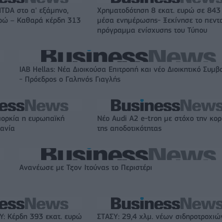
ITDA στο α' εξάμηνο,
Χρηματοδότηση 8 εκατ. ευρώ σε 843
υρώ – Καθαρά κέρδη 313
μέσα ενημέρωσης- Ξεκίνησε το πεντ
πρόγραμμα ενίσχυσης του Τύπου
IAB Hellas: Νέα Διοικούσα Επιτροπή και νέο Διοικητικό Συμβ
- Πρόεδρος ο Γαληνός Γιαγλής
ιορκία η ευρωπαϊκή
Νέο Audi A2 e-tron με στόχο την κο
χανία
της αποδοτικότητας
Ανανέωσε με Τζον Ιτούνας το Περιστέρι
: Κέρδη 393 εκατ. ευρώ
ΣΤΑΣΥ: 29,4 χλμ. νέων σιδηροτροχιώ