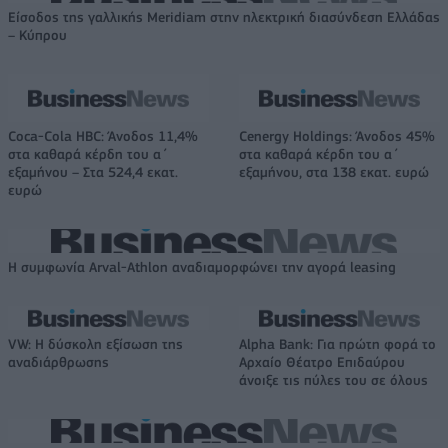
Είσοδος της γαλλικής Meridiam στην ηλεκτρική διασύνδεση Ελλάδας
– Κύπρου
Coca-Cola HBC: Άνοδος 11,4%
Cenergy Holdings: Άνοδος 45%
στα καθαρά κέρδη του α΄
στα καθαρά κέρδη του α΄
εξαμήνου – Στα 524,4 εκατ.
εξαμήνου, στα 138 εκατ. ευρώ
ευρώ
Η συμφωνία Arval-Athlon αναδιαμορφώνει την αγορά leasing
VW: Η δύσκολη εξίσωση της
Alpha Bank: Για πρώτη φορά το
αναδιάρθρωσης
Αρχαίο Θέατρο Επιδαύρου
άνοιξε τις πύλες του σε όλους