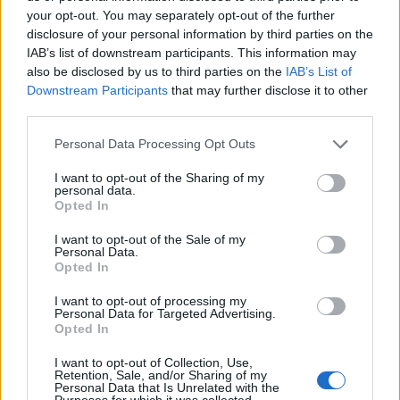
Αρχές
your opt-out. You may separately opt-out of the further
11/09/2019 - 13:24
disclosure of your personal information by third parties on the
IAB’s list of downstream participants. This information may
also be disclosed by us to third parties on the
IAB’s List of
Downstream Participants
that may further disclose it to other
third parties.
Personal Data Processing Opt Outs
I want to opt-out of the Sharing of my
personal data.
Opted In
I want to opt-out of the Sale of my
Personal Data.
Opted In
ΡΟΗ ΕΙΔΗΣΕΩΝ
I want to opt-out of processing my
Personal Data for Targeted Advertising.
Opted In
Χρηματιστήριο: Πτώση κατά 0,18%, στα 315,71
I want to opt-out of Collection, Use,
εκατ. ευρώ ο τζίρος
Retention, Sale, and/or Sharing of my
Personal Data that Is Unrelated with the
05/08/2026 - 18:27
ΟΙΚΟΝΟΜΙΑ
Purposes for which it was collected.