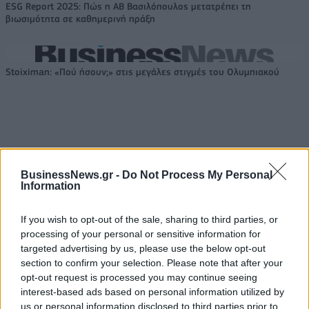
ESG Report 2025: Πώς η ΑΒ Βασιλόπουλος μετατρέπει τη
βιωσιμότητα σε καθημερινή πράξη
Stoiximan: «Πού ήσουν;» στις μεγάλες στιγμές του Ολυμπιακού
ΠΕΡΙΣΣΌΤΕΡΑ ΣΕ ΑΥΤΉ ΤΗΝ ΚΑΤΗΓΟΡΊΑ
BusinessNews.gr -
Do Not Process My Personal
Information
If you wish to opt-out of the sale, sharing to third parties, or
processing of your personal or sensitive information for
targeted advertising by us, please use the below opt-out
Σοκ προκαλεί η
section to confirm your selection. Please note that after your
εγκατάλειψη βρέφους σε
Ο ύποπτος για τους
opt-out request is processed you may continue seeing
καρότσι στη Νέα Ιωνία
πυροβολισμούς στο
interest-based ads based on personal information utilized by
πούλμαν παραδόθηκε στις
11/09/2019 - 13:37
us or personal information disclosed to third parties prior to