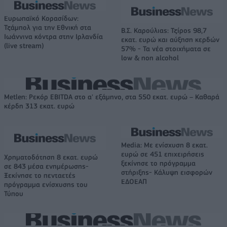
Ευρωπαϊκό Κορασίδων:
Τζάμπολ για την Εθνική στα
Β.Σ. Καρούλιας: Τζίρος 98,7
Ιωάννινα κόντρα στην Ιρλανδία
εκατ. ευρώ και αύξηση κερδών
(live stream)
57% - Τα νέα στοιχήματα σε
low & non alcohol
Metlen: Ρεκόρ EBITDA στο α' εξάμηνο, στα 550 εκατ. ευρώ – Καθαρά
κέρδη 313 εκατ. ευρώ
Media: Με ενίσχυση 8 εκατ.
ευρώ σε 451 επιχειρήσεις
Χρηματοδότηση 8 εκατ. ευρώ
ξεκίνησε το πρόγραμμα
σε 843 μέσα ενημέρωσης-
στήριξης- Κάλυψη εισφορών
Ξεκίνησε το πενταετές
ΕΔΟΕΑΠ
πρόγραμμα ενίσχυσης του
Τύπου