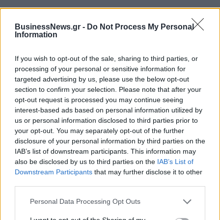
BusinessNews.gr -
Do Not Process My Personal
Information
HELLENiQ ENERGY: Κέρδη 393
ΣΤΑΣΥ: 29,4 χλμ. νέων
εκατ. ευρώ στο α' εξάμηνο –
σιδηροτροχιών στο Μετρό της
Στα 734 εκατ. ευρώ τα EBITDA
Αθήνας - Στο τελικό στάδιο το
If you wish to opt-out of the sale, sharing to third parties, or
μεγαλύτερο έργο αναβάθμισης
processing of your personal or sensitive information for
targeted advertising by us, please use the below opt-out
section to confirm your selection. Please note that after your
opt-out request is processed you may continue seeing
Η Chery επενδύει 75 εκατ. δολάρια στην KG Mobility
interest-based ads based on personal information utilized by
us or personal information disclosed to third parties prior to
your opt-out. You may separately opt-out of the further
disclosure of your personal information by third parties on the
Το FIAT 500 Hybrid τώρα από
Ατρόμητος και Novibet
18.990 ευρώ
συνεχίζουν μαζί: Ανανέωση της
IAB’s list of downstream participants. This information may
συνεργασίας τους μέχρι το
also be disclosed by us to third parties on the
IAB’s List of
2028
Downstream Participants
that may further disclose it to other
third parties.
Personal Data Processing Opt Outs
18η συνεχόμενη χρονιά για τον ΟΤΕ στη διεθνή σειρά δεικτών
FTSE4Good
I want to opt-out of the Sharing of my