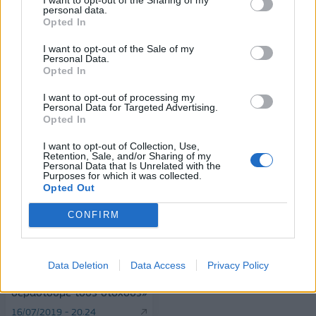
personal data.
Opted In
Alpha Bank: Για πρώτη φορά το Αρχαίο Θέατρο Επιδαύρου άνοιξε τις
I want to opt-out of the Sale of my
Personal Data.
πύλες του σε όλους
Opted In
I want to opt-out of processing my
Personal Data for Targeted Advertising.
Opted In
ΠΕΡΙΣΣΌΤΕΡΑ ΣΕ ΑΥΤΉ ΤΗΝ ΚΑΤΗΓΟΡΊΑ
I want to opt-out of Collection, Use,
Retention, Sale, and/or Sharing of my
Personal Data that Is Unrelated with the
Purposes for which it was collected.
Opted Out
CONFIRM
Ορκίζεται σήμερα η νέα
Βουλή
Μητσοτάκης προς
17/07/2019 - 09:08
Data Deletion
Data Access
Privacy Policy
Ρέγκλινγκ: «Θα
σεβαστούμε τους στόχους»
16/07/2019 - 20:24