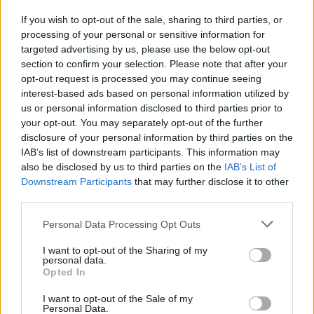
If you wish to opt-out of the sale, sharing to third parties, or
Η Chery επενδύει 75 εκατ. δολάρια στην KG Mobility
processing of your personal or sensitive information for
targeted advertising by us, please use the below opt-out
section to confirm your selection. Please note that after your
opt-out request is processed you may continue seeing
Το FIAT 500 Hybrid τώρα από
Ατρόμητος και Novibet
18.990 ευρώ
συνεχίζουν μαζί: Ανανέωση της
interest-based ads based on personal information utilized by
συνεργασίας τους μέχρι το
us or personal information disclosed to third parties prior to
2028
your opt-out. You may separately opt-out of the further
disclosure of your personal information by third parties on the
IAB’s list of downstream participants. This information may
also be disclosed by us to third parties on the
IAB’s List of
18η συνεχόμενη χρονιά για τον ΟΤΕ στη διεθνή σειρά δεικτών
Downstream Participants
that may further disclose it to other
FTSE4Good
third parties.
Personal Data Processing Opt Outs
Alpha Bank: Για πρώτη φορά το Αρχαίο Θέατρο Επιδαύρου άνοιξε τις
πύλες του σε όλους
I want to opt-out of the Sharing of my
personal data.
Opted In
I want to opt-out of the Sale of my
Personal Data.