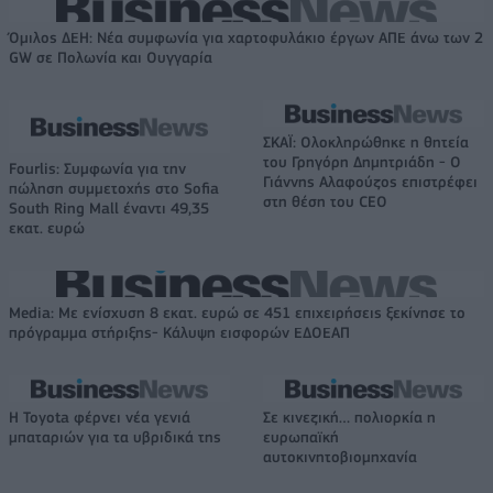
Όμιλος ΔΕΗ: Νέα συμφωνία για χαρτοφυλάκιο έργων ΑΠΕ άνω των 2
GW σε Πολωνία και Ουγγαρία
ΣΚΑΪ: Ολοκληρώθηκε η θητεία
του Γρηγόρη Δημητριάδη - Ο
Fourlis: Συμφωνία για την
Γιάννης Αλαφούζος επιστρέφει
πώληση συμμετοχής στο Sofia
στη θέση του CEO
South Ring Mall έναντι 49,35
εκατ. ευρώ
Media: Με ενίσχυση 8 εκατ. ευρώ σε 451 επιχειρήσεις ξεκίνησε το
πρόγραμμα στήριξης- Κάλυψη εισφορών ΕΔΟΕΑΠ
Η Toyota φέρνει νέα γενιά
Σε κινεζική… πολιορκία η
μπαταριών για τα υβριδικά της
ευρωπαϊκή
αυτοκινητοβιομηχανία