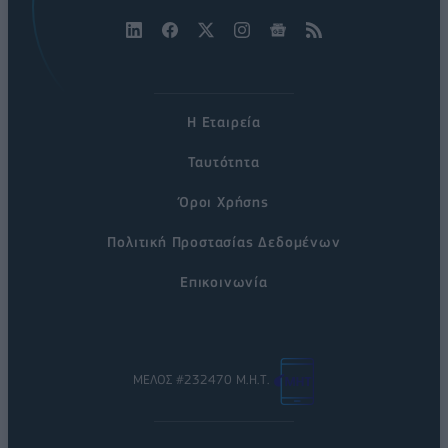
Η Εταιρεία
Ταυτότητα
Όροι Χρήσης
Πολιτική Προστασίας Δεδομένων
Επικοινωνία
ΜΕΛΟΣ #232470 Μ.Η.Τ.