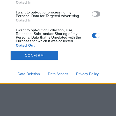
Opted In
ΠΕΡΙΣΣΌΤΕΡΑ ΣΕ ΑΥΤΉ ΤΗΝ ΚΑΤΗΓΟΡΊΑ
I want to opt-out of processing my
Personal Data for Targeted Advertising.
Opted In
I want to opt-out of Collection, Use,
Retention, Sale, and/or Sharing of my
Personal Data that Is Unrelated with the
Εκλογές: Δείτε live τα
ΣΥΡΙΖΑ: Σεβόμαστε τη
Purposes for which it was collected.
αποτελέσματα
λαϊκή ετυμηγορία
Opted Out
07/07/2019 - 03:00
07/07/2019 - 03:00
CONFIRM
Data Deletion
Data Access
Privacy Policy