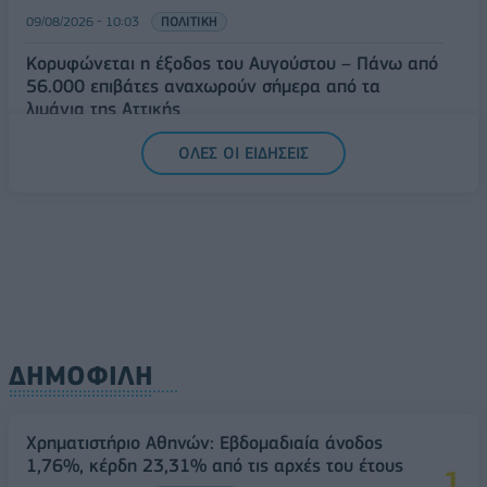
09/08/2026 - 10:03
ΠΟΛΙΤΙΚΗ
Κορυφώνεται η έξοδος του Αυγούστου – Πάνω από
56.000 επιβάτες αναχωρούν σήμερα από τα
λιμάνια της Αττικής
08/08/2026 - 14:30
ΕΛΛΑΔΑ
ΟΛΕΣ ΟΙ ΕΙΔΗΣΕΙΣ
Δυτική Αττική: Η επόμενη ημέρα μετά τις πυρκαγιές
– Τα έργα Antinero και η «μάχη» πριν από τις
βροχές
08/08/2026 - 14:08
ΕΛΛΑΔΑ
ΔΗΜΟΦΙΛΗ
Χρηματιστήριο Αθηνών: Εβδομαδιαία άνοδος
1,76%, κέρδη 23,31% από τις αρχές του έτους