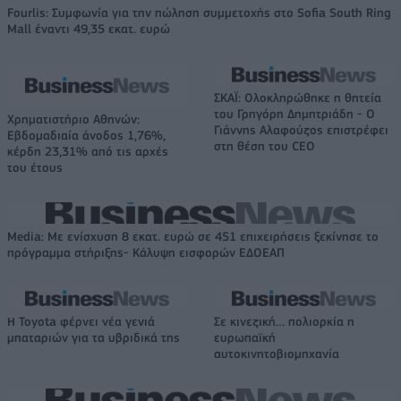
Fourlis: Συμφωνία για την πώληση συμμετοχής στο Sofia South Ring
Mall έναντι 49,35 εκατ. ευρώ
ΣΚΑΪ: Ολοκληρώθηκε η θητεία
του Γρηγόρη Δημητριάδη - Ο
Χρηματιστήριο Αθηνών:
Γιάννης Αλαφούζος επιστρέφει
Εβδομαδιαία άνοδος 1,76%,
στη θέση του CEO
κέρδη 23,31% από τις αρχές
του έτους
Media: Με ενίσχυση 8 εκατ. ευρώ σε 451 επιχειρήσεις ξεκίνησε το
πρόγραμμα στήριξης- Κάλυψη εισφορών ΕΔΟΕΑΠ
Η Toyota φέρνει νέα γενιά
Σε κινεζική… πολιορκία η
μπαταριών για τα υβριδικά της
ευρωπαϊκή
αυτοκινητοβιομηχανία