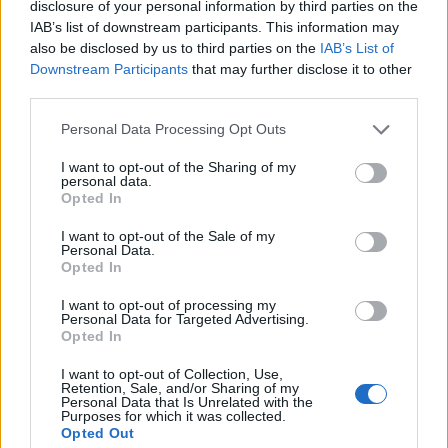
disclosure of your personal information by third parties on the
IAB’s list of downstream participants. This information may
also be disclosed by us to third parties on the
IAB’s List of
Downstream Participants
that may further disclose it to other
third parties.
ΡΟΗ ΕΙΔΗΣΕΩΝ
Personal Data Processing Opt Outs
I want to opt-out of the Sharing of my
Ισπανία – Ιταλία: Κλιμακώνεται η αντιπαράθεση για
personal data.
το μεταναστευτικό με αμοιβαίους συνοριακούς
Opted In
ελέγχους
I want to opt-out of the Sale of my
09/08/2026 - 10:29
ΚΟΣΜΟΣ
Personal Data.
Opted In
Αλ. Τσίπρας: Στις 2 Σεπτεμβρίου η παρουσίαση του
I want to opt-out of processing my
οικονομικού προγράμματος της ΕΛ.Α.Σ. στη
Personal Data for Targeted Advertising.
Θεσσαλονίκη
Opted In
09/08/2026 - 10:03
ΠΟΛΙΤΙΚΗ
I want to opt-out of Collection, Use,
Retention, Sale, and/or Sharing of my
Κορυφώνεται η έξοδος του Αυγούστου – Πάνω από
Personal Data that Is Unrelated with the
56.000 επιβάτες αναχωρούν σήμερα από τα
Purposes for which it was collected.
Opted Out
λιμάνια της Αττικής