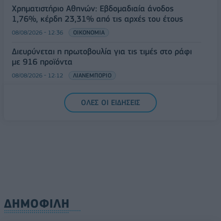
Χρηματιστήριο Αθηνών: Εβδομαδιαία άνοδος
1,76%, κέρδη 23,31% από τις αρχές του έτους
08/08/2026 - 12:36
ΟΙΚΟΝΟΜΙΑ
Διευρύνεται η πρωτοβουλία για τις τιμές στο ράφι
με 916 προϊόντα
08/08/2026 - 12:12
ΛΙΑΝΕΜΠΟΡΙΟ
Health Monitoring: Η εθνική υποδομή για την
ΟΛΕΣ ΟΙ ΕΙΔΗΣΕΙΣ
αξιοποίηση των δεδομένων υγείας προς όφελος
των πολιτών
08/08/2026 - 11:48
ΥΓΕΙΑ
ΔΗΜΟΦΙΛΗ