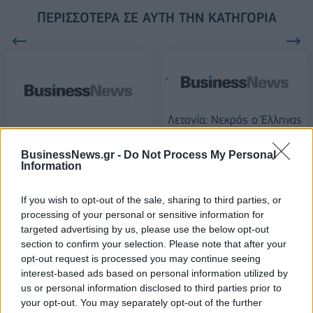
ΠΕΡΙΣΣΌΤΕΡΑ ΣΕ ΑΥΤΉ ΤΗΝ ΚΑΤΗΓΟΡΊΑ
Λετονία: Νεκρός ο Έλληνας
που ήταν αγνοούμενος
Ίδρυμα Σταύρος Νιάρχος:
Ενίσχυση του ΕΚΑΒ και 5
07/06/2019 - 03:00
BusinessNews.gr -
Do Not Process My Personal
νοσοκομείων της χώρας
Information
07/06/2019 - 03:00
If you wish to opt-out of the sale, sharing to third parties, or
processing of your personal or sensitive information for
targeted advertising by us, please use the below opt-out
section to confirm your selection. Please note that after your
opt-out request is processed you may continue seeing
interest-based ads based on personal information utilized by
us or personal information disclosed to third parties prior to
your opt-out. You may separately opt-out of the further