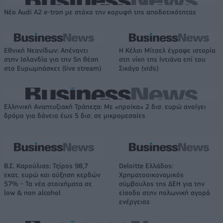
Νέο Audi A2 e-tron με στόχο την κορυφή της αποδοτικότητας
Εθνική Νεανίδων: Απέναντι
Η Κέλσι Μίτσελ έγραψε ιστορία
στην Ισλανδία για την 5η θέση
στη νίκη της Ιντιάνα επί του
στο Ευρωμπάσκετ (live stream)
Σικάγο (vids)
Ελληνική Αναπτυξιακή Τράπεζα: Με «προίκα» 2 δισ. ευρώ ανοίγει
δρόμο για δάνεια έως 5 δισ. σε μικρομεσαίες
Β.Σ. Καρούλιας: Τζίρος 98,7
Deloitte Ελλάδος:
εκατ. ευρώ και αύξηση κερδών
Χρηματοοικονομικός
57% - Τα νέα στοιχήματα σε
σύμβουλος της ΔΕΗ για την
low & non alcohol
είσοδο στην πολωνική αγορά
ενέργειας