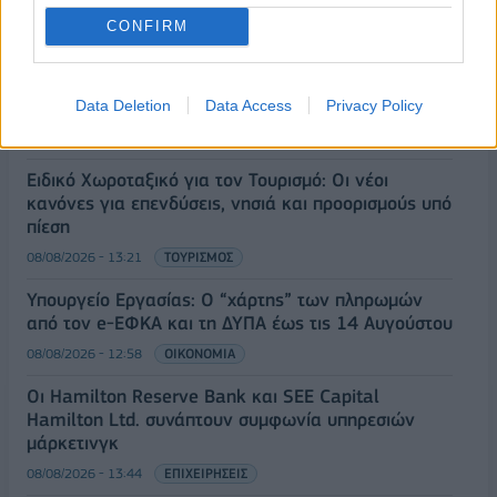
08/08/2026 - 14:30
ΕΛΛΑΔΑ
CONFIRM
Δυτική Αττική: Η επόμενη ημέρα μετά τις πυρκαγιές
– Τα έργα Antinero και η «μάχη» πριν από τις
βροχές
Data Deletion
Data Access
Privacy Policy
08/08/2026 - 14:08
ΕΛΛΑΔΑ
Ειδικό Χωροταξικό για τον Τουρισμό: Οι νέοι
κανόνες για επενδύσεις, νησιά και προορισμούς υπό
πίεση
08/08/2026 - 13:21
ΤΟΥΡΙΣΜΟΣ
Υπουργείο Εργασίας: Ο “χάρτης” των πληρωμών
από τον e-ΕΦΚΑ και τη ΔΥΠΑ έως τις 14 Αυγούστου
08/08/2026 - 12:58
ΟΙΚΟΝΟΜΙΑ
Οι Hamilton Reserve Bank και SEE Capital
Hamilton Ltd. συνάπτουν συμφωνία υπηρεσιών
μάρκετινγκ
08/08/2026 - 13:44
ΕΠΙΧΕΙΡΗΣΕΙΣ