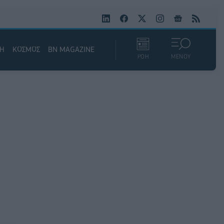
ΚΗ
ΚΟΣΜΟΣ
BN MAGAZINE
ΡΟΗ
ΜΕΝΟΥ