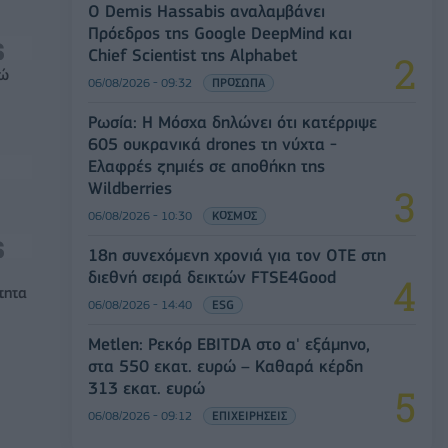
Ο Demis Hassabis αναλαμβάνει
Πρόεδρος της Google DeepMind και
Chief Scientist της Alphabet
ρώ
06/08/2026 - 09:32
ΠΡΟΣΩΠΑ
Ρωσία: Η Μόσχα δηλώνει ότι κατέρριψε
605 ουκρανικά drones τη νύχτα -
Ελαφρές ζημιές σε αποθήκη της
Wildberries
06/08/2026 - 10:30
ΚΟΣΜΟΣ
18η συνεχόμενη χρονιά για τον ΟΤΕ στη
διεθνή σειρά δεικτών FTSE4Good
τητα
06/08/2026 - 14:40
ESG
Metlen: Ρεκόρ EBITDA στο α' εξάμηνο,
στα 550 εκατ. ευρώ – Καθαρά κέρδη
313 εκατ. ευρώ
06/08/2026 - 09:12
ΕΠΙΧΕΙΡΗΣΕΙΣ