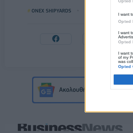
Opted 
ONEX SHIPYARDS
ΝΑΥΠΗΓΕΙΑ ΕΛΕΥΣΙ
I want t
Opted 
I want 
Advertis
Opted 
I want t
of my P
was col
Opted 