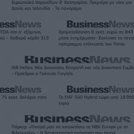
Ευρωπαϊκό Κορασίδων Β' Κατηγορίας: Πρεμιέρα με νίκη για
Δανία και Ισλανδία - Το πανόραμα
ITDA στο α' εξάμηνο,
Χρηματοδότηση 8 εκατ. ευρώ σε 843
υρώ – Καθαρά κέρδη 313
μέσα ενημέρωσης- Ξεκίνησε το πεντ
πρόγραμμα ενίσχυσης του Τύπου
IAB Hellas: Νέα Διοικούσα Επιτροπή και νέο Διοικητικό Συμβ
- Πρόεδρος ο Γαληνός Γιαγλής
 75 εκατ. δολάρια στην
Το FIAT 500 Hybrid τώρα από 18.99
ευρώ
Πάρκερ: «Όνειρό μου να κατακτήσω το ΝΒΑ Europe με τη
Βιλερμπάν» - Η διευκρινιστική ανάρτηση που έκανε