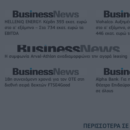
HELLENiQ ENERGY: Κέρδη 393 εκατ. ευρώ
Viohalco: Αυξημέ
στο α' εξάμηνο – Στα 734 εκατ. ευρώ τα
στο α' εξάμηνο, σ
EBITDA
446 εκατ. ευρώ 
Η συμφωνία Arval-Athlon αναδιαμορφώνει την αγορά leasing
18η συνεχόμενη χρονιά για τον ΟΤΕ στη
Alpha Bank: Για 
διεθνή σειρά δεικτών FTSE4Good
Θέατρο Επιδαύρου
σε όλους
ΠΕΡΙΣΣΌΤΕΡΑ ΣΕ