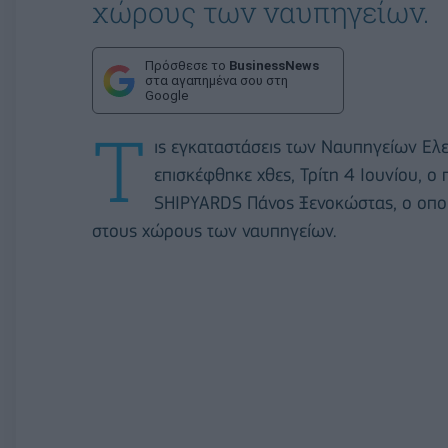
χώρους των ναυπηγείων.
Πρόσθεσε το
BusinessNews
στα αγαπημένα σου στη
Google
Τ
ις εγκαταστάσεις των Ναυπηγείων Ελ
επισκέφθηκε χθες, Τρίτη 4 Ιουνίου, 
SHIPYARDS Πάνος Ξενοκώστας, ο οποί
στους χώρους των ναυπηγείων.