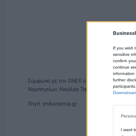
Business
If you wish 
sensitive in
confirm you
continue se
information 
further disc
Σύμφωνα με την ΟΝΕΧ ο κ Ξενοκώστας είχε ο
participants
Ναυπηγείων, Νικόλαο Ταβουλάρη.
Downstream 
Πηγή: enikonomia.gr
Persona
I want t