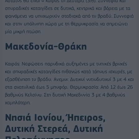
Άστατος θα είναι ο καιρός τη Δευτέρα (3/6). Συννεφιά και
σποραδικές καταιγίδες σε δυτικά, κεντρικά και βόρεια με τα
φαινόμενα να υποχωρούν σταδιακά από το βραδύ. Συννεφιά
και στην υπόλοιπη χώρα με τη θερμοκρασία να σημειώνει
μία μικρή πτώση.
Μακεδονία-Θράκη
Καιρός: Νεφώσεις παροδικά αυξημένες με τοπικές βροχές
και σποραδικές καταιγίδες πιθανώς κατά τόπους ισχυρές, με
εξασθένηση το βράδυ. Ανεμοι: Δυτικοί νοτιοδυτικοί 3 με 4 και
στα ανατολικά έως 5 μποφόρ. Θερμοκρασία: Από 12 έως 26
βαθμούς Κελσίου. Στη δυτική Μακεδονία 3 με 4 βαθμούς
χαμηλότερη.
Νησιά Ιονίου, Ήπειρος,
Δυτική Στερεά, Δυτική