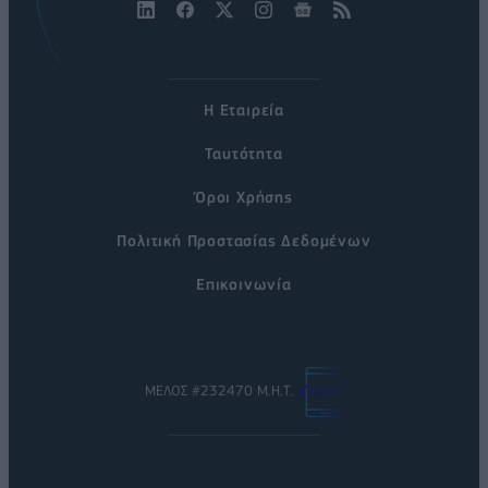
Η Εταιρεία
Ταυτότητα
Όροι Χρήσης
Πολιτική Προστασίας Δεδομένων
Επικοινωνία
ΜΕΛΟΣ #232470 Μ.Η.Τ.