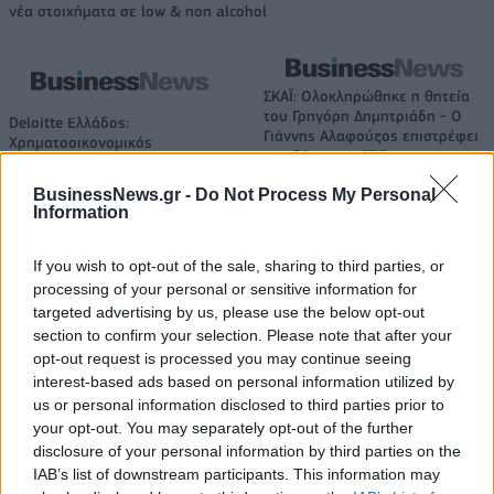
νέα στοιχήματα σε low & non alcohol
ΣΚΑΪ: Ολοκληρώθηκε η θητεία
του Γρηγόρη Δημητριάδη - Ο
Deloitte Ελλάδος:
Γιάννης Αλαφούζος επιστρέφει
Χρηματοοικονομικός
στη θέση του CEO
σύμβουλος της ΔΕΗ για την
είσοδο στην πολωνική αγορά
BusinessNews.gr -
Do Not Process My Personal
ενέργειας
Information
If you wish to opt-out of the sale, sharing to third parties, or
Media: Με ενίσχυση 8 εκατ. ευρώ σε 451 επιχειρήσεις ξεκίνησε το
processing of your personal or sensitive information for
πρόγραμμα στήριξης- Κάλυψη εισφορών ΕΔΟΕΑΠ
targeted advertising by us, please use the below opt-out
section to confirm your selection. Please note that after your
opt-out request is processed you may continue seeing
interest-based ads based on personal information utilized by
Η Toyota φέρνει νέα γενιά
Σε κινεζική… πολιορκία η
us or personal information disclosed to third parties prior to
μπαταριών για τα υβριδικά της
ευρωπαϊκή
your opt-out. You may separately opt-out of the further
αυτοκινητοβιομηχανία
disclosure of your personal information by third parties on the
IAB’s list of downstream participants. This information may