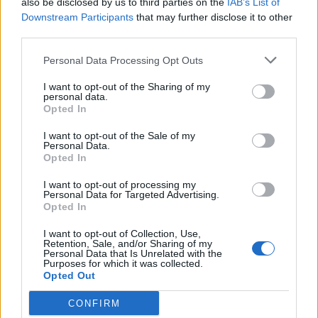
also be disclosed by us to third parties on the
IAB’s List of
Νέο Audi A2 e-tron με στόχο την κορυφή της αποδοτικότητας
Downstream Participants
that may further disclose it to other
third parties.
Personal Data Processing Opt Outs
Εθνική Νεανίδων: Με τη
WNBA: Έκτη σερί νίκη για τους
Βουλγαρία για τις θέσεις 5-8
Ουάσινγκτον Μίστικς (vid)
I want to opt-out of the Sharing of my
του Ευρωμπάσκετ (live stream)
personal data.
Opted In
I want to opt-out of the Sale of my
Personal Data.
ΕΛΣΤΑΤ: Στο 3,4% υποχώρησε ο πληθωρισμός τον Ιούλιο
Opted In
I want to opt-out of processing my
Personal Data for Targeted Advertising.
Opted In
Χρηματοδότηση 8 εκατ. ευρώ
Metlen: Ρεκόρ EBITDA στο α'
σε 843 μέσα ενημέρωσης-
εξάμηνο, στα 550 εκατ. ευρώ –
I want to opt-out of Collection, Use,
Retention, Sale, and/or Sharing of my
Ξεκίνησε το πενταετές
Καθαρά κέρδη 313 εκατ. ευρώ
Personal Data that Is Unrelated with the
πρόγραμμα ενίσχυσης του
Purposes for which it was collected.
Τύπου
Opted Out
CONFIRM