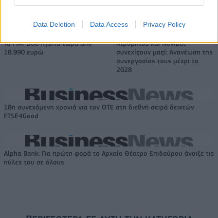
Η Chery επενδύει 75 εκατ. δολάρια στην KG Mobility
Data Deletion
Data Access
Privacy Policy
Το FIAT 500 Hybrid τώρα από
Ατρόμητος και Novibet
18.990 ευρώ
συνεχίζουν μαζί: Ανανέωση της
συνεργασίας τους μέχρι το
2028
18η συνεχόμενη χρονιά για τον ΟΤΕ στη διεθνή σειρά δεικτών
FTSE4Good
Alpha Bank: Για πρώτη φορά το Αρχαίο Θέατρο Επιδαύρου άνοιξε τις
πύλες του σε όλους