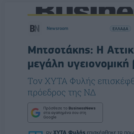
Newsroom
ΕΛΛΑΔΑ
Μητσοτάκης: Η Αττικ
μεγάλη υγειονομική
Τον ΧΥΤΑ Φυλής επισκέφθη
πρόεδρος της ΝΔ
Πρόσθεσε το
BusinessNews
στα αγαπημένα σου στη
Google
ον
ΧΥΤΑ Φυλής
επισκέφθηκε το πρω