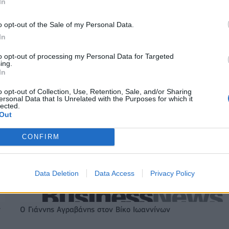
In
βγάλαμε αντίδραση»
o opt-out of the Sale of my Personal Data.
In
α για την πώληση
Χρηματιστήριο Αθηνών: Εβδομαδιαία
to opt-out of processing my Personal Data for Targeted
ofia South Ring Mall
άνοδος 1,76%, κέρδη 23,31% από τι
ing.
τ. ευρώ
αρχές του έτους
In
o opt-out of Collection, Use, Retention, Sale, and/or Sharing
ersonal Data that Is Unrelated with the Purposes for which it
lected.
Media: Με ενίσχυση 8 εκατ. ευρώ σε 451 επιχειρήσεις ξεκίν
Out
το πρόγραμμα στήριξης- Κάλυψη εισφορών ΕΔΟΕΑΠ
CONFIRM
ιορκία η ευρωπαϊκή
Νέο Audi A2 e-tron με στόχο την κο
χανία
της αποδοτικότητας
Data Deletion
Data Access
Privacy Policy
ν
Ο Γιάννης Αγραβάνης στον Βίκο Ιωαννίνων