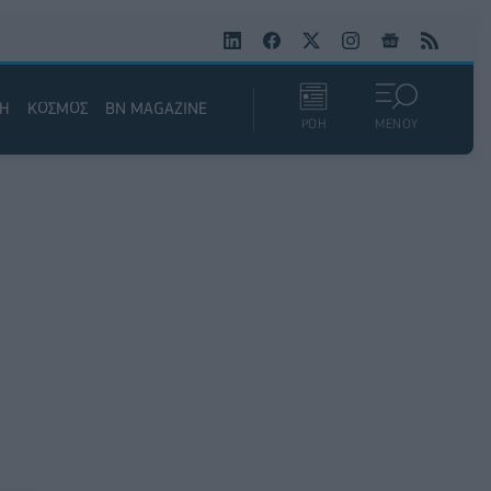
ΚΗ
ΚΟΣΜΟΣ
BN MAGAZINE
ΡΟΗ
ΜΕΝΟΥ