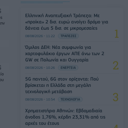
Ελληνική Αναπτυξιακή Τράπεζα: Με
ός
«προίκα» 2 δισ. ευρώ ανοίγει δρόμο για
την
δάνεια έως 5 δισ. σε μικρομεσαίες
08/08/2026 - 11:22
ΤΡΑΠΕΖΕΣ
Όμιλος ΔΕΗ: Νέα συμφωνία για
χαρτοφυλάκιο έργων ΑΠΕ άνω των 2
GW σε Πολωνία και Ουγγαρία
08/08/2026 - 10:26
ΕΝΕΡΓΕΙΑ
ίο
5G παντού, 6G στον ορίζοντα: Πού
ου
βρίσκεται η Ελλάδα στη μεγάλη
τεχνολογική μετάβαση
08/08/2026 - 10:54
ΤΕΧΝΟΛΟΓΙΑ
Χρηματιστήριο Αθηνών: Εβδομαδιαία
άνοδος 1,76%, κέρδη 23,31% από τις
αρχές του έτους