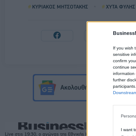
ΚΥΡΙΑΚΟΣ ΜΗΤΣΟΤΑΚΗΣ
ΧΥΤΑ ΦΥΛΗΣ
Business
If you wish 
sensitive in
confirm you
continue se
information 
further disc
participants
Downstream 
Persona
I want t
Live στις 19:30, ο αγώνας της Εθνικής Κορασίδων απέναντι στ