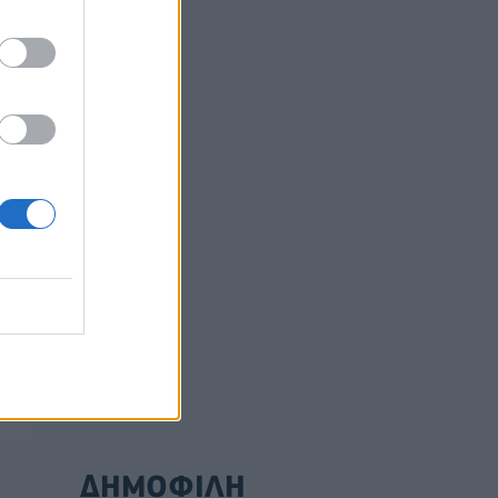
ς
ησε
ρυφή
ΔΗΜΟΦΙΛΗ