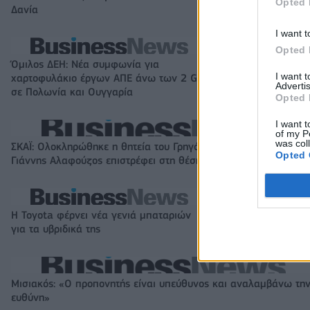
Opted 
Δανία
I want t
Opted 
Όμιλος ΔΕΗ: Νέα συμφωνία για
Fourlis: Συμφωνί
I want 
χαρτοφυλάκιο έργων ΑΠΕ άνω των 2 GW
συμμετοχής στο S
Advertis
σε Πολωνία και Ουγγαρία
έναντι 49,35 εκα
Opted 
I want t
of my P
was col
ΣΚΑΪ: Ολοκληρώθηκε η θητεία του Γρηγόρη Δημητριάδη - Ο
Opted 
Γιάννης Αλαφούζος επιστρέφει στη θέση του CEO
Η Toyota φέρνει νέα γενιά μπαταριών
Σε κινεζική… πολ
για τα υβριδικά της
αυτοκινητοβιομη
Μισιακός: «Ο προπονητής είναι υπεύθυνος και αναλαμβάνω τη
ευθύνη»