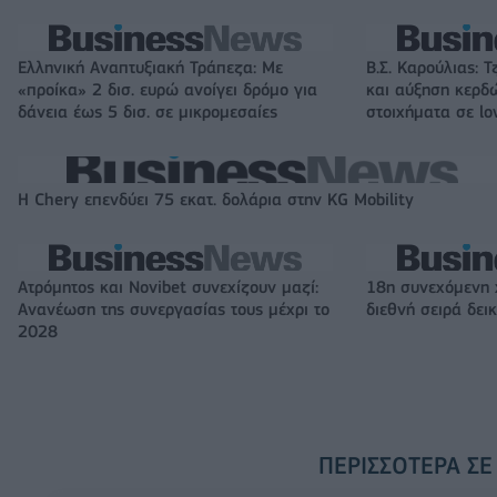
Ελληνική Αναπτυξιακή Τράπεζα: Με
Β.Σ. Καρούλιας: Τ
«προίκα» 2 δισ. ευρώ ανοίγει δρόμο για
και αύξηση κερδ
δάνεια έως 5 δισ. σε μικρομεσαίες
στοιχήματα σε lo
Η Chery επενδύει 75 εκατ. δολάρια στην KG Mobility
Ατρόμητος και Novibet συνεχίζουν μαζί:
18η συνεχόμενη 
Ανανέωση της συνεργασίας τους μέχρι το
διεθνή σειρά δε
2028
ΠΕΡΙΣΣΌΤΕΡΑ ΣΕ