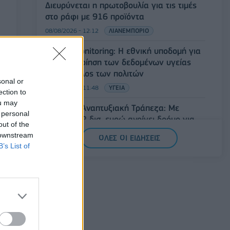
Διευρύνεται η πρωτοβουλία για τις τιμές
στο ράφι με 916 προϊόντα
08/08/2026 - 12:12
ΛΙΑΝΕΜΠΟΡΙΟ
Health Monitoring: Η εθνική υποδομή για
την αξιοποίηση των δεδομένων υγείας
προς όφελος των πολιτών
sonal or
08/08/2026 - 11:48
ΥΓΕΙΑ
ection to
ou may
Ελληνική Αναπτυξιακή Τράπεζα: Με
 personal
«προίκα» 2 δισ. ευρώ ανοίγει δρόμο για
out of the
δάνεια έως 5 δισ. σε μικρομεσαίες
 downstream
ΟΛΕΣ ΟΙ ΕΙΔΗΣΕΙΣ
08/08/2026 - 11:22
ΤΡΑΠΕΖΕΣ
B’s List of
5G παντού, 6G στον ορίζοντα: Πού
βρίσκεται η Ελλάδα στη μεγάλη
τεχνολογική μετάβαση
08/08/2026 - 10:54
ΤΕΧΝΟΛΟΓΙΑ