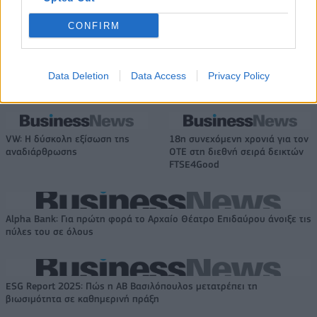
ο τζίρος στο α' εξάμηνο, στα 4,3
δισ. ευρώ ως το 2028 για την
δισ. ευρώ – Στα 446 εκατ. ευρώ
Ενέργεια
CONFIRM
τα EBITDA
Data Deletion
Data Access
Privacy Policy
Η συμφωνία Arval-Athlon αναδιαμορφώνει την αγορά leasing
VW: Η δύσκολη εξίσωση της
18η συνεχόμενη χρονιά για τον
αναδιάρθρωσης
ΟΤΕ στη διεθνή σειρά δεικτών
FTSE4Good
Alpha Bank: Για πρώτη φορά το Αρχαίο Θέατρο Επιδαύρου άνοιξε τις
πύλες του σε όλους
ESG Report 2025: Πώς η ΑΒ Βασιλόπουλος μετατρέπει τη
βιωσιμότητα σε καθημερινή πράξη