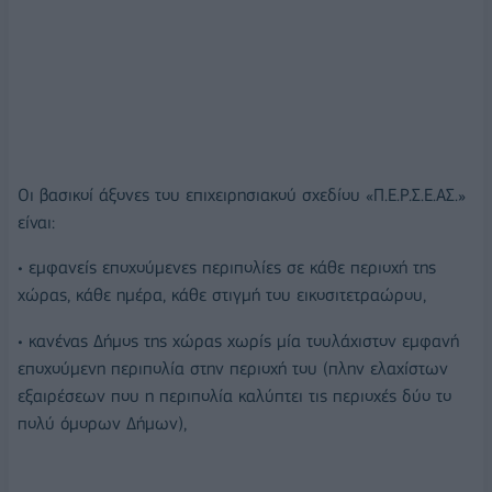
Οι βασικοί άξονες του επιχειρησιακού σχεδίου «Π.Ε.Ρ.Σ.Ε.ΑΣ.»
είναι:
• εμφανείς εποχούμενες περιπολίες σε κάθε περιοχή της
χώρας, κάθε ημέρα, κάθε στιγμή του εικοσιτετραώρου,
• κανένας Δήμος της χώρας χωρίς μία τουλάχιστον εμφανή
εποχούμενη περιπολία στην περιοχή του (πλην ελαχίστων
εξαιρέσεων που η περιπολία καλύπτει τις περιοχές δύο το
πολύ όμορων Δήμων),