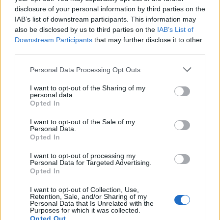
την κορυφή της
δολάρια στην KG Mobility
disclosure of your personal information by third parties on the
αποδοτικότητας
IAB’s list of downstream participants. This information may
also be disclosed by us to third parties on the
IAB’s List of
Downstream Participants
that may further disclose it to other
third parties.
Το FIAT 500 Hybrid τώρα από 18.990 ευρώ
Personal Data Processing Opt Outs
I want to opt-out of the Sharing of my
Ουκρανία: Με Μίχαϊλιουκ και
Πάρκερ: «Όνειρό μου να
personal data.
Λεν κόντρα στην Ελλάδα
κατακτήσω το ΝΒΑ Europe με τη
Opted In
Βιλερμπάν» - Η διευκρινιστική
ανάρτηση που έκανε
I want to opt-out of the Sale of my
Personal Data.
Opted In
I want to opt-out of processing my
HELLENiQ ENERGY: Κέρδη 393 εκατ. ευρώ στο α' εξάμηνο – Στα 734
Personal Data for Targeted Advertising.
εκατ. ευρώ τα EBITDA
Opted In
I want to opt-out of Collection, Use,
Retention, Sale, and/or Sharing of my
Personal Data that Is Unrelated with the
Purposes for which it was collected.
Viohalco: Αυξημένος κατά 14%
ΥΠΕΘΟΟ: Νέες επενδύσεις 1
Opted Out