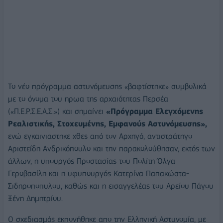
Το νέο πρόγραμμα αστυνόμευσης «βαφτίστηκε» συμβολικά
με το όνομα του ηρωα της αρχαιότητας Περσέα
(«Π.Ε.Ρ.Σ.Ε.Α.Σ.») και σημαίνει
«Πρόγραμμα Ελεγχόμενης
Ρεαλιστικής, Στοχευμένης, Εμφανούς Αστυνόμευσης»,
ενώ εγκαινιαστηκε χθες από τον Αρχηγό, αντιστράτηγο
Αριστείδη Ανδρικόπουλο και την παρακολούθησαν, εκτός των
άλλων, η υπουργός Προστασίας του Πολίτη Όλγα
Γεροβασίλη και η υφυπουργός Κατερίνα Παπακώστα-
Σιδηροποπυλου, καθώς και η εισαγγελέας του Αρείου Πάγου
Ξένη Δημητρίου.
Ο σχεδιασμός εκπονήθηκε απο την Ελληνική Αστυνομία, με