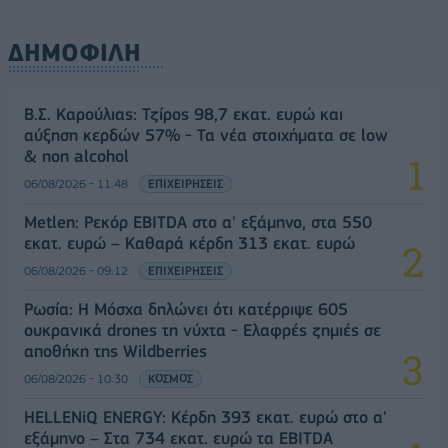
ΔΗΜΟΦΙΛΗ
Β.Σ. Καρούλιας: Τζίρος 98,7 εκατ. ευρώ και
αύξηση κερδών 57% - Τα νέα στοιχήματα σε low
& non alcohol
06/08/2026 - 11:48
ΕΠΙΧΕΙΡΗΣΕΙΣ
Metlen: Ρεκόρ EBITDA στο α' εξάμηνο, στα 550
εκατ. ευρώ – Καθαρά κέρδη 313 εκατ. ευρώ
06/08/2026 - 09:12
ΕΠΙΧΕΙΡΗΣΕΙΣ
Ρωσία: Η Μόσχα δηλώνει ότι κατέρριψε 605
ουκρανικά drones τη νύχτα - Ελαφρές ζημιές σε
αποθήκη της Wildberries
06/08/2026 - 10:30
ΚΟΣΜΟΣ
HELLENiQ ENERGY: Κέρδη 393 εκατ. ευρώ στο α'
εξάμηνο – Στα 734 εκατ. ευρώ τα EBITDA