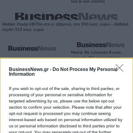
low & non alcohol
Metlen: Ρεκόρ EBITDA στο α' εξάμηνο, στα 550 εκατ. ευρώ – Καθαρά
κέρδη 313 εκατ. ευρώ
Media: Με ενίσχυση 8 εκατ.
ευρώ σε 451 επιχειρήσεις
Χρηματοδότηση 8 εκατ. ευρώ
ξεκίνησε το πρόγραμμα
σε 843 μέσα ενημέρωσης-
στήριξης- Κάλυψη εισφορών
BusinessNews.gr -
Do Not Process My Personal
Ξεκίνησε το πενταετές
ΕΔΟΕΑΠ
Information
πρόγραμμα ενίσχυσης του
Τύπου
If you wish to opt-out of the sale, sharing to third parties, or
processing of your personal or sensitive information for
targeted advertising by us, please use the below opt-out
IAB Hellas: Νέα Διοικούσα Επιτροπή και νέο Διοικητικό Συμβούλιο -
section to confirm your selection. Please note that after your
Πρόεδρος ο Γαληνός Γιαγλής
opt-out request is processed you may continue seeing
interest-based ads based on personal information utilized by
us or personal information disclosed to third parties prior to
Νέο Audi A2 e-tron με στόχο
Η Chery επενδύει 75 εκατ.
your opt-out. You may separately opt-out of the further