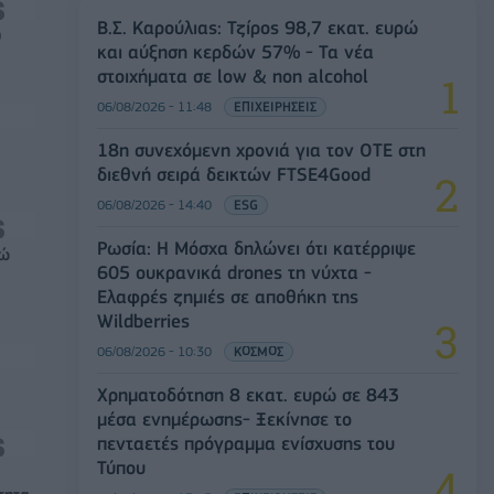
Β.Σ. Καρούλιας: Τζίρος 98,7 εκατ. ευρώ
0
και αύξηση κερδών 57% - Τα νέα
στοιχήματα σε low & non alcohol
06/08/2026 - 11:48
ΕΠΙΧΕΙΡΗΣΕΙΣ
18η συνεχόμενη χρονιά για τον ΟΤΕ στη
διεθνή σειρά δεικτών FTSE4Good
06/08/2026 - 14:40
ESG
Ρωσία: Η Μόσχα δηλώνει ότι κατέρριψε
ρώ
605 ουκρανικά drones τη νύχτα -
Ελαφρές ζημιές σε αποθήκη της
Wildberries
06/08/2026 - 10:30
ΚΟΣΜΟΣ
Χρηματοδότηση 8 εκατ. ευρώ σε 843
μέσα ενημέρωσης- Ξεκίνησε το
πενταετές πρόγραμμα ενίσχυσης του
Τύπου