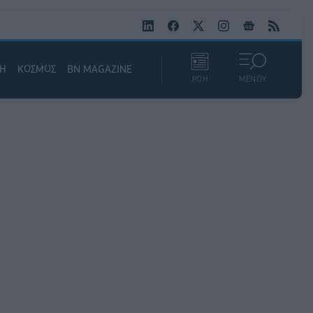
ΚΗ
ΚΟΣΜΟΣ
BN MAGAZINE
ΡΟΗ
ΜΕΝΟΥ