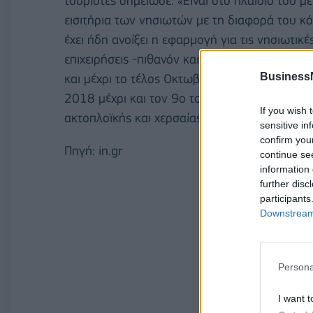
τουρίστες σημείωσε: «Είναι στο πλαίσιο του 
εισιτήρια των νησιωτών με τη διαφορά του κό
έχει ήδη ανοίξει η εφαρμογή για τις νησιωτικέ
επιχειρήσεις -πιθανόν και την επόμενη εβδομ
Business
και μέχρι το τέλος Οκτωβρίου θα πληρωθούν γ
2018 μέχρι και τον 9ο του 2018, τη διαφορ
If you wish 
ακτοπλοϊκής και χερσαίας μεταφοράς».
sensitive in
confirm you
Πηγή: in.gr
continue se
information 
further disc
participants
Downstream 
Persona
I want t