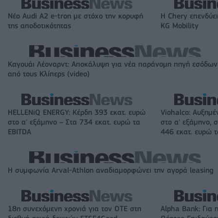
Νέο Audi A2 e-tron με στόχο την κορυφή
Η Chery επενδύει
της αποδοτικότητας
KG Mobility
Καγουάι Λέοναρντ: Αποκάλυψη για νέα παράνομη πηγή εσόδων
από τους Κλίπερς (video)
HELLENiQ ENERGY: Κέρδη 393 εκατ. ευρώ
Viohalco: Αυξημέ
στο α' εξάμηνο – Στα 734 εκατ. ευρώ τα
στο α' εξάμηνο, σ
EBITDA
446 εκατ. ευρώ 
Η συμφωνία Arval-Athlon αναδιαμορφώνει την αγορά leasing
18η συνεχόμενη χρονιά για τον ΟΤΕ στη
Alpha Bank: Για 