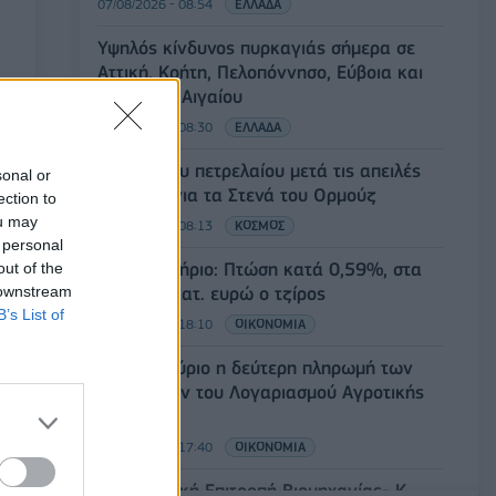
07/08/2026 - 08:54
ΕΛΛΑΔΑ
Υψηλός κίνδυνος πυρκαγιάς σήμερα σε
Αττική, Κρήτη, Πελοπόννησο, Εύβοια και
νησιά του Αιγαίου
07/08/2026 - 08:30
ΕΛΛΑΔΑ
Άνοδος του πετρελαίου μετά τις απειλές
sonal or
του Ιράν για τα Στενά του Ορμούζ
ection to
ou may
07/08/2026 - 08:13
ΚΟΣΜΟΣ
 personal
Χρηματιστήριο: Πτώση κατά 0,59%, στα
out of the
 downstream
320,42 εκατ. ευρώ ο τζίρος
B’s List of
06/08/2026 - 18:10
ΟΙΚΟΝΟΜΙΑ
ΟΠΕΚΑ: Αύριο η δεύτερη πληρωμή των
δικαιούχων του Λογαριασμού Αγροτικής
Εστίας
06/08/2026 - 17:40
ΟΙΚΟΝΟΜΙΑ
Κυβερνητική Επιτροπή Βιομηχανίας- Κ.