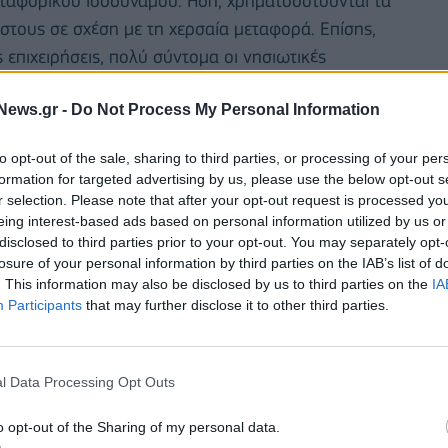
μεταφορικού ισοδυνάμου. Ήδη, χρηματοδοτούνται τα
στους σε σχέση με τη χερσαία μεταφορά. Επίσης,
ς επιχειρήσεις, πολύ σύντομα οι νησιωτικές
άδα- θα ξεκινούν να περνάνε τα παραστατικά τους
News.gr -
Do Not Process My Personal Information
ια το πρώτο τρίμηνο που είναι από τον 7ο του
ά κόστους μεταφοράς των προϊόντων τους μεταξύ
to opt-out of the sale, sharing to third parties, or processing of your per
formation for targeted advertising by us, please use the below opt-out s
r selection. Please note that after your opt-out request is processed y
eing interest-based ads based on personal information utilized by us or
disclosed to third parties prior to your opt-out. You may separately opt-
losure of your personal information by third parties on the IAB’s list of
. This information may also be disclosed by us to third parties on the
IA
Participants
that may further disclose it to other third parties.
l Data Processing Opt Outs
o opt-out of the Sharing of my personal data.