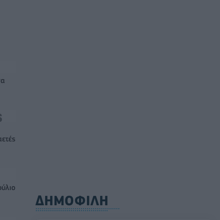
να
αετές
ούλιο
ΔΗΜΟΦΙΛΗ