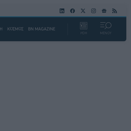
ΚΗ
ΚΟΣΜΟΣ
BN MAGAZINE
ΡΟΗ
ΜΕΝΟΥ