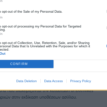
γων και μεταναστών που επιχειρούν να μεταβούν
In
εγάλος. Γι΄ αυτό και η Γερμανία προχωρά από το
o opt-out of the Sale of my Personal Data.
ς από την Ελλάδα.
In
 ελληνικών αρχών να μην προχωρήσει σε
to opt-out of processing my Personal Data for Targeted
ing.
ς πρόσφυγες στην ηπειρωτική Ελλάδα, όπως
In
ό, όπως επισημαίνεται, οι διακινητές στην Τουρκία
o opt-out of Collection, Use, Retention, Sale, and/or Sharing
α πλοιάριά τους στα ελληνικά νησιά.
ersonal Data that Is Unrelated with the Purposes for which it
lected.
Out
 European Stability Initiative, σε προτάσεις του
προχωρά σε έναν καταστροφικό απολογισμό,
CONFIRM
κες’ έγραψε στο Twitter για τη Μόρια της Λέσβου,
 και παρά τα εκατοντάδες εκατομμύρια ευρώ για
Data Deletion
Data Access
Privacy Policy
ίωση. ‘Η αποτυχία αυτή είναι αδικαιολόγητη', όπως
ρόπο που διαχειρίζονται την κατάσταση οι ελληνικές
 αρχών στην εκδίκαση υποθέσεων ασύλου.