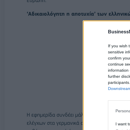
Ευρώπη.
‘Αδικαιολόγητη η αποτυχία’ των ελληνι
Business
If you wish 
sensitive in
confirm you
continue se
information 
further disc
participants
Downstream 
Persona
Η εφημερίδα συνδέει μάλιστα ακριβώς αυτές 
ελέγχων στα γερμανικά αεροδρόμια σε πτήσει
I want t