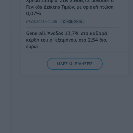
Χρηματιστήριο: Στις 2.606,72 μονάδες ο
Γενικός Δείκτης Τιμών, με οριακή πτώση
0,07%
07/08/2026 - 11:38
ΟΙΚΟΝΟΜΙΑ
Generali: Άνοδος 13,7% στα καθαρά
κέρδη του α' εξαμήνου, στα 2,54 δισ.
ευρώ
07/08/2026 - 11:27
ΕΠΙΧΕΙΡΗΣΕΙΣ
ΟΛΕΣ ΟΙ ΕΙΔΗΣΕΙΣ
Κ. Χατζηδάκης: Σε ισχύ μόνο οι εγκύκλιοι
που αναρτώνται στις ιστοσελίδες των
φορέων
07/08/2026 - 11:20
ΠΟΛΙΤΙΚΗ