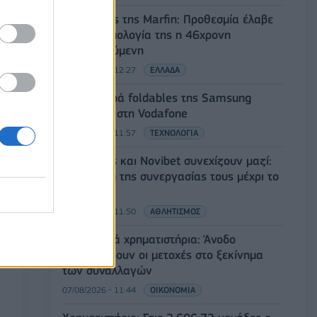
Εμπρησμός της Marfin: Προθεσμία έλαβε
για την απολογία της η 46χρονη
κατηγορούμενη
07/08/2026 - 12:27
ΕΛΛΑΔΑ
Η νέα σειρά foldables της Samsung
διαθέσιμη στη Vodafone
07/08/2026 - 11:57
ΤΕΧΝΟΛΟΓΙΑ
Ατρόμητος και Novibet συνεχίζουν μαζί:
Ανανέωση της συνεργασίας τους μέχρι το
2028
07/08/2026 - 11:50
ΑΘΛΗΤΙΣΜΟΣ
Ευρωπαϊκά χρηματιστήρια: Άνοδο
καταγράφουν οι μετοχές στο ξεκίνημα
των συναλλαγών
07/08/2026 - 11:44
ΟΙΚΟΝΟΜΙΑ