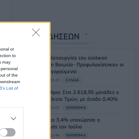
ΡΟΗ ΕΙΔΗΣΕΩΝ
sonal or
ection to
Αναστολή λειτουργίας του αιολικού
ou may
πάρκου στη Βοιωτία- Προφυλακίστηκαν οι
 personal
τρεις κατηγορούμενοι
out of the
07/08/2026 - 13:23
ΕΛΛΑΔΑ
 downstream
B’s List of
Χρηματιστήριο: Στις 2.618,95 μονάδες ο
Γενικός Δείκτης Τιμών, με άνοδο 0,40%
07/08/2026 - 13:07
ΟΙΚΟΝΟΜΙΑ
ΕΛΣΤΑΤ: Στο 3,4% υποχώρησε ο
πληθωρισμός τον Ιούλιο
07/08/2026 - 12:46
ΟΙΚΟΝΟΜΙΑ