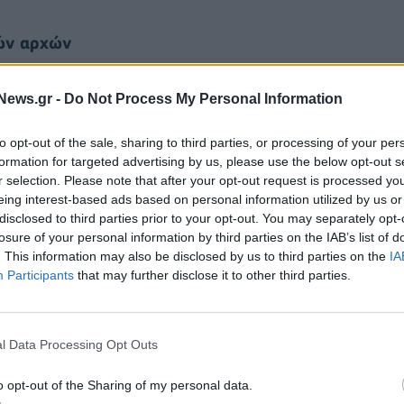
κών αρχών
News.gr -
Do Not Process My Personal Information
to opt-out of the sale, sharing to third parties, or processing of your per
formation for targeted advertising by us, please use the below opt-out s
r selection. Please note that after your opt-out request is processed y
eing interest-based ads based on personal information utilized by us or
disclosed to third parties prior to your opt-out. You may separately opt-
losure of your personal information by third parties on the IAB’s list of
. This information may also be disclosed by us to third parties on the
IA
Participants
that may further disclose it to other third parties.
l Data Processing Opt Outs
τις εκτιμήσεις με την επαναφορά των συνοριακών
ς από την Ελλάδα. Όπως γράφει, η γερμανική
o opt-out of the Sharing of my personal data.