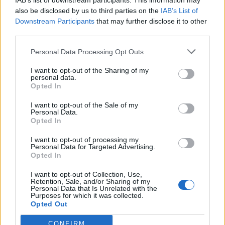
IAB’s list of downstream participants. This information may
also be disclosed by us to third parties on the
IAB’s List of
Downstream Participants
that may further disclose it to other
third parties.
Personal Data Processing Opt Outs
ΡΟΗ ΕΙΔΗΣΕΩΝ
I want to opt-out of the Sharing of my
personal data.
Opted In
Χρηματιστήριο: Πτώση κατά 0,18%, στα 315,71
I want to opt-out of the Sale of my
Personal Data.
εκατ. ευρώ ο τζίρος
Opted In
05/08/2026 - 18:27
ΟΙΚΟΝΟΜΙΑ
I want to opt-out of processing my
Personal Data for Targeted Advertising.
Είσοδος της γαλλικής Meridiam στην ηλεκτρική
Opted In
διασύνδεση Ελλάδας – Κύπρου
05/08/2026 - 18:06
ΕΠΙΧΕΙΡΗΣΕΙΣ
I want to opt-out of Collection, Use,
Retention, Sale, and/or Sharing of my
Personal Data that Is Unrelated with the
ΔΕΗ: Ισχυρή ανάπτυξη στο α΄ εξάμηνο 2026 με
Purposes for which it was collected.
προσαρμοσμένο EBITDA στα 1,2 δισ. ευρώ
Opted Out
05/08/2026 - 17:51
ΕΝΕΡΓΕΙΑ
CONFIRM