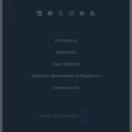
Η Εταιρεία
Ταυτότητα
Όροι Χρήσης
Πολιτική Προστασίας Δεδομένων
Επικοινωνία
ΜΕΛΟΣ #232470 Μ.Η.Τ.