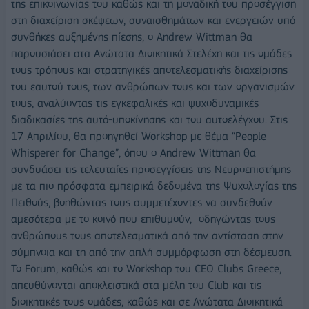
της επικοινωνίας του καθώς και τη μοναδική του προσέγγιση
στη διαχείριση σκέψεων, συναισθημάτων και ενεργειών υπό
συνθήκες αυξημένης πίεσης, ο Andrew Wittman θα
παρουσιάσει στα Ανώτατα Διοικητικά Στελέχη και τις ομάδες
τους τρόπους και στρατηγικές αποτελεσματικής διαχείρισης
του εαυτού τους, των ανθρώπων τους και των οργανισμών
τους, αναλύοντας τις εγκεφαλικές και ψυχοδυναμικές
διαδικασίες της αυτό-υποκίνησης και του αυτοελέγχου. Στις
17 Απριλίου, θα προηγηθεί Workshop με θέμα “People
Whisperer for Change”, όπου ο Andrew Wittman θα
συνδυάσει τις τελευταίες προσεγγίσεις της Νευροεπιστήμης
με τα πιο πρόσφατα εμπειρικά δεδομένα της Ψυχολογίας της
Πειθούς, βοηθώντας τους συμμετέχοντες να συνδεθούν
αμεσότερα με το κοινό που επιθυμούν, οδηγώντας τους
ανθρώπους τους αποτελεσματικά από την αντίσταση στην
σύμπνοια και τη από την απλή συμμόρφωση στη δέσμευση.
Το Forum, καθώς και το Workshop του CEO Clubs Greece,
απευθύνονται αποκλειστικά στα μέλη του Club και τις
διοικητικές τους ομάδες, καθώς και σε Ανώτατα Διοικητικά