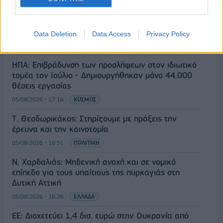
Όμιλος AKTOR: Εξαγοράζει το 75% των ΗΛΕΚΤΩΡ
και THALIS – Στρατηγική συνεργασία με τη Motor
Oil
Data Deletion
Data Access
Privacy Policy
05/08/2026 - 17:39
ΕΠΙΧΕΙΡΗΣΕΙΣ
ΗΠΑ: Επιβράδυνση των προσλήψεων στον ιδιωτικό
τομέα τον Ιούλιο - Δημιουργήθηκαν μόνο 44.000
θέσεις εργασίας
05/08/2026 - 17:16
ΚΟΣΜΟΣ
Τ. Θεοδωρικάκος: Στηρίζουμε με πράξεις την
έρευνα και την καινοτομία
05/08/2026 - 16:51
ΠΟΛΙΤΙΚΗ
Ν. Χαρδαλιάς: Μηδενική ανοχή και σε νομικό
επίπεδο για τους υπαίτιους της πυρκαγιάς στη
Δυτική Αττική
05/08/2026 - 16:26
ΕΛΛΑΔΑ
ΕΕ: Διοχετεύει 1,4 δισ. ευρώ στην Ουκρανία από