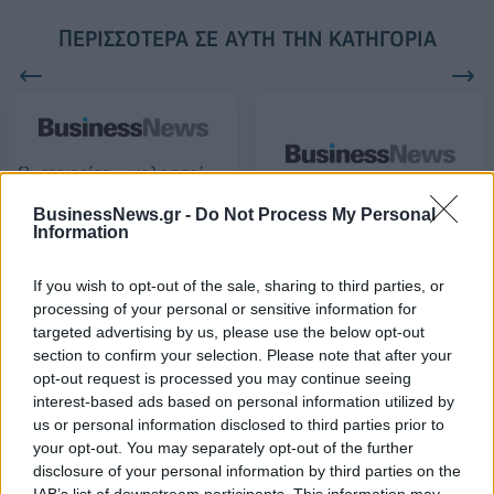
ΠΕΡΙΣΣΌΤΕΡΑ ΣΕ ΑΥΤΉ ΤΗΝ ΚΑΤΗΓΟΡΊΑ
Οι εταιρείες – κολοσσοί
που ξεχώρισαν το 2018
BusinessNews.gr -
Do Not Process My Personal
Οι δέκα πιο φιλικές πόλεις
07/04/2019 - 03:00
Information
στον κόσμο για τη
γυναικεία
If you wish to opt-out of the sale, sharing to third parties, or
επιχειρηματικότητα
processing of your personal or sensitive information for
17/07/2019 - 17:46
targeted advertising by us, please use the below opt-out
section to confirm your selection. Please note that after your
opt-out request is processed you may continue seeing
interest-based ads based on personal information utilized by
us or personal information disclosed to third parties prior to
your opt-out. You may separately opt-out of the further
disclosure of your personal information by third parties on the