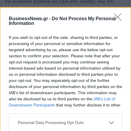
της συνολικής δαπάνης για Ε&Α στην Ελλάδα, ενώ την
περίοδο 2002-2021 διενεργήθηκαν 3.499 κλινικές (2.000
ολοκληρωμένες) μελέτες ανεξαρτήτου φάσης ή σταδίου. Από
BusinessNews.gr -
Do Not Process My Personal
την άλλη, για το 2020 η εγχώρια παραγωγή φαρμακευτικών
Information
προϊόντων σε αξία (ex-factory) ανήλθε στα 1,7 δισ. ευρώ,
If you wish to opt-out of the sale, sharing to third parties, or
ενώ με προστιθέμενη αξία στα 1,4 δισ. ευρώ αποτελεί το
processing of your personal or sensitive information for
6,9% της μεταποίησης). Οι απασχολούμενοι στην εγχώρια
targeted advertising by us, please use the below opt-out
παραγωγή φαρμακευτικών προϊόντων και φαρμακευτικών
section to confirm your selection. Please note that after your
σκευασμάτων ήταν 25,1 χιλ. άτομα το 2021, με περίπου
opt-out request is processed you may continue seeing
τους μισούς να είναι πανεπιστημιακής εκπαίδευσης. Πολύ
interest-based ads based on personal information utilized by
σημαντικός είναι και ο ρόλος του φαρμακευτικού κλάδου στο
us or personal information disclosed to third parties prior to
your opt-out. You may separately opt-out of the further
συνολικό εξωτερικό εμπόριο, καθώς οι εξαγωγές
disclosure of your personal information by third parties on the
φαρμακευτικών προϊόντων ανήλθαν το 2021 σε 2,9 δισ.
IAB’s list of downstream participants. This information may
ευρώ και αντιστοιχούν στο 7,3% του συνόλου των
also be disclosed by us to third parties on the
IAB’s List of
ελληνικών εξαγωγών όλων των αγαθών για το 2021.
Downstream Participants
that may further disclose it to other
third parties.
Σύμφωνα με τις πιο πρόσφατες εκτιμήσεις του ΙΟΒΕ για το
Personal Data Processing Opt Outs
οικονομικό αποτύπωμα του κλάδου του φαρμάκου στην
ελληνική οικονομία, η συνολική συνεισφορά του σε όρους