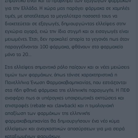
Σημαντικό είναι και το πρόβλημα των εξαγωγών φαρμάκων
για την Ελλάδα. Η χώρα μας παράγει φάρμακα σε χαμηλές
τιμές, με αποτέλεσμα το μεγαλύτερο ποσοστό τους να
διοχετεύεται σε εξαγωγές, δημιουργώντας ελλείψεις στην
εγχώρια αγορά, ενώ την ίδια στιγμή και οι εισαγωγές είναι
μειωμένες. Έτσι, δεν προκαλεί απορία το γεγονός πως όταν
παραγγέλνονται 100 φάρμακα, φθάνουν στο φαρμακείο
μόνο τα 20…
Στις ελλείψεις σημαντικό ρόλο παίζουν και οι νέες μειώσεις
τιμών των φαρμάκων, όπως τόνισε χαρακτηριστικά η
Πανελλήνια Ένωση Φαρμακοβιομηχανίας, που εστιάζονται
στα ήδη φθηνά φάρμακα της ελληνικής παραγωγής. Η ΠΕΦ
αναφέρει πως οι υπέρογκες υποχρεωτικές εκπτώσεις και
επιστροφές (rebate και clawback) και η τιμολογιακή
απαξίωση των φαρμάκων της ελληνικής
φαρμακοβιομηχανίας θα δημιουργήσουν ένα νέο κύμα
ελλείψεων και αναγκαστικών αποσύρσεων για μια σειρά
καταξιωμένων φαρμάκων.