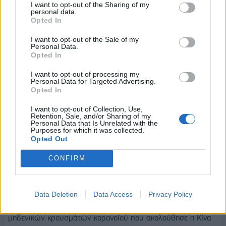
I want to opt-out of the Sharing of my
ΑΕΠ εκτιμάται σε 5,5 δισ. ευρώ (3,3% του ΑΕΠ). Έτσι, για
personal data.
Opted In
κάθε 1 ευρώ προστιθέμενης αξίας των εταιρειών που
δραστηριοποιούνται στον κλάδο του φαρμάκου,
I want to opt-out of the Sale of my
Personal Data.
δημιουργούνται άλλα 2,2 ευρώ στο σύνολο της ελληνικής
Opted In
οικονομίας. Σε όρους απασχόλησης, η συνολική συνεισφορά
εκτιμάται σε 123 χιλ. θέσεις εργασίας (ή 3,3% της συνολικής
I want to opt-out of processing my
Personal Data for Targeted Advertising.
απασχόλησης). Δηλαδή, κάθε θέση εργασίας στον κλάδο του
Opted In
φαρμάκου υποστηρίζει άλλες 3 ισοδύναμες θέσεις πλήρους
I want to opt-out of Collection, Use,
απασχόλησης συνολικά στην οικονομία. Τέλος, η επίδραση
Retention, Sale, and/or Sharing of my
Personal Data that Is Unrelated with the
στα φορολογικά έσοδα από τη δραστηριότητα του κλάδου
Purposes for which it was collected.
φαρμάκου εκτιμάται περίπου στα 1,5 δισ. ευρώ.
Opted Out
Οι επενδύσεις που θα αλλάξουν το τοπίο στην Ελλάδα
CONFIRM
Το οδυνηρό πέρασμα της πανδημίας από τον πλανήτη έκανε
τις κυβερνήσεις να συνειδητοποιήσουν πως ήταν αναγκαία η
Data Deletion
Data Access
Privacy Policy
φαρμακευτική απεξάρτηση από τρίτες χώρες. Η πολιτική
μηδενικών κρουσμάτων κορονοϊού που ακολούθησε η Κίνα