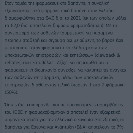
Στον τομέα της φαρμακευτικής δαπάνης, η συνολική
εξωνοσοκομειακή φαρμακευτική δαπάνη στην Ελλάδα
διαμορφώθηκε στα €4,0 δισ. το 2021 (εκ των οποίων μόλις
τα €2,0 δισ. αποτελούν δημόσια χρηματοδότηση). Με τη
συνεισφορά των ασθενών (συμμετοχή) να παραμένει
περίπου σταθερή και σίγουρα όχι μειούμενη, το βάρος έχει
μετατοπιστεί στον φαρμακευτικό κλάδο, μέσω των
υποχρεωτικών επιστροφών και εκπτώσεων (clawback &
rebates) που καταβάλλει. Αξίζει να σημειωθεί ότι η
φαρμακευτική βιομηχανία συνεχίζει να καλύπτει τις ανάγκες
των ασθενών σε φάρμακα, μέσω των υποχρεωτικών
επιστροφών, διαθέτοντας τελικά δωρεάν 1 στα 2 φάρμακα
(50%).
Όπως έχει επισημανθεί και σε προηγούμενες παρεμβάσεις
του ΙΟΒΕ, η φαρμακοβιομηχανία αποτελεί έναν εξαιρετικά
σημαντικό τομέα για την ελληνική οικονομία. Επενδυτικά, οι
δαπάνες για Έρευνα και Ανάπτυξη (Ε&Α) αποτελούν το 7%