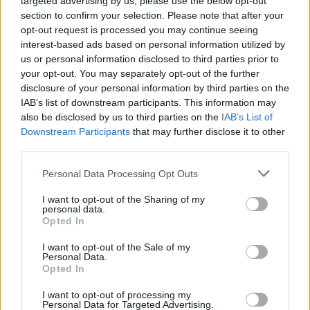
targeted advertising by us, please use the below opt-out
section to confirm your selection. Please note that after your
Ξηρασία στη Γαλλία: Μέτρα περιορισμού της χρήσης
opt-out request is processed you may continue seeing
του νερού
interest-based ads based on personal information utilized by
us or personal information disclosed to third parties prior to
10/08/2026 - 19:21
ΚΟΣΜΟΣ
your opt-out. You may separately opt-out of the further
COSCO: Απολογισμός των 10 ετών από την είσοδο
disclosure of your personal information by third parties on the
στη μετοχική σύνθεση του ΟΛΠ
IAB’s list of downstream participants. This information may
also be disclosed by us to third parties on the
IAB’s List of
10/08/2026 - 18:53
ΕΠΙΧΕΙΡΗΣΕΙΣ
Downstream Participants
that may further disclose it to other
Κολομβία: Σεισμός 7,4 βαθμών - Καταρρεύσεις
third parties.
κτιρίων, νεκροί και εγκλωβισμένοι
Personal Data Processing Opt Outs
10/08/2026 - 18:31
ΚΟΣΜΟΣ
I want to opt-out of the Sharing of my
Χρηματιστήριο: Πτώση 0,31%, στα 194,17 εκατ.
personal data.
ευρώ ο τζίρος
Opted In
10/08/2026 - 18:23
ΟΙΚΟΝΟΜΙΑ
I want to opt-out of the Sale of my
Personal Data.
Κωτσόβολος: Τζίρος €753,6 εκατ. και καθαρά
Opted In
κέρδη μόλις €16 χιλ. στο πρώτο πλήρες έτος υπό τη
ΔΕΗ
I want to opt-out of processing my
Personal Data for Targeted Advertising.