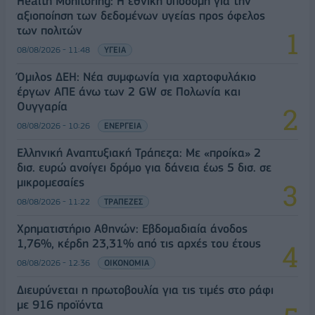
Health Monitoring: Η εθνική υποδομή για την
αξιοποίηση των δεδομένων υγείας προς όφελος
των πολιτών
08/08/2026 - 11:48
ΥΓΕΙΑ
Όμιλος ΔΕΗ: Νέα συμφωνία για χαρτοφυλάκιο
έργων ΑΠΕ άνω των 2 GW σε Πολωνία και
Ουγγαρία
08/08/2026 - 10:26
ΕΝΕΡΓΕΙΑ
Ελληνική Αναπτυξιακή Τράπεζα: Με «προίκα» 2
δισ. ευρώ ανοίγει δρόμο για δάνεια έως 5 δισ. σε
μικρομεσαίες
08/08/2026 - 11:22
ΤΡΑΠΕΖΕΣ
Χρηματιστήριο Αθηνών: Εβδομαδιαία άνοδος
1,76%, κέρδη 23,31% από τις αρχές του έτους
08/08/2026 - 12:36
ΟΙΚΟΝΟΜΙΑ
Διευρύνεται η πρωτοβουλία για τις τιμές στο ράφι
με 916 προϊόντα