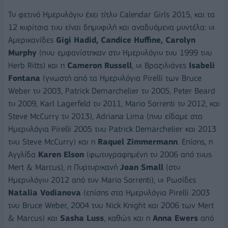
Το φετινό Ημερολόγιο έχει τίτλο Calendar Girls 2015, και τα
12 κορίτσια του είναι δημοφιλή και αναδυόμενα μοντέλα: οι
Αμερικανίδες
Gigi Hadid, Candice Huffine, Carolyn
Murphy
(που εμφανίστηκαν στο Ημερολόγιο του 1999 του
Herb Ritts) και η
Cameron Russell
, οι Βραζιλιάνες
Isabeli
Fontana
(γνωστή από τα Ημερολόγια Pirelli των Bruce
Weber το 2003, Patrick Demarchelier το 2005, Peter Beard
το 2009, Karl Lagerfeld το 2011, Mario Sorrenti το 2012, και
Steve McCurry το 2013), Adriana Lima (που είδαμε στα
Ημερολόγια Pirelli 2005 του Patrick Demarchelier και 2013
του Steve McCurry) και η
Raquel Zimmermann
. Επίσης, η
Αγγλίδα
Karen Elson
(φωτογραφημένη το 2006 από τους
Mert & Marcus), η Πορτορικανή
Joan Small
(στο
Ημερολόγιο 2012 από τον Mario Sorrenti), οι Ρωσίδες
Natalia Vodianova
(επίσης στα Ημερολόγια Pirelli 2003
του Bruce Weber, 2004 του Nick Knight και 2006 των Mert
& Marcus) και
Sasha Luss
, καθώς και η
Anna Ewers
από