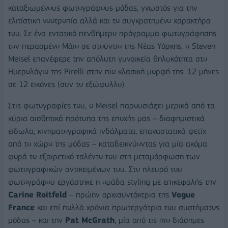
καταξιωμένους φωτογράφους μόδας, γνωστός για την
ελιτίστικη νοοτροπία αλλά και το συγκρατημένο χαρακτήρα
του. Σε ένα εντατικό πενθήμερο πρόγραμμα φωτογράφησης
τον περασμένο Μάιο σε στούντιο της Νέας Υόρκης, ο Steven
Meisel επανέφερε την απόλυτη γυναικεία θηλυκότητα στο
Ημερολόγιο της Pirelli στην πιο κλασική μορφή της. 12 μήνες
σε 12 εικόνες (συν το εξώφυλλο).
Στις φωτογραφίες του, ο Meisel παρουσιάζει μερικά από τα
κύρια αισθητικά πρότυπα της εποχής μας – διαφημιστικά
είδωλα, κινηματογραφικά ινδάλματα, επαναστατικά φετίχ
από το χώρο της μόδας – καταδεικνύοντας για μία ακόμα
φορά το εξαιρετικό ταλέντο του στη μεταμόρφωση των
φωτογραφικών αντικειμένων του. Στο πλευρό του
φωτογράφου εργάστηκε η ομάδα styling με επικεφαλής την
Carine Roitfeld
– πρώην αρχισυντάκτρια της
Vogue
France
και επί πολλά χρόνια πρωτεργάτρια του συστήματος
μόδας – και την
Pat McGrath
, μία από τις πιο διάσημες