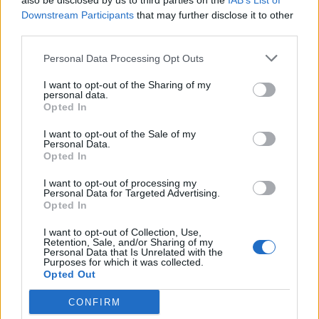
also be disclosed by us to third parties on the
IAB’s List of
Downstream Participants
that may further disclose it to other
Νέο Audi A2 e-tron με στόχο την κορυφή της αποδοτικότητας
third parties.
Personal Data Processing Opt Outs
Σασλόγλου: «Ξεχνάμε ό,τι έγινε
Εθνική Κορασίδων: Νίκησε με
και προχωράμε»
74-65 τη Δανία και παίζει
I want to opt-out of the Sharing of my
personal data.
ημιτελικό με τη Νορβηγία
Opted In
I want to opt-out of the Sale of my
Personal Data.
Ελληνική Αναπτυξιακή Τράπεζα: Με «προίκα» 2 δισ. ευρώ ανοίγει
Opted In
δρόμο για δάνεια έως 5 δισ. σε μικρομεσαίες
I want to opt-out of processing my
Personal Data for Targeted Advertising.
Opted In
I want to opt-out of Collection, Use,
Β.Σ. Καρούλιας: Τζίρος 98,7
Deloitte Ελλάδος:
Retention, Sale, and/or Sharing of my
εκατ. ευρώ και αύξηση κερδών
Χρηματοοικονομικός
Personal Data that Is Unrelated with the
57% - Τα νέα στοιχήματα σε
σύμβουλος της ΔΕΗ για την
Purposes for which it was collected.
Opted Out
low & non alcohol
είσοδο στην πολωνική αγορά
ενέργειας
CONFIRM