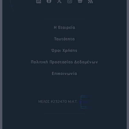
Η Εταιρεία
Ταυτότητα
Όροι Χρήσης
Πολιτική Προστασίας Δεδομένων
Επικοινωνία
ΜΕΛΟΣ #232470 Μ.Η.Τ.