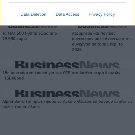
Η Chery επενδύει 75 εκατ. δολάρια στην KG Mobility
Data Deletion
Data Access
Privacy Policy
Το FIAT 500 Hybrid τώρα από
Ατρόμητος και Novibet
18.990 ευρώ
συνεχίζουν μαζί: Ανανέωση της
συνεργασίας τους μέχρι το
2028
18η συνεχόμενη χρονιά για τον ΟΤΕ στη διεθνή σειρά δεικτών
FTSE4Good
Alpha Bank: Για πρώτη φορά το Αρχαίο Θέατρο Επιδαύρου άνοιξε τις
πύλες του σε όλους