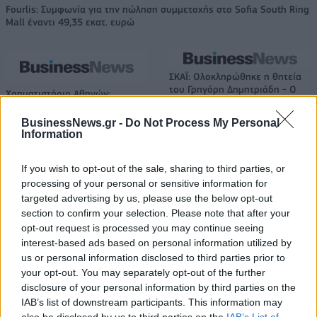
Fourlis: Συμφωνία για την πώληση συμμετοχής στο Sofia South Ring
Mall έναντι 49,35 εκατ. ευρώ
ΣΚΑΪ: Ολοκληρώθηκε η θητεία
του Γρηγόρη Δημητριάδη - Ο
Χρηματιστήριο Αθηνών:
Γιάννης Αλαφούζος επιστρέφει
Εβδομαδιαία άνοδος 1,76%,
στη θέση του CEO
κέρδη 23,31% από τις αρχές
BusinessNews.gr -
Do Not Process My Personal
του έτους
Information
If you wish to opt-out of the sale, sharing to third parties, or
processing of your personal or sensitive information for
Media: Με ενίσχυση 8 εκατ. ευρώ σε 451 επιχειρήσεις ξεκίνησε το
targeted advertising by us, please use the below opt-out
πρόγραμμα στήριξης- Κάλυψη εισφορών ΕΔΟΕΑΠ
section to confirm your selection. Please note that after your
opt-out request is processed you may continue seeing
interest-based ads based on personal information utilized by
Η Toyota φέρνει νέα γενιά
Σε κινεζική… πολιορκία η
us or personal information disclosed to third parties prior to
μπαταριών για τα υβριδικά της
ευρωπαϊκή
your opt-out. You may separately opt-out of the further
αυτοκινητοβιομηχανία
disclosure of your personal information by third parties on the
IAB’s list of downstream participants. This information may