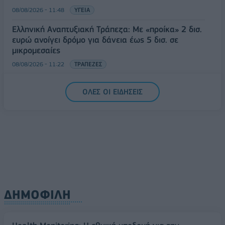
08/08/2026 - 11:48
ΥΓΕΙΑ
Ελληνική Αναπτυξιακή Τράπεζα: Με «προίκα» 2 δισ.
ευρώ ανοίγει δρόμο για δάνεια έως 5 δισ. σε
μικρομεσαίες
08/08/2026 - 11:22
ΤΡΑΠΕΖΕΣ
5G παντού, 6G στον ορίζοντα: Πού βρίσκεται η
ΟΛΕΣ ΟΙ ΕΙΔΗΣΕΙΣ
Ελλάδα στη μεγάλη τεχνολογική μετάβαση
08/08/2026 - 10:54
ΤΕΧΝΟΛΟΓΙΑ
ΔΗΜΟΦΙΛΗ