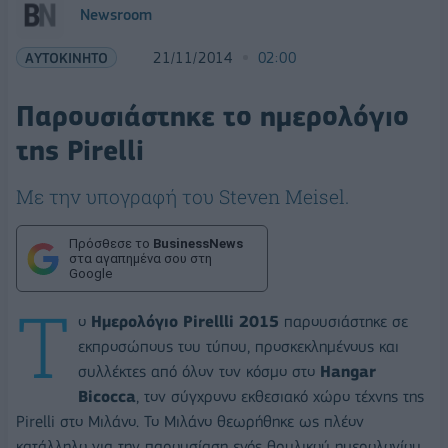
Newsroom
ΑΥΤΟΚΙΝΗΤΟ
21/11/2014
02:00
Παρουσιάστηκε το ημερολόγιο
της Pirelli
Με την υπογραφή του Steven Meisel.
Πρόσθεσε το
BusinessNews
στα αγαπημένα σου στη
Google
Τ
ο
Ημερολόγιο Pirellli 2015
παρουσιάστηκε σε
εκπροσώπους του τύπου, προσκεκλημένους και
συλλέκτες από όλον τον κόσμο στο
Hangar
Bicocca
, τον σύγχρονο εκθεσιακό χώρο τέχνης της
Pirelli στο Μιλάνο. Το Μιλάνο θεωρήθηκε ως πλέον
κατάλληλο για την παρουσίαση ενός θρυλικού ημερολογίου