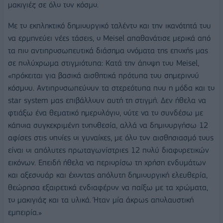
μακιγιέζ σε όλο τον κόσμο.
Με το εκπληκτικό δημιουργικό ταλέντο και την ικανότητά του
να ερμηνεύει νέες τάσεις, ο Meisel απαθανάτισε μερικά από
τα πιο αντιπροσωπευτικά διάσημα ονόματα της εποχής μας
σε πολύχρωμα στιγμιότυπα: Κατά την άποψη του Meisel,
«πρόκειται για βασικά αισθητικά πρότυπα του σημερινού
κόσμου. Αντιπροσωπεύουν τα στερεότυπα που η μόδα και το
star system μας επιβάλλουν αυτή τη στιγμή. Δεν ήθελα να
φτιάξω ένα θεματικό ημερολόγιο, ούτε να το συνδέσω με
κάποια συγκεκριμένη τοποθεσία, αλλά να δημιουργήσω 12
αφίσες στις οποίες οι γυναίκες, με όλο τον αισθησιασμό τους
είναι οι απόλυτες πρωταγωνίστριες 12 πολύ διαφορετικών
εικόνων. Επειδή ήθελα να περιορίσω τη χρήση ενδυμάτων
και αξεσουάρ και έχοντας απόλυτη δημιουργική ελευθερία,
θεώρησα εξαιρετικά ενδιαφέρον να παίξω με τα χρώματα,
το μακιγιάζ και τα υλικά. Ήταν μία άκρως απολαυστική
εμπειρία.»