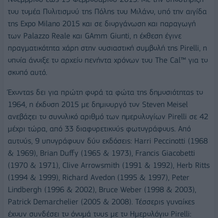
του τομέα Πολιτισμού της Πόλης του Μιλάνο, υπό την αιγίδα
της Expo Milano 2015 και σε διοργάνωση και παραγωγή
των Palazzo Reale και GAmm Giunti, η έκθεση έγινε
πραγματικότητα χάρη στην ουσιαστική συμβολή της Pirelli, η
οποία άνοιξε το αρχείο πενήντα χρόνων του The Cal™ για το
σκοπό αυτό.
Έχοντας δει για πρώτη φορά τα φώτα της δημοσιότητας το
1964, η έκδοση 2015 με δημιουργό τον Steven Meisel
ανεβάζει το συνολικό αριθμό των ημερολογίων Pirelli σε 42
μέχρι τώρα, από 33 διαφορετικούς φωτογράφους. Από
αυτούς, 9 υπογράφουν δύο εκδόσεις: Harri Peccinotti (1968
& 1969), Brian Duffy (1965 & 1973), Francis Giacobetti
(1970 & 1971), Clive Arrowsmith (1991 & 1992), Herb Ritts
(1994 & 1999), Richard Avedon (1995 & 1997), Peter
Lindbergh (1996 & 2002), Bruce Weber (1998 & 2003),
Patrick Demarchelier (2005 & 2008). Τέσσερις γυναίκες
έχουν συνδέσει το όνομά τους με το Ημερολόγιο Pirelli: