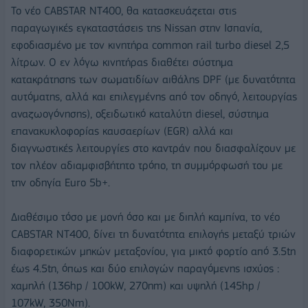
Το νέο CABSTAR NT400, θα κατασκευάζεται στις
παραγωγικές εγκαταστάσεις της Nissan στην Ισπανία,
εφοδιασμένο με τον κινητήρα common rail turbo diesel 2,5
λίτρων. Ο εν λόγω κινητήρας διαθέτει σύστημα
κατακράτησης των σωματιδίων αιθάλης DPF (με δυνατότητα
αυτόματης, αλλά και επιλεγμένης από τον οδηγό, λειτουργίας
αναζωογόνησης), οξειδωτικό καταλύτη diesel, σύστημα
επανακυκλοφορίας καυσαερίων (EGR) αλλά και
διαγνωστικές λειτουργίες στο καντράν που διασφαλίζουν με
τον πλέον αδιαμφισβήτητο τρόπο, τη συμμόρφωσή του με
την οδηγία Euro 5b+.
Διαθέσιμο τόσο με μονή όσο και με διπλή καμπίνα, το νέο
CABSTAR NT400, δίνει τη δυνατότητα επιλογής μεταξύ τριών
διαφορετικών μηκών μεταξονίου, για μικτό φορτίο από 3.5tn
έως 4.5tn, όπως και δύο επιλογών παραγόμενης ισχύος :
χαμηλή (136hp / 100kW, 270nm) και υψηλή (145hp /
107kW, 350Nm).