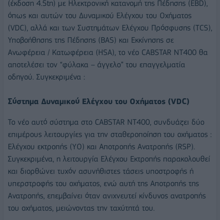
(έκδοση 4.5tn) με Ηλεκτρονική κατανομή της Πέδησης (EBD),
όπως και αυτών του Δυναμικού Ελέγχου του Οχήματος
(VDC), αλλά και των Συστημάτων Ελέγχου Πρόσφυσης (TCS),
Υποβοήθησης της Πέδησης (BAS) και Εκκίνησης σε
Ανωφέρεια / Κατωφέρεια (HSA), το νέο CABSTAR NT400 θα
αποτελέσει τον “φύλακα – άγγελο” του επαγγελματία
οδηγού. Συγκεκριμένα :
Σύστημα Δυναμικού Ελέγχου του Οχήματος (VDC)
Το νέο αυτό σύστημα στο CABSTAR NT400, συνδυάζει δύο
επιμέρους λειτουργίες για την σταθεροποίηση του οχήματος :
Ελέγχου εκτροπής (ΥΟ) και Αποτροπής Ανατροπής (RSP).
Συγκεκριμένα, η λειτουργία Ελέγχου Εκτροπής παρακολουθεί
και διορθώνει τυχόν ασυνήθιστες τάσεις υποστροφής ή
υπερστροφής του οχήματος, ενώ αυτή της Αποτροπής της
Ανατροπής, επεμβαίνει όταν ανιχνευτεί κίνδυνος ανατροπής
του οχήματος, μειώνοντας την ταχύτητά του.