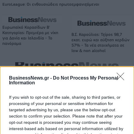
EuroLeague: Οι ενθουσιώδεις πρωτοεμφανιζόμενοι
Ευρωπαϊκό Κορασίδων Β'
Κατηγορίας: Πρεμιέρα με νίκη
Β.Σ. Καρούλιας: Τζίρος 98,7
για Δανία και Ισλανδία - Το
εκατ. ευρώ και αύξηση κερδών
πανόραμα
57% - Τα νέα στοιχήματα σε
low & non alcohol
Metlen: Ρεκόρ EBITDA στο α' εξάμηνο, στα 550 εκατ. ευρώ – Καθαρά
BusinessNews.gr -
Do Not Process My Personal
κέρδη 313 εκατ. ευρώ
Information
If you wish to opt-out of the sale, sharing to third parties, or
Media: Με ενίσχυση 8 εκατ.
processing of your personal or sensitive information for
ευρώ σε 451 επιχειρήσεις
Χρηματοδότηση 8 εκατ. ευρώ
targeted advertising by us, please use the below opt-out
ξεκίνησε το πρόγραμμα
σε 843 μέσα ενημέρωσης-
section to confirm your selection. Please note that after your
στήριξης- Κάλυψη εισφορών
Ξεκίνησε το πενταετές
opt-out request is processed you may continue seeing
ΕΔΟΕΑΠ
πρόγραμμα ενίσχυσης του
interest-based ads based on personal information utilized by
Τύπου