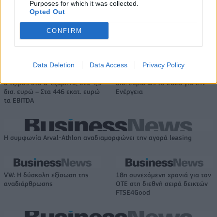
Purposes for which it was collected.
Opted Out
HELLENiQ ENERGY: Κέρδη 393 εκατ. ευρώ στο α' εξάμηνο – Στα 734
εκατ. ευρώ τα EBITDA
CONFIRM
Data Deletion
Data Access
Privacy Policy
Viohalco: Αυξημένος κατά 14%
ΥΠΕΘΟΟ: Νέες επενδύσεις 1
ο τζίρος στο α' εξάμηνο, στα 4,3
δισ. ευρώ ως το 2028 για την
δισ. ευρώ – Στα 446 εκατ. ευρώ
Ενέργεια
τα EBITDA
Η συμφωνία Arval-Athlon αναδιαμορφώνει την αγορά leasing
VW: Η δύσκολη εξίσωση της
18η συνεχόμενη χρονιά για τον
αναδιάρθρωσης
ΟΤΕ στη διεθνή σειρά δεικτών
FTSE4Good