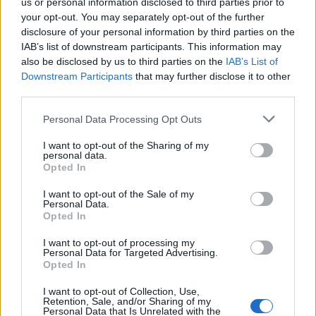
us or personal information disclosed to third parties prior to
your opt-out. You may separately opt-out of the further
disclosure of your personal information by third parties on the
IAB Hellas: Νέα Διοικούσα Επιτροπή και νέο Διοικητικό Συμβούλιο -
IAB’s list of downstream participants. This information may
Πρόεδρος ο Γαληνός Γιαγλής
also be disclosed by us to third parties on the
IAB’s List of
Downstream Participants
that may further disclose it to other
third parties.
Νέο Audi A2 e-tron με στόχο
Η Chery επενδύει 75 εκατ.
Personal Data Processing Opt Outs
την κορυφή της
δολάρια στην KG Mobility
αποδοτικότητας
I want to opt-out of the Sharing of my
personal data.
Opted In
Το FIAT 500 Hybrid τώρα από 18.990 ευρώ
I want to opt-out of the Sale of my
Personal Data.
Opted In
I want to opt-out of processing my
Ουκρανία: Με Μίχαϊλιουκ και
Πάρκερ: «Όνειρό μου να
Personal Data for Targeted Advertising.
Λεν κόντρα στην Ελλάδα
κατακτήσω το ΝΒΑ Europe με τη
Opted In
Βιλερμπάν» - Η διευκρινιστική
ανάρτηση που έκανε
I want to opt-out of Collection, Use,
Retention, Sale, and/or Sharing of my
Personal Data that Is Unrelated with the