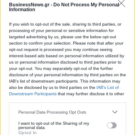
BusinessNews.gr -
Do Not Process My Personal
Information
If you wish to opt-out of the sale, sharing to third parties, or
processing of your personal or sensitive information for
targeted advertising by us, please use the below opt-out
section to confirm your selection. Please note that after your
opt-out request is processed you may continue seeing
interest-based ads based on personal information utilized by
us or personal information disclosed to third parties prior to
your opt-out. You may separately opt-out of the further
disclosure of your personal information by third parties on the
IAB’s list of downstream participants. This information may
Εθνική Παίδων: Πρεμιέρα στο Ευρωπαϊκό με αντίπαλο την Ισπανία
also be disclosed by us to third parties on the
IAB’s List of
(live stream)
Downstream Participants
that may further disclose it to other
third parties.
Ευρωπαϊκό Κορασίδων:
Personal Data Processing Opt Outs
Τζάμπολ για την Εθνική στα
Β.Σ. Καρούλιας: Τζίρος 98,7
Ιωάννινα κόντρα στην Ιρλανδία
I want to opt-out of the Sharing of my
εκατ. ευρώ και αύξηση κερδών
personal data.
(live stream)
57% - Τα νέα στοιχήματα σε
Opted In