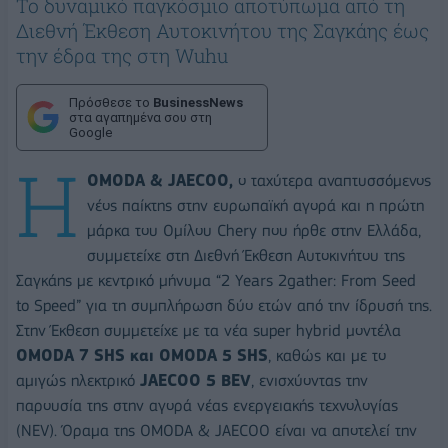
Το δυναμικό παγκόσμιο αποτύπωμα από τη
Διεθνή Έκθεση Αυτοκινήτου της Σαγκάης έως
την έδρα της στη Wuhu
Πρόσθεσε το
BusinessNews
στα αγαπημένα σου στη
Google
Η
OMODA & JAECOO,
ο ταχύτερα αναπτυσσόμενος
νέος παίκτης στην ευρωπαϊκή αγορά και η πρώτη
μάρκα του Ομίλου Chery που ήρθε στην Ελλάδα,
συμμετείχε στη Διεθνή Έκθεση Αυτοκινήτου της
Σαγκάης με κεντρικό μήνυμα “2 Years 2gather: From Seed
to Speed” για τη συμπλήρωση δύο ετών από την ίδρυσή της.
Στην Έκθεση συμμετείχε με τα νέα super hybrid μοντέλα
OMODA
7 SHS και
OMODA
5 SHS
, καθώς και με το
αμιγώς ηλεκτρικό
JAECOO
5 BEV
, ενισχύοντας την
παρουσία της στην αγορά νέας ενεργειακής τεχνολογίας
(NEV). Όραμα της OMODA & JAECOO είναι να αποτελεί την