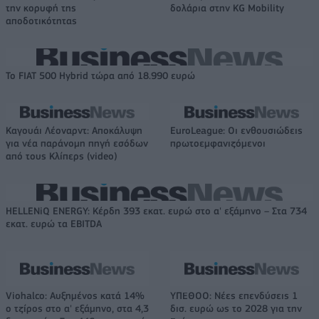
την κορυφή της
δολάρια στην KG Mobility
αποδοτικότητας
Το FIAT 500 Hybrid τώρα από 18.990 ευρώ
Καγουάι Λέοναρντ: Αποκάλυψη
EuroLeague: Οι ενθουσιώδεις
για νέα παράνομη πηγή εσόδων
πρωτοεμφανιζόμενοι
από τους Κλίπερς (video)
HELLENiQ ENERGY: Κέρδη 393 εκατ. ευρώ στο α' εξάμηνο – Στα 734
εκατ. ευρώ τα EBITDA
Viohalco: Αυξημένος κατά 14%
ΥΠΕΘΟΟ: Νέες επενδύσεις 1
ο τζίρος στο α' εξάμηνο, στα 4,3
δισ. ευρώ ως το 2028 για την