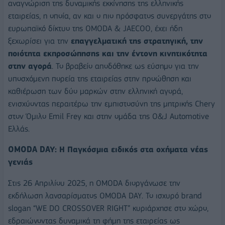
αναγνώριση της δυναμικής εκκίνησης της ελληνικής
εταιρείας, η οποία, αν και ο πιο πρόσφατος συνεργάτης στο
ευρωπαϊκό δίκτυο της OMODA & JAECOO, έχει ήδη
ξεχωρίσει για την
επαγγελματική της στρατηγική, την
ποιότητα εκπροσώπησης και την έντονη κινητικότητα
στην αγορά
. Το βραβείο αποδόθηκε ως εύσημο για την
υποσχόμενη πορεία της εταιρείας στην προώθηση και
καθιέρωση των δύο μαρκών στην ελληνική αγορά,
ενισχύοντας περαιτέρω την εμπιστοσύνη της μητρικής Chery
στον Όμιλο Emil Frey και στην ομάδα της O&J Automotive
Ελλάς.
OMODA
DAY
: Η Παγκόσμια ειδικός στα οχήματα νέας
γενιάς
Στις 26 Απριλίου 2025, η OMODA διοργάνωσε την
εκδήλωση λανσαρίσματος OMODA DAY. Το ισχυρό brand
slogan “WE DO CROSSOVER RIGHT” κυριάρχησε στο χώρο,
εδραιώνοντας δυναμικά τη φήμη της εταιρείας ως