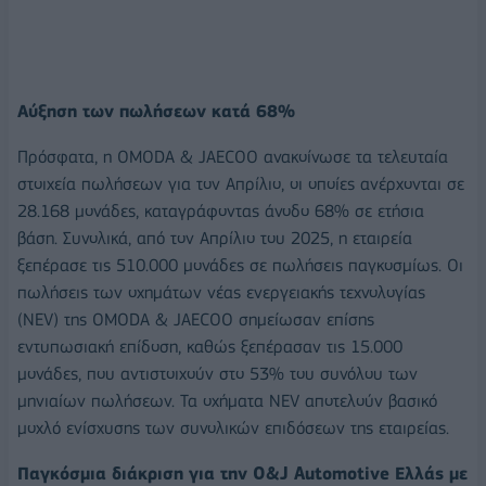
Αύξηση των πωλήσεων κατά 68%
Πρόσφατα, η OMODA & JAECOO ανακοίνωσε τα τελευταία
στοιχεία πωλήσεων για τον Απρίλιο, οι οποίες ανέρχονται σε
28.168 μονάδες, καταγράφοντας άνοδο 68% σε ετήσια
βάση. Συνολικά, από τον Απρίλιο του 2025, η εταιρεία
ξεπέρασε τις 510.000 μονάδες σε πωλήσεις παγκοσμίως. Οι
πωλήσεις των οχημάτων νέας ενεργειακής τεχνολογίας
(NEV) της OMODA & JAECOO σημείωσαν επίσης
εντυπωσιακή επίδοση, καθώς ξεπέρασαν τις 15.000
μονάδες, που αντιστοιχούν στο 53% του συνόλου των
μηνιαίων πωλήσεων. Τα οχήματα NEV αποτελούν βασικό
μοχλό ενίσχυσης των συνολικών επιδόσεων της εταιρείας.
Παγκόσμια διάκριση για την O&
J
Automotive
Ελλάς με