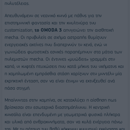
πολυτέλειας.
Απευθυνόμενο σε νεανικό κοινό με πάθος για την
επιστημονική φαντασία και την κουλτούρα του
customization,
το
OMODA
3
απογειώνει την αισθητική
mecha. Οι προβολείς σε σχήμα αστραπής θυμίζουν
ενεργειακές ακτίνες που διαπερνούν το κενό, ενώ οι
γωνιώδεις φωτιστικές εσοχές παραπέμπουν στα μάτια των
πολεμιστών mecha. Οι έντονες «μυώδεις» γραμμές στο
καπό, οι κοφτές πτυχώσεις που κατά μήκος του οχήματος και
η χαμηλωμένη εμπρόσθια στάση χαρίζουν στο μοντέλο μία
εκρηκτική ένταση, σαν να είναι έτοιμο να εκτοξευθεί ανά
πάσα στιγμή.
Μπαίνοντας στην καμπίνα, σε κατακλύζει η αίσθηση πως
βρίσκεσαι στο εσωτερικό διαστημόπλοιου. Η κεντρική
κονσόλα είναι επενδυμένη με γεωμετρικά φυσικά πλήκτρα
και υλικά από ανθρακονήματα, σαν να κυλά ενέργεια πάνω
της. Με το πάτημα του βαθύ κόκκινου κουμπιού εκκίνησης και