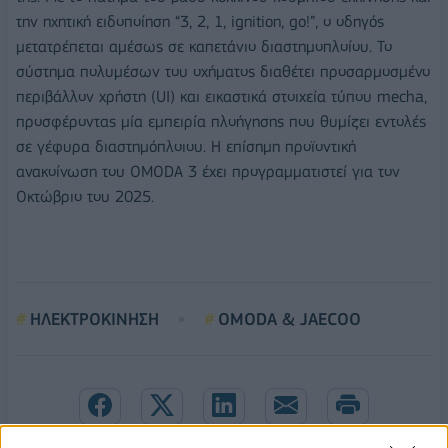
την ηχητική ειδοποίηση “3, 2, 1, ignition, go!”, ο οδηγός
μετατρέπεται αμέσως σε καπετάνιο διαστημοπλοίου. Το
σύστημα πολυμέσων του οχήματος διαθέτει προσαρμοσμένο
περιβάλλον χρήστη (UI) και εικαστικά στοιχεία τύπου mecha,
προσφέροντας μία εμπειρία πλοήγησης που θυμίζει εντολές
σε γέφυρα διαστημόπλοιου. Η επίσημη προϊοντική
ανακοίνωση του OMODA 3 έχει προγραμματιστεί για τον
Οκτώβριο του 2025.
ΗΛΕΚΤΡΟΚΙΝΗΣΗ
OMODA & JAECOO