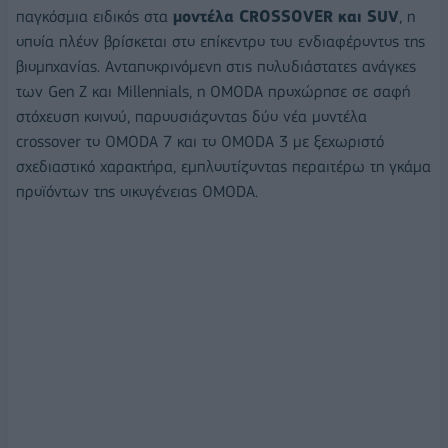
παγκόσμια ειδικός στα
μοντέλα
CROSSOVER
και
SUV
, η
οποία πλέον βρίσκεται στο επίκεντρο του ενδιαφέροντος της
βιομηχανίας. Ανταποκρινόμενη στις πολυδιάστατες ανάγκες
των Gen Z και Millennials, η OMODA προχώρησε σε σαφή
στόχευση κοινού, παρουσιάζοντας δύο νέα μοντέλα
crossover το OMODA 7 και το OMODA 3 με ξεχωριστό
σχεδιαστικό χαρακτήρα, εμπλουτίζοντας περαιτέρω τη γκάμα
προϊόντων της οικογένειας OMODA.