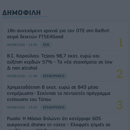
ΔΗΜΟΦΙΛΗ
18η συνεχόμενη χρονιά για τον ΟΤΕ στη διεθνή
σειρά δεικτών FTSE4Good
06/08/2026 - 14:40
ESG
Β.Σ. Καρούλιας: Τζίρος 98,7 εκατ. ευρώ και
αύξηση κερδών 57% - Τα νέα στοιχήματα σε low
& non alcohol
06/08/2026 - 11:48
ΕΠΙΧΕΙΡΗΣΕΙΣ
Χρηματοδότηση 8 εκατ. ευρώ σε 843 μέσα
ενημέρωσης- Ξεκίνησε το πενταετές πρόγραμμα
ενίσχυσης του Τύπου
06/08/2026 - 13:05
ΕΠΙΧΕΙΡΗΣΕΙΣ
Ρωσία: Η Μόσχα δηλώνει ότι κατέρριψε 605
ουκρανικά drones τη νύχτα - Ελαφρές ζημιές σε