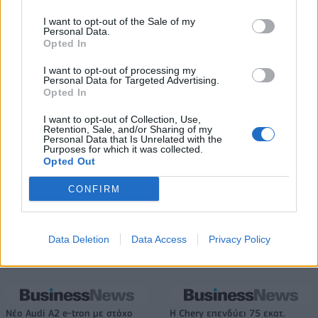
low & non alcohol
I want to opt-out of the Sale of my
Personal Data.
Opted In
Metlen: Ρεκόρ EBITDA στο α' εξάμηνο, στα 550 εκατ. ευρώ – Καθαρά
κέρδη 313 εκατ. ευρώ
I want to opt-out of processing my
Personal Data for Targeted Advertising.
Opted In
I want to opt-out of Collection, Use,
Media: Με ενίσχυση 8 εκατ.
Retention, Sale, and/or Sharing of my
ευρώ σε 451 επιχειρήσεις
Personal Data that Is Unrelated with the
Χρηματοδότηση 8 εκατ. ευρώ
ξεκίνησε το πρόγραμμα
Purposes for which it was collected.
σε 843 μέσα ενημέρωσης-
Opted Out
στήριξης- Κάλυψη εισφορών
Ξεκίνησε το πενταετές
ΕΔΟΕΑΠ
πρόγραμμα ενίσχυσης του
CONFIRM
Τύπου
Data Deletion
Data Access
Privacy Policy
IAB Hellas: Νέα Διοικούσα Επιτροπή και νέο Διοικητικό Συμβούλιο -
Πρόεδρος ο Γαληνός Γιαγλής
Νέο Audi A2 e-tron με στόχο
Η Chery επενδύει 75 εκατ.