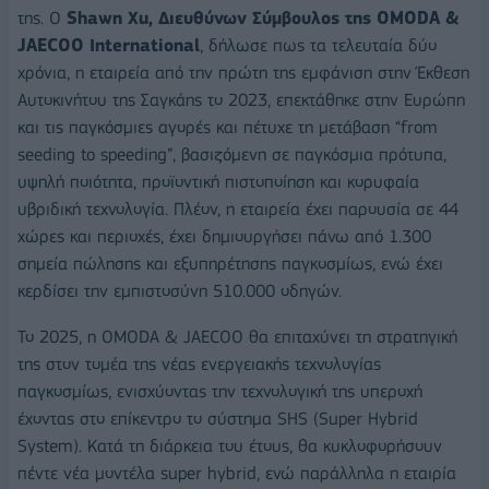
της. Ο
Shawn
Xu
, Διευθύνων Σύμβουλος της
OMODA
&
JAECOO
International
, δήλωσε πως τα τελευταία δύο
χρόνια, η εταιρεία από την πρώτη της εμφάνιση στην Έκθεση
Αυτοκινήτου της Σαγκάης το 2023, επεκτάθηκε στην Ευρώπη
και τις παγκόσμιες αγορές και πέτυχε τη μετάβαση “from
seeding to speeding”, βασιζόμενη σε παγκόσμια πρότυπα,
υψηλή ποιότητα, προϊοντική πιστοποίηση και κορυφαία
υβριδική τεχνολογία. Πλέον, η εταιρεία έχει παρουσία σε 44
χώρες και περιοχές, έχει δημιουργήσει πάνω από 1.300
σημεία πώλησης και εξυπηρέτησης παγκοσμίως, ενώ έχει
κερδίσει την εμπιστοσύνη 510.000 οδηγών.
Το 2025, η OMODA & JAECOO θα επιταχύνει τη στρατηγική
της στον τομέα της νέας ενεργειακής τεχνολογίας
παγκοσμίως, ενισχύοντας την τεχνολογική της υπεροχή
έχοντας στο επίκεντρο το σύστημα SHS (Super Hybrid
System). Κατά τη διάρκεια του έτους, θα κυκλοφορήσουν
πέντε νέα μοντέλα super hybrid, ενώ παράλληλα η εταιρία