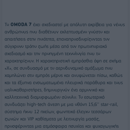
Το
OMODA
7
έχει σχεδιαστεί με απόλυτη ακρίβεια για νέους
ανθρώπους που διαθέτουν εκλεπτυσμένο γούστο και
απαιτήσεις στην ποιότητα, επαναπροσδιορίζοντας τον
σύγχρονο τρόπο ζωής μέσα από τον πρωτοποριακό
σχεδιασμό και την προηγμένη τεχνολογία που το
χαρακτηρίζουν. Η χαρακτηριστική εμπρόσθια όψη σε σχήμα
«Χ», σε συνδυασμό με το αεροδυναμικό αμάξωμα που
χαμηλώνει στο εμπρός μέρος και ανυψώνεται πίσω, καθώς
και τα έξυπνα ενσωματωμένα πλευρικά παράθυρα και τους
υαλοκαθαριστήρες, δημιουργούν ένα αρμονικό και
καλλιτεχνικά διαμορφωμένο σύνολο. Το εσωτερικό
συνδυάζει high-tech άνεση με μια οθόνη 15,6’’ star-rail,
σύστημα ήχου 12 ηχείων, φωνητικό έλεγχο τεσσάρων
ζωνών και VIP καθίσματα με λειτουργία μασάζ,
προσφέροντας μια ατμόσφαιρα ησυχίας και ψυχαγωγικής