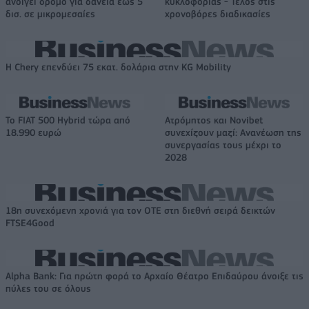
ανοίγει δρόμο για δάνεια έως 5
κυκλοφορίας - Τέλος στις
δισ. σε μικρομεσαίες
χρονοβόρες διαδικασίες
Η Chery επενδύει 75 εκατ. δολάρια στην KG Mobility
Το FIAT 500 Hybrid τώρα από
Ατρόμητος και Novibet
18.990 ευρώ
συνεχίζουν μαζί: Ανανέωση της
συνεργασίας τους μέχρι το
2028
18η συνεχόμενη χρονιά για τον ΟΤΕ στη διεθνή σειρά δεικτών
FTSE4Good
Alpha Bank: Για πρώτη φορά το Αρχαίο Θέατρο Επιδαύρου άνοιξε τις
πύλες του σε όλους