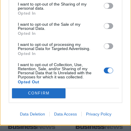
«ακτινογραφία» της
I want to opt-out of the Sharing of my
κερδοφορίας των τραπεζών το
personal data.
α΄ εξάμηνο
Opted In
I want to opt-out of the Sale of my
Personal Data.
Όμιλος ΔΕΗ: Νέα συμφωνία για χαρτοφυλάκιο έργων ΑΠΕ άνω των 2
Opted In
GW σε Πολωνία και Ουγγαρία
I want to opt-out of processing my
Personal Data for Targeted Advertising.
Opted In
ΣΚΑΪ: Ολοκληρώθηκε η θητεία
I want to opt-out of Collection, Use,
του Γρηγόρη Δημητριάδη - Ο
Fourlis: Συμφωνία για την
Retention, Sale, and/or Sharing of my
Γιάννης Αλαφούζος επιστρέφει
Personal Data that Is Unrelated with the
πώληση συμμετοχής στο Sofia
στη θέση του CEO
Purposes for which it was collected.
South Ring Mall έναντι 49,35
Opted Out
εκατ. ευρώ
CONFIRM
Media: Με ενίσχυση 8 εκατ. ευρώ σε 451 επιχειρήσεις ξεκίνησε το
πρόγραμμα στήριξης- Κάλυψη εισφορών ΕΔΟΕΑΠ
Data Deletion
Data Access
Privacy Policy