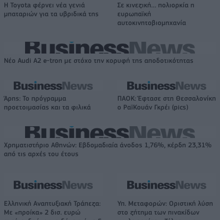
Η Toyota φέρνει νέα γενιά
Σε κινεζική… πολιορκία η
μπαταριών για τα υβριδικά της
ευρωπαϊκή
αυτοκινητοβιομηχανία
Νέο Audi A2 e-tron με στόχο την κορυφή της αποδοτικότητας
Άρης: Το πρόγραμμα
ΠΑΟΚ: Έφτασε στη Θεσσαλονίκη
προετοιμασίας και τα φιλικά
ο ΡαϊΚουάν Γκρέι (pics)
Χρηματιστήριο Αθηνών: Εβδομαδιαία άνοδος 1,76%, κέρδη 23,31%
από τις αρχές του έτους
Ελληνική Αναπτυξιακή Τράπεζα:
Υπ. Μεταφορών: Οριστική λύση
Με «προίκα» 2 δισ. ευρώ
στο ζήτημα των πινακίδων