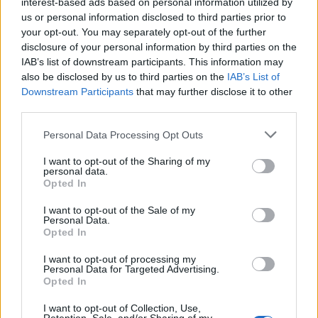
interest-based ads based on personal information utilized by
us or personal information disclosed to third parties prior to
your opt-out. You may separately opt-out of the further
disclosure of your personal information by third parties on the
ΥΠΕΘΟΟ: Νέες επενδύσεις 1
Novibet: Τριετής χρηματοδοτική
IAB’s list of downstream participants. This information may
δισ. ευρώ ως το 2028 για την
συμφωνία με την Alpha Bank,
also be disclosed by us to third parties on the
IAB’s List of
Ενέργεια
ψήφος εμπιστοσύνης στην
Downstream Participants
that may further disclose it to other
αναπτυξιακή πορεία
third parties.
Personal Data Processing Opt Outs
Η συμφωνία Arval-Athlon αναδιαμορφώνει την αγορά leasing
I want to opt-out of the Sharing of my
personal data.
Opted In
VW: Η δύσκολη εξίσωση της
Alpha Bank: Για πρώτη φορά το
I want to opt-out of the Sale of my
αναδιάρθρωσης
Αρχαίο Θέατρο Επιδαύρου
Personal Data.
άνοιξε τις πύλες του σε όλους
Opted In
I want to opt-out of processing my
Personal Data for Targeted Advertising.
Opted In
ESG Report 2025: Πώς η ΑΒ Βασιλόπουλος μετατρέπει τη
βιωσιμότητα σε καθημερινή πράξη
I want to opt-out of Collection, Use,