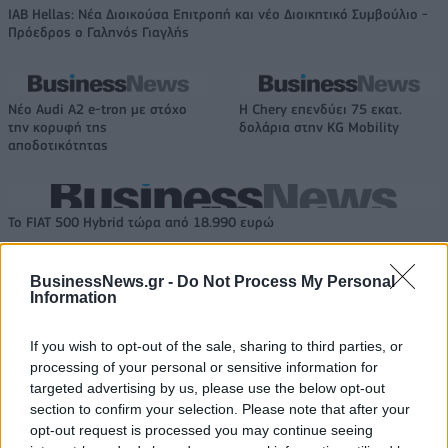
IAB Hellas: Νέα Διοικούσα Επιτροπή και νέο Διοικητικό Συμβούλιο -
Πρόεδρος ο Γαληνός Γιαγλής
Νέο Audi A2 e-tron με στόχο
Η Chery επενδύει 75 εκατ.
την κορυφή της
δολάρια στην KG Mobility
αποδοτικότητας
Το FIAT 500 Hybrid τώρα από 18.990 ευρώ
BusinessNews.gr -
Do Not Process My Personal
Information
Στους Ντένβερ Νάγκετς ο Λόνι
Εθνική Νεανίδων: Στις 21:00
Γουόκερ
της Παρασκευής ο
προημιτελικός με τη Λιθουανία
If you wish to opt-out of the sale, sharing to third parties, or
processing of your personal or sensitive information for
targeted advertising by us, please use the below opt-out
section to confirm your selection. Please note that after your
Viohalco: Αυξημένος κατά 14% ο τζίρος στο α' εξάμηνο, στα 4,3 δισ.
ευρώ – Στα 446 εκατ. ευρώ τα EBITDA
opt-out request is processed you may continue seeing