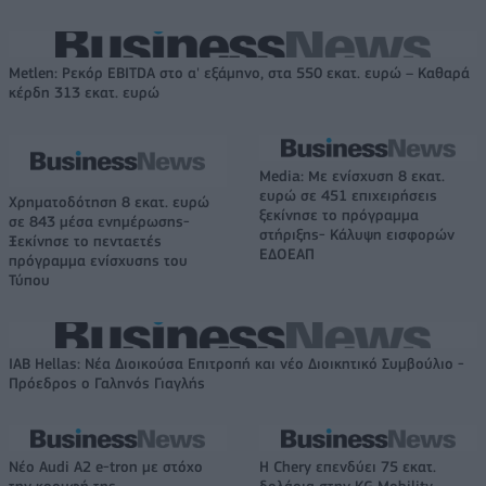
Metlen: Ρεκόρ EBITDA στο α' εξάμηνο, στα 550 εκατ. ευρώ – Καθαρά
κέρδη 313 εκατ. ευρώ
Media: Με ενίσχυση 8 εκατ.
ευρώ σε 451 επιχειρήσεις
Χρηματοδότηση 8 εκατ. ευρώ
ξεκίνησε το πρόγραμμα
σε 843 μέσα ενημέρωσης-
στήριξης- Κάλυψη εισφορών
Ξεκίνησε το πενταετές
ΕΔΟΕΑΠ
πρόγραμμα ενίσχυσης του
Τύπου
IAB Hellas: Νέα Διοικούσα Επιτροπή και νέο Διοικητικό Συμβούλιο -
Πρόεδρος ο Γαληνός Γιαγλής
Νέο Audi A2 e-tron με στόχο
Η Chery επενδύει 75 εκατ.
την κορυφή της
δολάρια στην KG Mobility