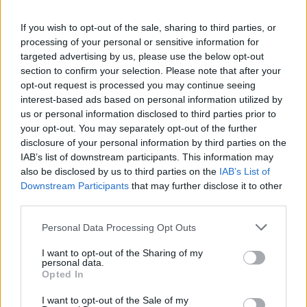
ΠΕΡΙΣΣΌΤΕΡΑ ΣΕ ΑΥΤΉ ΤΗΝ ΚΑΤΗΓΟΡΊΑ
If you wish to opt-out of the sale, sharing to third parties, or
processing of your personal or sensitive information for
targeted advertising by us, please use the below opt-out
section to confirm your selection. Please note that after your
opt-out request is processed you may continue seeing
interest-based ads based on personal information utilized by
us or personal information disclosed to third parties prior to
your opt-out. You may separately opt-out of the further
disclosure of your personal information by third parties on the
EOE: Δίνει 155.313 σε 8
IAB’s list of downstream participants. This information may
Ομοσπονδίες για
EuroLeague Final Four –
also be disclosed by us to third parties on the
IAB’s List of
Ολυμπιακή προετοιμασία
Τα «χρυσά» έπαθλα: Πόσα
Downstream Participants
that may further disclose it to other
και αγορά εξοπλισμού
χρήματα διεκδικεί ο
third parties.
Ολυμπιακός
21/05/2026 - 11:21
Personal Data Processing Opt Outs
22/05/2026 - 16:54
I want to opt-out of the Sharing of my
personal data.
Opted In
I want to opt-out of the Sale of my