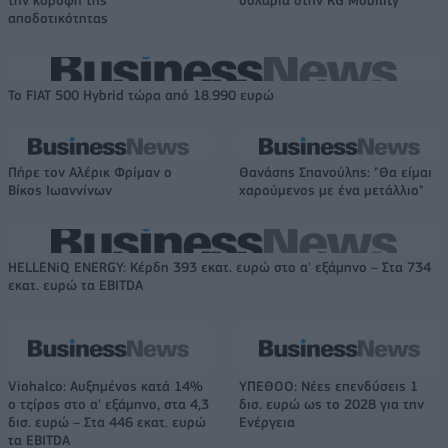
αποδοτικότητας
Το FIAT 500 Hybrid τώρα από 18.990 ευρώ
Πήρε τον Αλέρικ Φρίμαν ο
Θανάσης Σπανούλης: "Θα είμαι
Βίκος Ιωαννίνων
χαρούμενος με ένα μετάλλιο"
HELLENiQ ENERGY: Κέρδη 393 εκατ. ευρώ στο α' εξάμηνο – Στα 734
εκατ. ευρώ τα EBITDA
Viohalco: Αυξημένος κατά 14%
ΥΠΕΘΟΟ: Νέες επενδύσεις 1
ο τζίρος στο α' εξάμηνο, στα 4,3
δισ. ευρώ ως το 2028 για την
δισ. ευρώ – Στα 446 εκατ. ευρώ
Ενέργεια
τα EBITDA