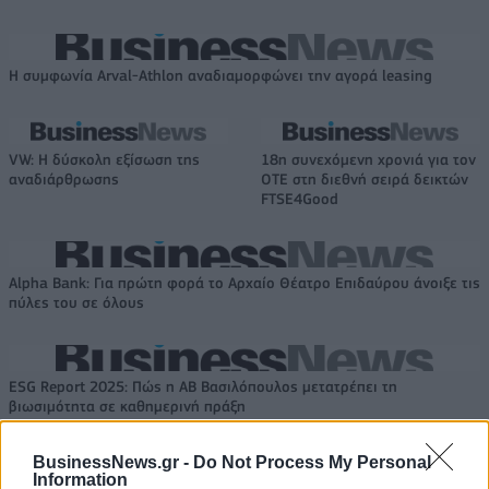
Η συμφωνία Arval-Athlon αναδιαμορφώνει την αγορά leasing
VW: Η δύσκολη εξίσωση της
18η συνεχόμενη χρονιά για τον
αναδιάρθρωσης
ΟΤΕ στη διεθνή σειρά δεικτών
FTSE4Good
Alpha Bank: Για πρώτη φορά το Αρχαίο Θέατρο Επιδαύρου άνοιξε τις
πύλες του σε όλους
ESG Report 2025: Πώς η ΑΒ Βασιλόπουλος μετατρέπει τη
βιωσιμότητα σε καθημερινή πράξη
BusinessNews.gr -
Do Not Process My Personal
Information