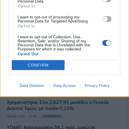
Personal Data.
Opted In
I want to opt-out of processing my
Personal Data for Targeted Advertising.
Opted In
I want to opt-out of Collection, Use,
Retention, Sale, and/or Sharing of my
Personal Data that Is Unrelated with the
Purposes for which it was collected.
ΡΟΗ ΕΙΔΗΣΕΩΝ
Opted Out
CONFIRM
Οι ελληνικές scale-ups επιχειρήσεις στρέφονται
στην ανάπτυξη - Μεγαλύτερη πρόκληση η
προσέλκυση πελατών
Data Deletion
Data Access
Privacy Policy
06/08/2026 - 15:56
ΕΠΙΧΕΙΡΗΣΕΙΣ
Χρηματιστήριο: Στις 2.627,95 μονάδες ο Γενικός
Δείκτης Τιμών, με άνοδο 0,15%
06/08/2026 - 15:46
ΟΙΚΟΝΟΜΙΑ
ΥΠΑΑΤ: Αποζημιώσεις 38,1 εκατ. ευρώ σε