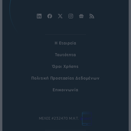
Η Εταιρεία
Ταυτότητα
Όροι Χρήσης
Πολιτική Προστασίας Δεδομένων
Επικοινωνία
ΜΕΛΟΣ #232470 Μ.Η.Τ.