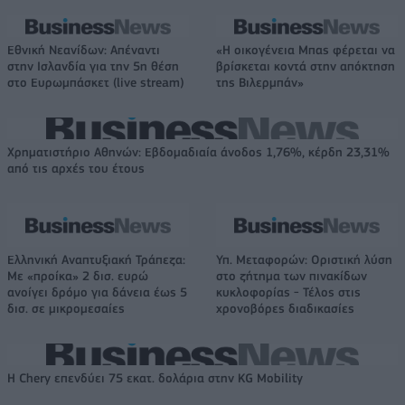
Εθνική Νεανίδων: Απέναντι
«Η οικογένεια Μπας φέρεται να
στην Ισλανδία για την 5η θέση
βρίσκεται κοντά στην απόκτηση
στο Ευρωμπάσκετ (live stream)
της Βιλερμπάν»
Χρηματιστήριο Αθηνών: Εβδομαδιαία άνοδος 1,76%, κέρδη 23,31%
από τις αρχές του έτους
Ελληνική Αναπτυξιακή Τράπεζα:
Υπ. Μεταφορών: Οριστική λύση
Με «προίκα» 2 δισ. ευρώ
στο ζήτημα των πινακίδων
ανοίγει δρόμο για δάνεια έως 5
κυκλοφορίας - Τέλος στις
δισ. σε μικρομεσαίες
χρονοβόρες διαδικασίες
Η Chery επενδύει 75 εκατ. δολάρια στην KG Mobility