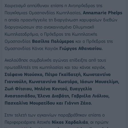
Χαιρετισμό απηύθυναν επίσης η Αντιπρόεδρος της
Παγκόσμιας Ομοσπονδίας Κωπηλασίας,
Annamarie Phelps
η οποία προανήγγειλε τη διοργάνωση κορυφαίων διεθών
διοργανώσεων στο ανακαινισμένο Ολυμπιακό
Κωπηλατοδρόμιο, ο Πρόεδρος της Κωπηλατικής
Ομοσπονδίας
Βασίλης Πολύμερος
και ο Πρόεδρος της
Ομοσπονδίας Kάνοε Καγιάκ
Γιώργος Αθανασίου.
Ακολούθησε συμβολικός αγώνας επίδειξης από τους
πρωταθλητές της κωπηλασίας και του κάνοε καγιάκ,
Στέφανο Ντούσκο, Πέτρο Γκαϊδατζή, Κωνσταντίνο
Γιαννούλη, Κωνσταντίνο Κωστάρα, Ιάσων Μουσελίμη,
Ζωή Φίτσιου, Μηλένα Κοντού, Ευαγγελία
Αναστασιάδου, Έλενα Διαβάτη, Γαβριέλα Λιόλιου,
Πασχαλίνα Μουρατίδου και Γιάννη Ζάχο.
Στην τελετή των εγκαινίων παραβρέθηκαν επίσης ο
Περιφερειάρχης Αττικής
Νίκος Χαρδαλιάς
, οι πρώην