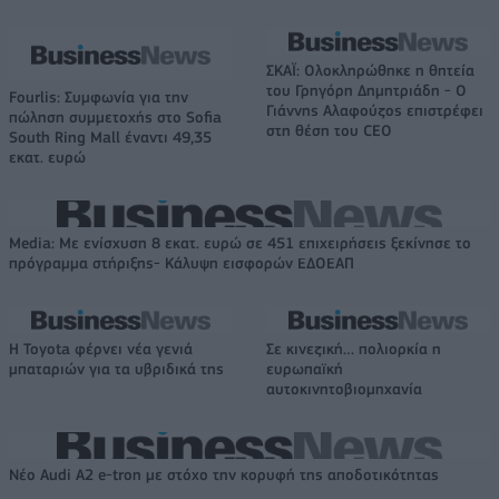
ΣΚΑΪ: Ολοκληρώθηκε η θητεία
του Γρηγόρη Δημητριάδη - Ο
Fourlis: Συμφωνία για την
Γιάννης Αλαφούζος επιστρέφει
πώληση συμμετοχής στο Sofia
στη θέση του CEO
South Ring Mall έναντι 49,35
εκατ. ευρώ
Media: Με ενίσχυση 8 εκατ. ευρώ σε 451 επιχειρήσεις ξεκίνησε το
πρόγραμμα στήριξης- Κάλυψη εισφορών ΕΔΟΕΑΠ
Η Toyota φέρνει νέα γενιά
Σε κινεζική… πολιορκία η
μπαταριών για τα υβριδικά της
ευρωπαϊκή
αυτοκινητοβιομηχανία
Νέο Audi A2 e-tron με στόχο την κορυφή της αποδοτικότητας