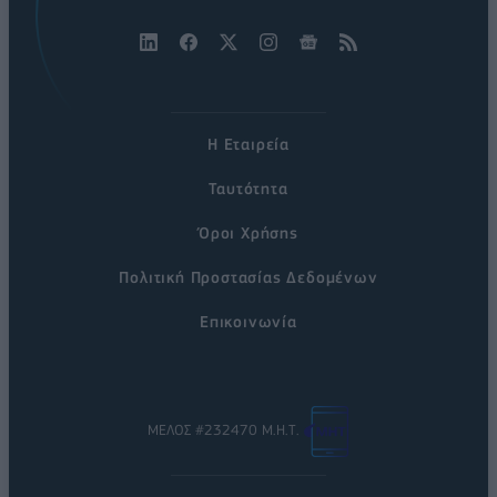
Η Εταιρεία
Ταυτότητα
Όροι Χρήσης
Πολιτική Προστασίας Δεδομένων
Επικοινωνία
ΜΕΛΟΣ #232470 Μ.Η.Τ.