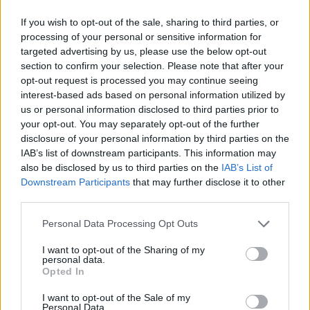
If you wish to opt-out of the sale, sharing to third parties, or
Ιδιαίτερη έμφαση δόθηκε στον καθαρισμό και την
processing of your personal or sensitive information for
αποκατάσταση των υδραυλικών καναλιών που συνδέουν τη
targeted advertising by us, please use the below opt-out
λίμνη με το κωπηλατοδρόμιο και τη θαλάσσια έξοδο. Στα
section to confirm your selection. Please note that after your
στενά και κλειστά κανάλια πραγματοποιήθηκαν
opt-out request is processed you may continue seeing
εξειδικευμένες υποβρύχιες εργασίες από πιστοποιημένους
interest-based ads based on personal information utilized by
us or personal information disclosed to third parties prior to
δύτες. Οι παρεμβάσεις περιλάμβαναν επίσης τον καθαρισμό
your opt-out. You may separately opt-out of the further
και την επιθεώρηση των θυροφραγμάτων, του
disclosure of your personal information by third parties on the
προστατευτικού πλέγματος, των σωληνώσεων
IAB’s list of downstream participants. This information may
αποστράγγισης και των μηχανισμών στεγανοποίησης,
also be disclosed by us to third parties on the
IAB’s List of
συμβάλλοντας στην πλήρη αποκατάσταση της
Downstream Participants
that may further disclose it to other
λειτουργικότητάς τους.
third parties.
Personal Data Processing Opt Outs
Εκτός από τον υγρό στίβο, έγιναν καίριες παρεμβάσεις και σε
όλες τις εγκαταστάσεις. Τοποθετήθηκαν καθίσματα στις
I want to opt-out of the Sharing of my
personal data.
κερκίδες των θεατών, έγινε εκτεταμένος καθαρισμός όλων
Opted In
των χώρων, αναβάθμιση της λειτουργικότητας των
εγκαταστάσεων και ανακαίνιση των κτιρίων διαβίωσης και
I want to opt-out of the Sale of my
Personal Data.