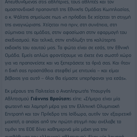
Απευθυνόμενος στις αθλήτριες, τους αθλητές και τον
ομοσπονδιακό προπονητή της Εθνικής Ομάδας Κωπηλασίας,
ο κ. Ψάλτης σημείωσε πως «η πρόοδος δε χτίζεται τη στιγμή
της αναγνώρισης. Χτίζεται πιο πριν, στη συνέπεια, στη
σύμπνοια της ομάδας, στην αφοσίωση στην εφαρμογή του
σχεδιασμού. Και τελικά, στην επιδίωξη της καλύτερης
εκδοχής του εαυτού μας. Τα φώτα είναι σε εσάς, την Εθνική
Ομάδα. Εμείς απλώς φροντίζουμε να έχετε ένα σωστό χώρο
για να προπονείστε και να ξεπεράσετε τα όριά σας. Και όταν
η δική σας προσπάθεια στεφθεί με επιτυχία – και είμαι
βέβαιος για αυτό – όλοι θα είμαστε υπερήφανοι για εσάς».
Εκ μέρους της Πολιτείας ο Αναπληρωτής Υπουργός
Αθλητισμού
Γιάννης Βρούτση
ς είπε: «Σήμερα είναι μία
φωτεινή και λαμπρή μέρα για την Ελληνική Ολυμπιακή
Επιτροπή και τον Πρόεδρο της Ισίδωρο, αυτόν τον εξαιρετικό
μαχητή, ο οποίος από την πρώτη στιγμή που ανέλαβε το
τιμόνι της ΕΟΕ δίνει καθημερινά μία μάχη για την
αναβάθμιση του ελληνικού αθλητισμού. Είναι μία λαμπρή