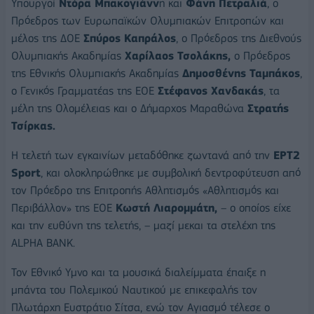
Υπουργοί
Ντόρα Μπακογιάνν
η και
Φάνη Πετραλιά
, ο
Πρόεδρος των Ευρωπαϊκών Ολυμπιακών Επιτροπών και
μέλος της ΔΟΕ
Σπύρος Καπράλος
, ο Πρόεδρος της Διεθνούς
Ολυμπιακής Ακαδημίας
Χαρίλαος Τσολάκης,
ο Πρόεδρος
της Εθνικής Ολυμπιακής Ακαδημίας
Δημοσθένης Ταμπάκος
,
ο Γενικός Γραμματέας της ΕΟΕ
Στέφανος Χανδακάς
, τα
μέλη της Ολομέλειας και ο Δήμαρχος Μαραθώνα
Στρατής
Τσίρκας.
Η τελετή των εγκαινίων μεταδόθηκε ζωντανά από την
ΕΡΤ2
Sport
, και ολοκληρώθηκε με συμβολική δεντροφύτευση από
τον Πρόεδρο της Επιτροπής Αθλητισμός «Αθλητισμός και
Περιβάλλον» της ΕΟΕ
Κωστή Λιαρομμάτη,
– ο οποίος είχε
και την ευθύνη της τελετής, – μαζί μεκαι τα στελέχη της
ALPHA BANK.
Τον Εθνικό Υμνο και τα μουσικά διαλείμματα έπαιξε η
μπάντα του Πολεμικού Ναυτικού με επικεφαλής τον
Πλωτάρχη Ευστράτιο Σίτσα, ενώ τον Αγιασμό τέλεσε ο