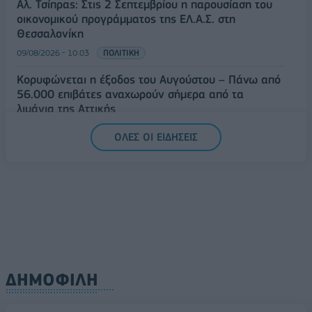
Αλ. Τσίπρας: Στις 2 Σεπτεμβρίου η παρουσίαση του
οικονομικού προγράμματος της ΕΛ.Α.Σ. στη
Θεσσαλονίκη
09/08/2026 - 10:03
ΠΟΛΙΤΙΚΗ
Κορυφώνεται η έξοδος του Αυγούστου – Πάνω από
56.000 επιβάτες αναχωρούν σήμερα από τα
λιμάνια της Αττικής
08/08/2026 - 14:30
ΕΛΛΑΔΑ
ΟΛΕΣ ΟΙ ΕΙΔΗΣΕΙΣ
Δυτική Αττική: Η επόμενη ημέρα μετά τις πυρκαγιές
– Τα έργα Antinero και η «μάχη» πριν από τις
βροχές
08/08/2026 - 14:08
ΕΛΛΑΔΑ
ΔΗΜΟΦΙΛΗ