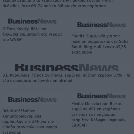
Έχασαν μέσα από τα χέρια τους την πρόκριση στους «4» οι
Νεάνιδες, ήττα 66-74 από τη Λιθουανία στην παράταση
Ο Ένες Καντέρ θέλει να
δηλώσει συμμετοχή στο ντραφτ
Fourlis: Συμφωνία για την
του WNBA!
πώληση συμμετοχής στο Sofia
South Ring Mall έναντι 49,35
εκατ. ευρώ
Β.Σ. Καρούλιας: Τζίρος 98,7 εκατ. ευρώ και αύξηση κερδών 57% - Τα
νέα στοιχήματα σε low & non alcohol
Media: Με ενίσχυση 8 εκατ.
ευρώ σε 451 επιχειρήσεις
Deloitte Ελλάδος:
ξεκίνησε το πρόγραμμα
Χρηματοοικονομικός
στήριξης- Κάλυψη εισφορών
σύμβουλος της ΔΕΗ για την
ΕΔΟΕΑΠ
είσοδο στην πολωνική αγορά
ενέργειας