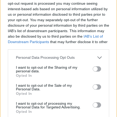
Αδ. Γεωργιάδης: Οι
opt-out request is processed you may continue seeing
έρχονται οι Σαουδάραβες
εκλογές είναι ωραίο
interest-based ads based on personal information utilized by
01/07/2022 - 08:02
πράγμα
us or personal information disclosed to third parties prior to
your opt-out. You may separately opt-out of the further
30/06/2022 - 11:02
disclosure of your personal information by third parties on the
IAB’s list of downstream participants. This information may
also be disclosed by us to third parties on the
IAB’s List of
Downstream Participants
that may further disclose it to other
third parties.
Personal Data Processing Opt Outs
I want to opt-out of the Sharing of my
personal data.
Opted In
I want to opt-out of the Sale of my
Personal Data.
Opted In
ΡΟΗ ΕΙΔΗΣΕΩΝ
I want to opt-out of processing my
Personal Data for Targeted Advertising.
Opted In
ΥΠΑΑΤ: Επιπλέον 12,5 εκατ. ευρώ στις Περιφέρειες