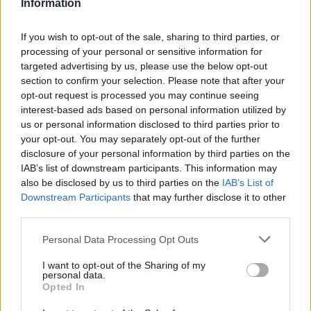
Information
If you wish to opt-out of the sale, sharing to third parties, or
processing of your personal or sensitive information for
targeted advertising by us, please use the below opt-out
section to confirm your selection. Please note that after your
opt-out request is processed you may continue seeing
interest-based ads based on personal information utilized by
us or personal information disclosed to third parties prior to
ΡΟΗ ΕΙΔΗΣΕΩΝ
your opt-out. You may separately opt-out of the further
disclosure of your personal information by third parties on the
IAB’s list of downstream participants. This information may
also be disclosed by us to third parties on the
IAB’s List of
Τουλάχιστον 56 άνθρωποι έχουν εκτελεστεί στο
Downstream Participants
that may further disclose it to other
Ιράν από τον Μάρτιο, σύμφωνα με τον ΟΗΕ
third parties.
05/08/2026 - 15:13
ΚΟΣΜΟΣ
Personal Data Processing Opt Outs
Εξωδικαστικός Μηχανισμός: Άνω των 20 δισ. ευρώ
οι ρυθμίσεις οφειλών από την έναρξη λειτουργίας
I want to opt-out of the Sharing of my
της πλατφόρμας
personal data.
Opted In
05/08/2026 - 14:46
ΟΙΚΟΝΟΜΙΑ