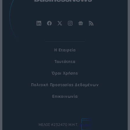
Η Εταιρεία
Ταυτότητα
Όροι Χρήσης
Πολιτική Προστασίας Δεδομένων
Επικοινωνία
ΜΕΛΟΣ #232470 Μ.Η.Τ.