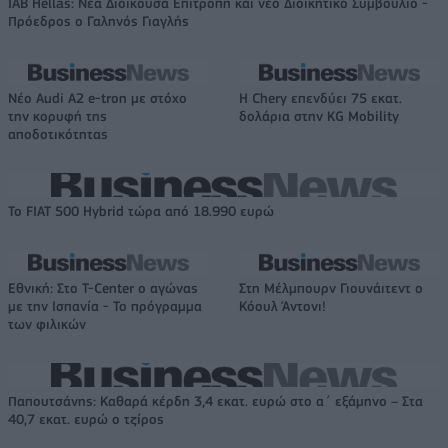
IAB Hellas: Νέα Διοικούσα Επιτροπή και νέο Διοικητικό Συμβούλιο -
Πρόεδρος ο Γαληνός Γιαγλής
Νέο Audi A2 e-tron με στόχο
Η Chery επενδύει 75 εκατ.
την κορυφή της
δολάρια στην KG Mobility
αποδοτικότητας
Το FIAT 500 Hybrid τώρα από 18.990 ευρώ
Εθνική: Στο T-Center ο αγώνας
Στη Μέλμπουρν Γιουνάιτεντ ο
με την Ισπανία - Το πρόγραμμα
Κόουλ Άντονι!
των φιλικών
Παπουτσάνης: Καθαρά κέρδη 3,4 εκατ. ευρώ στο α΄ εξάμηνο – Στα
40,7 εκατ. ευρώ ο τζίρος