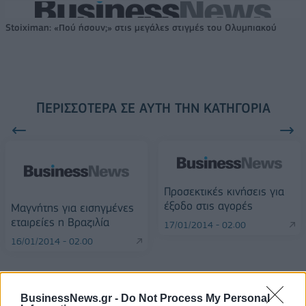
Stoiximan: «Πού ήσουν;» στις μεγάλες στιγμές του Ολυμπιακού
ΠΕΡΙΣΣΌΤΕΡΑ ΣΕ ΑΥΤΉ ΤΗΝ ΚΑΤΗΓΟΡΊΑ
Προσεκτικές κινήσεις για
έξοδο στις αγορές
Μαγνήτης για εισηγμένες
εταιρείες η Βραζιλία
17/01/2014 - 02:00
16/01/2014 - 02:00
BusinessNews.gr -
Do Not Process My Personal