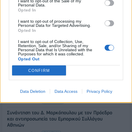
I want to opt-out of the Sale of my
Κ. Μητσοτάκης: Επιτάχυνση της κρατικής αρωγής
Personal Data.
και της αποκατάστασης στις πυρόπληκτες περιοχές
Opted In
05/08/2026 - 14:37
ΠΟΛΙΤΙΚΗ
I want to opt-out of processing my
Personal Data for Targeted Advertising.
Λειψία: Drone με εκρηκτικό μηχανισμό εντοπίστηκε
Opted In
σε αεροσκάφος ουκρανικής εταιρείας
I want to opt-out of Collection, Use,
05/08/2026 - 14:24
ΚΟΣΜΟΣ
Retention, Sale, and/or Sharing of my
Personal Data that Is Unrelated with the
Purposes for which it was collected.
Γ. Χατζηθεοδοσίου: Οι πολίτες μειώνουν την
Opted Out
κατανάλωση αγαθών λόγω της ακρίβειας
05/08/2026 - 13:59
ΟΙΚΟΝΟΜΙΑ
CONFIRM
Ένωση Ξενοδόχων Αττικής: Το α' εξάμηνο του 2026
η Αθήνα διατήρησε τη δυναμική της ως κορυφαίος
Data Deletion
Data Access
Privacy Policy
προορισμός
05/08/2026 - 13:51
ΤΟΥΡΙΣΜΟΣ
Συνάντηση του Δ. Μαρκόπουλου με τον Πρόεδρο
και αντιπροσωπεία του Εμπορικού Συλλόγου
Αθηνών