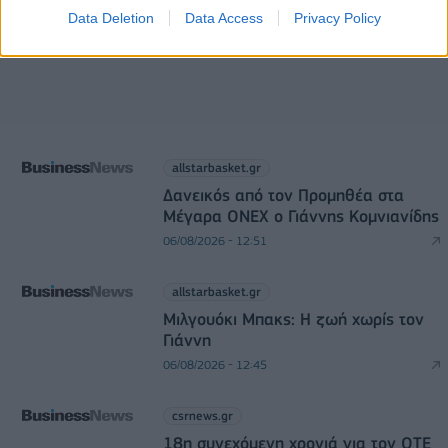
Data Deletion
Data Access
Privacy Policy
allstarbasket.gr
Δανεικός από τον Προμηθέα στα
Μέγαρα ONEX ο Γιάννης Κομνιανίδης
06/08/2026 - 12:51
allstarbasket.gr
Μιλγουόκι Μπακς: Η ζωή χωρίς τον
Γιάννη
06/08/2026 - 12:45
csrnews.gr
18η συνεχόμενη χρονιά για τον ΟΤΕ