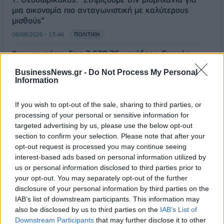
μια οικονομία πιο ανταγωνιστική με καλύτερους
μισθούς”
06/08/2026 - 13:46
ΠΟΛΙΤΙΚΗ
Χρηματιστήριο: Στις 2.628,25 μονάδες ο Γενικός
Δείκτης Τιμών, με άνοδο 0,17%
BusinessNews.gr -
Do Not Process My Personal
06/08/2026 - 13:17
ΟΙΚΟΝΟΜΙΑ
Information
ΟΛΕΣ ΟΙ ΕΙΔΗΣΕΙΣ
If you wish to opt-out of the sale, sharing to third parties, or
processing of your personal or sensitive information for
targeted advertising by us, please use the below opt-out
section to confirm your selection. Please note that after your
opt-out request is processed you may continue seeing
interest-based ads based on personal information utilized by
us or personal information disclosed to third parties prior to
your opt-out. You may separately opt-out of the further
ΔΗΜΟΦΙΛΗ
disclosure of your personal information by third parties on the
IAB’s list of downstream participants. This information may
also be disclosed by us to third parties on the
IAB’s List of
Όμιλος AKTOR: Εξαγοράζει το 75% των ΗΛΕΚΤΩΡ
Downstream Participants
that may further disclose it to other