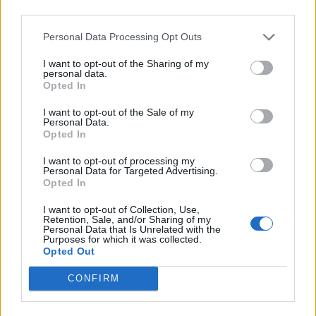
και THALIS – Στρατηγική συνεργασία με τη Motor
third parties.
Oil
Personal Data Processing Opt Outs
05/08/2026 - 17:39
ΕΠΙΧΕΙΡΗΣΕΙΣ
I want to opt-out of the Sharing of my
Είσοδος της γαλλικής Meridiam στην ηλεκτρική
personal data.
διασύνδεση Ελλάδας – Κύπρου
Opted In
05/08/2026 - 18:06
ΕΠΙΧΕΙΡΗΣΕΙΣ
I want to opt-out of the Sale of my
Personal Data.
Ν. Χαρδαλιάς: Μηδενική ανοχή και σε νομικό
Opted In
επίπεδο για τους υπαίτιους της πυρκαγιάς στη
Δυτική Αττική
I want to opt-out of processing my
Personal Data for Targeted Advertising.
05/08/2026 - 16:26
ΕΛΛΑΔΑ
Opted In
ΗΠΑ: Επιβράδυνση των προσλήψεων στον ιδιωτικό
I want to opt-out of Collection, Use,
τομέα τον Ιούλιο - Δημιουργήθηκαν μόνο 44.000
Retention, Sale, and/or Sharing of my
Personal Data that Is Unrelated with the
θέσεις εργασίας
Purposes for which it was collected.
Opted Out
05/08/2026 - 17:16
ΚΟΣΜΟΣ
ΔΕΗ: Ισχυρή ανάπτυξη στο α΄ εξάμηνο 2026 με
CONFIRM
προσαρμοσμένο EBITDA στα 1,2 δισ. ευρώ
05/08/2026 - 17:51
ΕΝΕΡΓΕΙΑ