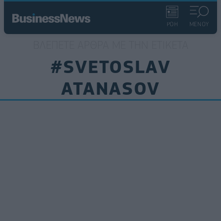
ΡΟΗ
ΜΕΝΟΥ
ΒΛΈΠΕΤΕ ΆΡΘΡΑ ΜΕ ΤΗΝ ΕΤΙΚΈΤΑ
#SVETOSLAV
ATANASOV