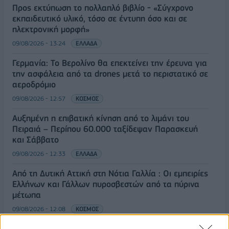
Προς εκτύπωση το πολλαπλό βιβλίο - «Σύγχρονο
εκπαιδευτικό υλικό, τόσο σε έντυπη όσο και σε
ηλεκτρονική μορφή»
09/08/2026 - 13:24
ΕΛΛΑΔΑ
Γερμανία: Το Βερολίνο θα επεκτείνει την έρευνα για
την ασφάλεια από τα drones μετά το περιστατικό σε
αεροδρόμιο
09/08/2026 - 12:57
ΚΟΣΜΟΣ
Αυξημένη η επιβατική κίνηση από το λιμάνι του
Πειραιά – Περίπου 60.000 ταξίδεψαν Παρασκευή
και Σάββατο
09/08/2026 - 12:33
ΕΛΛΑΔΑ
Από τη Δυτική Αττική στη Νότια Γαλλία : Οι εμπειρίες
Ελλήνων και Γάλλων πυροσβεστών από τα πύρινα
μέτωπα
09/08/2026 - 12:08
ΚΟΣΜΟΣ
Δεύτερη πηγή εισοδήματος για τους επαγγελματίες