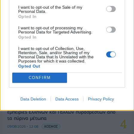
I want to opt-out of the Sale of my
Αλ. Τσίπρας: Στις 2 Σεπτεμβρίου η παρουσίαση του
Personal Data.
οικονομικού προγράμματος της ΕΛ.Α.Σ. στη
Opted In
Θεσσαλονίκη
I want to opt-out of processing my
09/08/2026 - 10:03
ΠΟΛΙΤΙΚΗ
Personal Data for Targeted Advertising.
Opted In
Στα 15 δισ. ευρώ ο στόχος για νέα δάνεια το 2026
- Η «ακτινογραφία» της κερδοφορίας των
I want to opt-out of Collection, Use,
Retention, Sale, and/or Sharing of my
τραπεζών το α΄ εξάμηνο
Personal Data that Is Unrelated with the
Purposes for which it was collected.
09/08/2026 - 10:52
ΤΡΑΠΕΖΕΣ
Opted Out
Ισπανία – Ιταλία: Κλιμακώνεται η αντιπαράθεση
CONFIRM
για το μεταναστευτικό με αμοιβαίους συνοριακούς
ελέγχους
09/08/2026 - 10:29
ΚΟΣΜΟΣ
Data Deletion
Data Access
Privacy Policy
Από τη Δυτική Αττική στη Νότια Γαλλία : Οι
εμπειρίες Ελλήνων και Γάλλων πυροσβεστών από
τα πύρινα μέτωπα
09/08/2026 - 12:08
ΚΟΣΜΟΣ