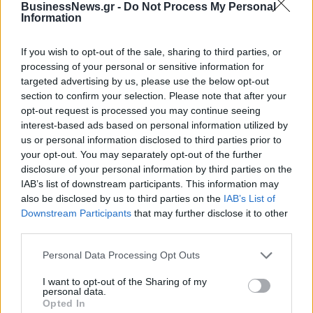
BusinessNews.gr -
Do Not Process My Personal
ψαράδες ο αλιευτικός τουρισμός
Information
09/08/2026 - 12:08
ΤΟΥΡΙΣΜΟΣ
If you wish to opt-out of the sale, sharing to third parties, or
Τ. Θεοδωρικάκος: Η ενίσχυση της βιομηχανίας
processing of your personal or sensitive information for
διασφαλίζει την ανάπτυξη, την ασφάλεια και
targeted advertising by us, please use the below opt-out
καλύτερους μισθούς
section to confirm your selection. Please note that after your
09/08/2026 - 11:43
ΠΟΛΙΤΙΚΗ
opt-out request is processed you may continue seeing
interest-based ads based on personal information utilized by
Υπ. Μεταφορών: Οριστική λύση στο ζήτημα των
us or personal information disclosed to third parties prior to
ΟΛΕΣ ΟΙ ΕΙΔΗΣΕΙΣ
πινακίδων κυκλοφορίας - Τέλος στις χρονοβόρες
your opt-out. You may separately opt-out of the further
διαδικασίες
disclosure of your personal information by third parties on the
IAB’s list of downstream participants. This information may
09/08/2026 - 11:18
ΕΛΛΑΔΑ
also be disclosed by us to third parties on the
IAB’s List of
Downstream Participants
that may further disclose it to other
third parties.
Personal Data Processing Opt Outs
I want to opt-out of the Sharing of my
ΔΗΜΟΦΙΛΗ
personal data.
Opted In