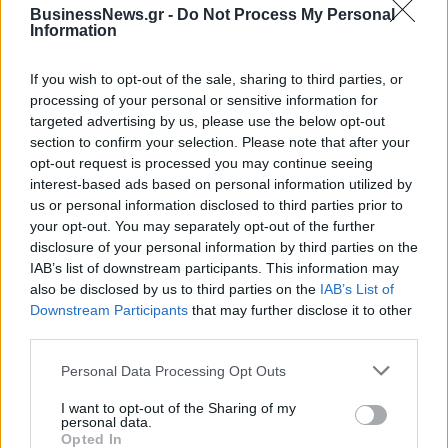
BusinessNews.gr -
Do Not Process My Personal
05/08/2026 - 17:39
ΕΠΙΧΕΙΡΗΣΕΙΣ
Information
ΗΠΑ: Επιβράδυνση των προσλήψεων στον ιδιωτικό
τομέα τον Ιούλιο - Δημιουργήθηκαν μόνο 44.000
If you wish to opt-out of the sale, sharing to third parties, or
θέσεις εργασίας
processing of your personal or sensitive information for
targeted advertising by us, please use the below opt-out
05/08/2026 - 17:16
ΚΟΣΜΟΣ
section to confirm your selection. Please note that after your
opt-out request is processed you may continue seeing
Τ. Θεοδωρικάκος: Στηρίζουμε με πράξεις την
interest-based ads based on personal information utilized by
έρευνα και την καινοτομία
us or personal information disclosed to third parties prior to
05/08/2026 - 16:51
ΠΟΛΙΤΙΚΗ
your opt-out. You may separately opt-out of the further
disclosure of your personal information by third parties on the
Ν. Χαρδαλιάς: Μηδενική ανοχή και σε νομικό
IAB’s list of downstream participants. This information may
επίπεδο για τους υπαίτιους της πυρκαγιάς στη
also be disclosed by us to third parties on the
IAB’s List of
Δυτική Αττική
Downstream Participants
that may further disclose it to other
05/08/2026 - 16:26
ΕΛΛΑΔΑ
third parties.
ΕΕ: Διοχετεύει 1,4 δισ. ευρώ στην Ουκρανία από
Personal Data Processing Opt Outs
παγωμένα ρωσικά κεφάλαια
I want to opt-out of the Sharing of my
05/08/2026 - 16:03
ΚΟΣΜΟΣ
personal data.
Opted In