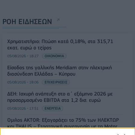
ΡΟΗ ΕΙΔΗΣΕΩΝ
Χρηματιστήριο: Πτώση κατά 0,18%, στα 315,71
εκατ. ευρώ ο τζίρος
05/08/2026 - 18:27
ΟΙΚΟΝΟΜΙΑ
Είσοδος της γαλλικής Meridiam στην ηλεκτρική
διασύνδεση Ελλάδας – Κύπρου
05/08/2026 - 18:06
ΕΠΙΧΕΙΡΗΣΕΙΣ
ΔΕΗ: Ισχυρή ανάπτυξη στο α΄ εξάμηνο 2026 με
προσαρμοσμένο EBITDA στα 1,2 δισ. ευρώ
05/08/2026 - 17:51
ΕΝΕΡΓΕΙΑ
Όμιλος AKTOR: Εξαγοράζει το 75% των ΗΛΕΚΤΩΡ
και THALIS – Στρατηγική συνεργασία με τη Motor
Oil