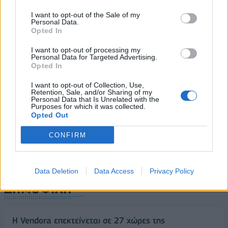
Χρηματιστήριο: Στις 2.623,62 μονάδες ο Γενικός
Δείκτης Τιμών, με πτώση 0,19%
I want to opt-out of the Sale of my
Personal Data.
05/08/2026 - 15:36
ΟΙΚΟΝΟΜΙΑ
Opted In
Συνάλλαγμα: Το ευρώ ενισχύεται κατά 0,20%, στα
I want to opt-out of processing my
1,1557 δολάρια
Personal Data for Targeted Advertising.
Opted In
05/08/2026 - 15:28
ΟΙΚΟΝΟΜΙΑ
ΟΛΕΣ ΟΙ ΕΙΔΗΣΕΙΣ
I want to opt-out of Collection, Use,
Retention, Sale, and/or Sharing of my
Personal Data that Is Unrelated with the
Purposes for which it was collected.
Opted Out
CONFIRM
Data Deletion
Data Access
Privacy Policy
ΔΗΜΟΦΙΛΗ
Η Vendora επεκτείνεται σε 27 χώρες της