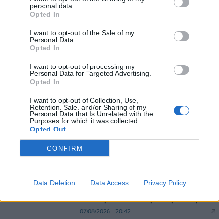
personal data.
Opted In
Χρηματιστήριο: Στις 2.618,95 μονάδες ο Γενικός
Δείκτης Τιμών, με άνοδο 0,40%
I want to opt-out of the Sale of my
Personal Data.
07/08/2026 - 13:07
ΟΙΚΟΝΟΜΙΑ
Opted In
Χρ. Δήμας: «Προχωρούν τα έργα σε όλο το μήκος
I want to opt-out of processing my
του ΒΟΑΚ»
Personal Data for Targeted Advertising.
Opted In
07/08/2026 - 09:50
ΠΟΛΙΤΙΚΗ
I want to opt-out of Collection, Use,
Retention, Sale, and/or Sharing of my
Personal Data that Is Unrelated with the
Purposes for which it was collected.
Opted Out
CONFIRM
DIRECTION BUSINESS NETWORK
Data Deletion
Data Access
Privacy Policy
allstarbasket.gr
Μασλαρινός: «Χάσαμε το μυαλό μας»
07/08/2026 - 20:42