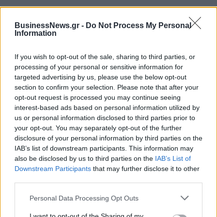
BusinessNews.gr -
Do Not Process My Personal
Information
If you wish to opt-out of the sale, sharing to third parties, or
processing of your personal or sensitive information for
ΔΗΜΟΦΙΛΗ
targeted advertising by us, please use the below opt-out
section to confirm your selection. Please note that after your
opt-out request is processed you may continue seeing
Έρευνα ΕΟΤ: Η Ελλάδα στις κορυφαίες επιλογές
interest-based ads based on personal information utilized by
των Ευρωπαίων ταξιδιωτών
us or personal information disclosed to third parties prior to
your opt-out. You may separately opt-out of the further
07/08/2026 - 10:56
ΤΟΥΡΙΣΜΟΣ
disclosure of your personal information by third parties on the
Ατρόμητος και Novibet συνεχίζουν μαζί:
IAB’s list of downstream participants. This information may
Ανανέωση της συνεργασίας τους μέχρι το 2028
also be disclosed by us to third parties on the
IAB’s List of
Downstream Participants
that may further disclose it to other
07/08/2026 - 11:50
ΑΘΛΗΤΙΣΜΟΣ
third parties.
Υψηλός κίνδυνος πυρκαγιάς σήμερα σε Αττική,
Personal Data Processing Opt Outs
Κρήτη, Πελοπόννησο, Εύβοια και νησιά του Αιγαίου
07/08/2026 - 08:30
ΕΛΛΑΔΑ
I want to opt-out of the Sharing of my