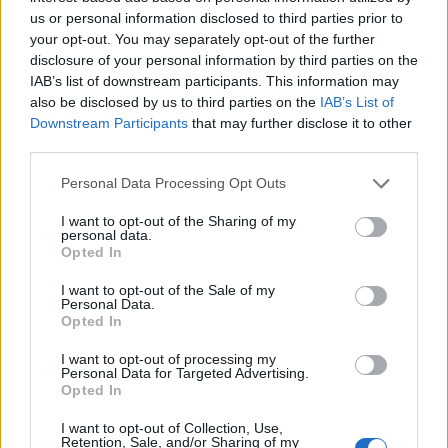
us or personal information disclosed to third parties prior to
Cenergy Holdings: Άνοδος 45% στα καθαρά κέρδη
your opt-out. You may separately opt-out of the further
του α΄ εξαμήνου, στα 138 εκατ. ευρώ
disclosure of your personal information by third parties on the
IAB’s list of downstream participants. This information may
05/08/2026 - 08:19
ΕΠΙΧΕΙΡΗΣΕΙΣ
also be disclosed by us to third parties on the
IAB’s List of
Παπουτσάνης: Καθαρά κέρδη 3,4 εκατ. ευρώ στο
Downstream Participants
that may further disclose it to other
α΄ εξάμηνο – Στα 40,7 εκατ. ευρώ ο τζίρος
third parties.
05/08/2026 - 08:01
ΕΠΙΧΕΙΡΗΣΕΙΣ
Personal Data Processing Opt Outs
Revolut: Νέος Chief Banking Officer ο Sid Jajodia
I want to opt-out of the Sharing of my
personal data.
04/08/2026 - 18:29
ΠΡΟΣΩΠΑ
Opted In
Ford και Dacia σταματούν την παραγωγή στη
I want to opt-out of the Sale of my
Ρουμανία έως τις 19 Αυγούστου λόγω της
Personal Data.
ενεργειακής κρίσης
Opted In
04/08/2026 - 18:02
ΕΠΙΧΕΙΡΗΣΕΙΣ
I want to opt-out of processing my
Personal Data for Targeted Advertising.
ΜΕΤΕΟ: Το 42% των δασών της Αττικής κάηκε τα
Opted In
τελευταία δέκα χρόνια
I want to opt-out of Collection, Use,
04/08/2026 - 17:42
ΕΛΛΑΔΑ
Retention, Sale, and/or Sharing of my