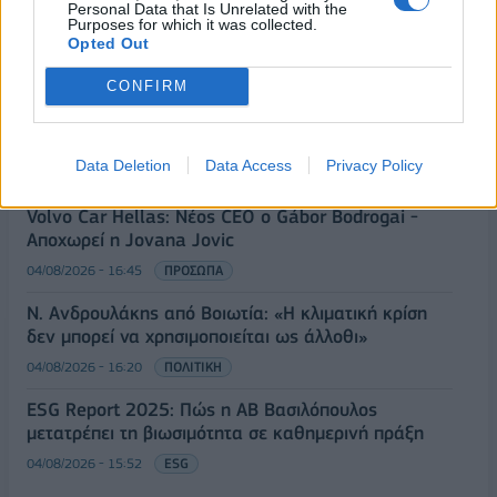
Personal Data that Is Unrelated with the
Η DOTSOFT ανανεώνει τη συνεργασία της με το
Purposes for which it was collected.
Opted Out
International IDEA για ακόμη τρία χρόνια
04/08/2026 - 17:24
ΕΠΙΧΕΙΡΗΣΕΙΣ
CONFIRM
Στους 75 αυξήθηκε ο αριθμός των νεκρών στην
κρίση της Θέουτα, λέει η Ισπανία
Data Deletion
Data Access
Privacy Policy
04/08/2026 - 17:06
ΚΟΣΜΟΣ
Volvo Car Hellas: Νέος CEO ο Gábor Bodrogai -
Αποχωρεί η Jovana Jovic
04/08/2026 - 16:45
ΠΡΟΣΩΠΑ
Ν. Ανδρουλάκης από Βοιωτία: «Η κλιματική κρίση
δεν μπορεί να χρησιμοποιείται ως άλλοθι»
04/08/2026 - 16:20
ΠΟΛΙΤΙΚΗ
ESG Report 2025: Πώς η ΑΒ Βασιλόπουλος
μετατρέπει τη βιωσιμότητα σε καθημερινή πράξη
04/08/2026 - 15:52
ESG