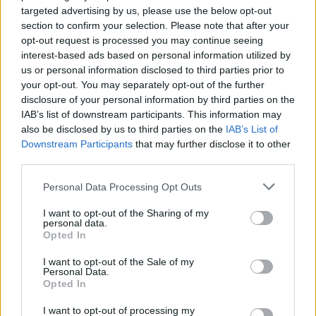
targeted advertising by us, please use the below opt-out
section to confirm your selection. Please note that after your
opt-out request is processed you may continue seeing
interest-based ads based on personal information utilized by
us or personal information disclosed to third parties prior to
ΡΟΗ ΕΙΔΗΣΕΩΝ
your opt-out. You may separately opt-out of the further
disclosure of your personal information by third parties on the
IAB’s list of downstream participants. This information may
Στρατηγική επένδυση του EFA GROUP στη Fractal
also be disclosed by us to third parties on the
IAB’s List of
για την ανάπτυξη προηγμένων αμυντικών
Downstream Participants
that may further disclose it to other
τεχνολογιών
third parties.
07/08/2026 - 16:11
ΕΠΙΧΕΙΡΗΣΕΙΣ
Personal Data Processing Opt Outs
Συνάλλαγμα: Το ευρώ ενισχύεται 0,08%, στα
I want to opt-out of the Sharing of my
1,1534 δολάρια
personal data.
Opted In
07/08/2026 - 15:45
ΟΙΚΟΝΟΜΙΑ
Χρηματιστήριο: Στις 2.623,19 μονάδες ο Γενικός
I want to opt-out of the Sale of my
Personal Data.
Δείκτης Τιμών, με άνοδο 0,57%
Opted In
07/08/2026 - 15:21
ΟΙΚΟΝΟΜΙΑ
I want to opt-out of processing my