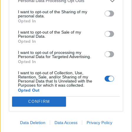
Personal Data Processing Opt Outs
I want to opt-out of the Sharing of my
personal data.
Opted In
I want to opt-out of the Sale of my
ΔΗΜΟΦΙΛΗ
Personal Data.
Opted In
Αλ. Τσίπρας: Στις 2 Σεπτεμβρίου η παρουσίαση του
I want to opt-out of processing my
Personal Data for Targeted Advertising.
οικονομικού προγράμματος της ΕΛ.Α.Σ. στη
Opted In
Θεσσαλονίκη
I want to opt-out of Collection, Use,
09/08/2026 - 10:03
ΠΟΛΙΤΙΚΗ
Retention, Sale, and/or Sharing of my
Personal Data that Is Unrelated with the
Ισπανία – Ιταλία: Κλιμακώνεται η αντιπαράθεση
Purposes for which it was collected.
για το μεταναστευτικό με αμοιβαίους συνοριακούς
Opted Out
ελέγχους
CONFIRM
09/08/2026 - 10:29
ΚΟΣΜΟΣ
Στα 15 δισ. ευρώ ο στόχος για νέα δάνεια το 2026
- Η «ακτινογραφία» της κερδοφορίας των
Data Deletion
Data Access
Privacy Policy
τραπεζών το α΄ εξάμηνο