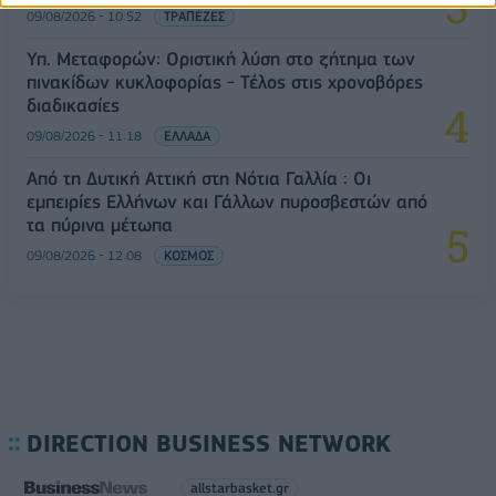
09/08/2026 - 10:52
ΤΡΑΠΕΖΕΣ
Υπ. Μεταφορών: Οριστική λύση στο ζήτημα των
πινακίδων κυκλοφορίας - Τέλος στις χρονοβόρες
διαδικασίες
09/08/2026 - 11:18
ΕΛΛΑΔΑ
Από τη Δυτική Αττική στη Νότια Γαλλία : Οι
εμπειρίες Ελλήνων και Γάλλων πυροσβεστών από
τα πύρινα μέτωπα
09/08/2026 - 12:08
ΚΟΣΜΟΣ
DIRECTION BUSINESS NETWORK
allstarbasket.gr