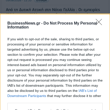
09/08/2026 - 12:33
ΕΛΛΑΔΑ
Από τη Δυτική Αττική στη Νότια Γαλλία : Οι εμπειρίες
Ελλήνων και Γάλλων πυροσβεστών από τα πύρινα
μέτωπα
BusinessNews.gr -
Do Not Process My Personal
09/08/2026 - 12:08
ΚΟΣΜΟΣ
Information
Δεύτερη πηγή εισοδήματος για τους επαγγελματίες
If you wish to opt-out of the sale, sharing to third parties, or
ψαράδες ο αλιευτικός τουρισμός
processing of your personal or sensitive information for
09/08/2026 - 12:08
ΤΟΥΡΙΣΜΟΣ
targeted advertising by us, please use the below opt-out
section to confirm your selection. Please note that after your
Τ. Θεοδωρικάκος: Η ενίσχυση της βιομηχανίας
opt-out request is processed you may continue seeing
διασφαλίζει την ανάπτυξη, την ασφάλεια και
interest-based ads based on personal information utilized by
καλύτερους μισθούς
us or personal information disclosed to third parties prior to
09/08/2026 - 11:43
ΠΟΛΙΤΙΚΗ
your opt-out. You may separately opt-out of the further
disclosure of your personal information by third parties on the
Υπ. Μεταφορών: Οριστική λύση στο ζήτημα των
IAB’s list of downstream participants. This information may
ΟΛΕΣ ΟΙ ΕΙΔΗΣΕΙΣ
πινακίδων κυκλοφορίας - Τέλος στις χρονοβόρες
also be disclosed by us to third parties on the
IAB’s List of
διαδικασίες
Downstream Participants
that may further disclose it to other
third parties.
09/08/2026 - 11:18
ΕΛΛΑΔΑ