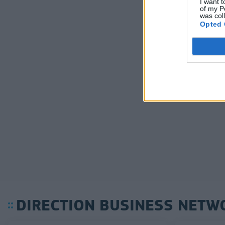
I want t
of my P
was col
Opted 
DIRECTION BUSINESS NETW