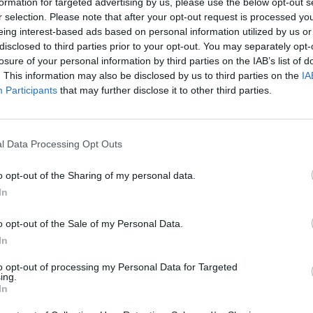
formation for targeted advertising by us, please use the below opt-out s
r selection. Please note that after your opt-out request is processed y
15/02/2017 - 02:00
eing interest-based ads based on personal information utilized by us or
disclosed to third parties prior to your opt-out. You may separately opt-
losure of your personal information by third parties on the IAB’s list of
1
2
3
Επόμενο
Τέλος
. This information may also be disclosed by us to third parties on the
IA
Participants
that may further disclose it to other third parties.
ίδα 2 από 3
l Data Processing Opt Outs
o opt-out of the Sharing of my personal data.
In
o opt-out of the Sale of my Personal Data.
In
to opt-out of processing my Personal Data for Targeted
ing.
In