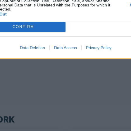
o opt-out of Collection, Use, Retention, Sale, and/or Sharing
ersonal Data that Is Unrelated with the Purposes for which it
lected.
Out
CONFIRM
Data Deletion
Data Access
Privacy Policy
ORK