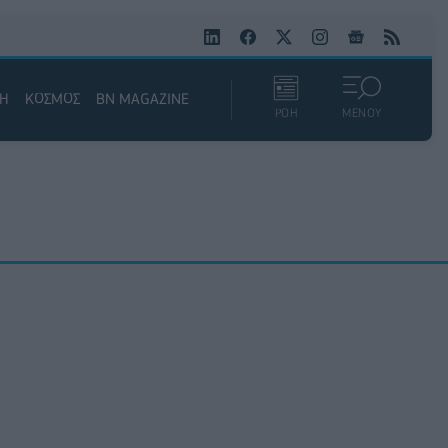
ΚΗ
ΚΟΣΜΟΣ
BN MAGAZINE
ΡΟΗ
ΜΕΝΟΥ