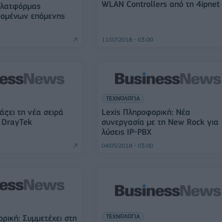
WLAN Controllers από τη 4ipnet
πλατφόρμας
δομένων επόμενης
11/07/2018 - 03:00
ΤΕΧΝΟΛΟΓΙΑ
άζει τη νέα σειρά
Lexis Πληροφορική: Νέα
 DrayTek
συνεργασία με τη New Rock για
λύσεις IP-PBX
04/05/2018 - 03:00
ΤΕΧΝΟΛΟΓΙΑ
ρική: Συμμετέχει στη