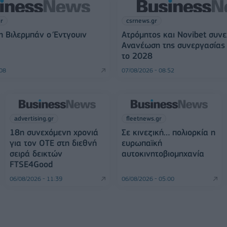
gr
csrnews.gr
τη Βιλερμπάν ο Έντγουιν
Ατρόμητος και Novibet συνε
Ανανέωση της συνεργασίας 
το 2028
:08
07/08/2026 - 08:52
advertising.gr
fleetnews.gr
18η συνεχόμενη χρονιά
Σε κινεζική… πολιορκία η
για τον ΟΤΕ στη διεθνή
ευρωπαϊκή
σειρά δεικτών
αυτοκινητοβιομηχανία
FTSE4Good
06/08/2026 - 11:39
06/08/2026 - 05:00