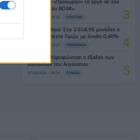
Χρ. Δήμας: «Προχωρούν τα έργα σε όλο
το μήκος του ΒΟΑΚ»
07/08/2026 - 09:50
ΠΟΛΙΤΙΚΗ
Χρηματιστήριο: Στις 2.618,95 μονάδες ο
Γενικός Δείκτης Τιμών, με άνοδο 0,40%
07/08/2026 - 13:07
ΟΙΚΟΝΟΜΙΑ
Πειραιάς: Κορυφώνεται η έξοδος των
αδειούχων του Αυγούστου
07/08/2026 - 08:54
ΕΛΛΑΔΑ