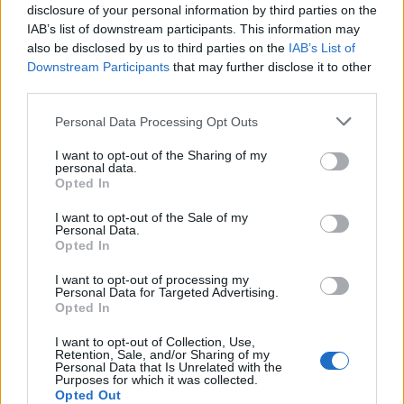
disclosure of your personal information by third parties on the
IAB’s list of downstream participants. This information may
ΔΗΜΟΦΙΛΗ
also be disclosed by us to third parties on the
IAB’s List of
Downstream Participants
that may further disclose it to other
third parties.
Β.Σ. Καρούλιας: Τζίρος 98,7 εκατ. ευρώ και
Personal Data Processing Opt Outs
αύξηση κερδών 57% - Τα νέα στοιχήματα σε low
& non alcohol
I want to opt-out of the Sharing of my
personal data.
06/08/2026 - 11:48
ΕΠΙΧΕΙΡΗΣΕΙΣ
Opted In
Metlen: Ρεκόρ EBITDA στο α' εξάμηνο, στα 550
I want to opt-out of the Sale of my
εκατ. ευρώ – Καθαρά κέρδη 313 εκατ. ευρώ
Personal Data.
Opted In
06/08/2026 - 09:12
ΕΠΙΧΕΙΡΗΣΕΙΣ
I want to opt-out of processing my
Ρωσία: Η Μόσχα δηλώνει ότι κατέρριψε 605
Personal Data for Targeted Advertising.
ουκρανικά drones τη νύχτα - Ελαφρές ζημιές σε
Opted In
αποθήκη της Wildberries
I want to opt-out of Collection, Use,
06/08/2026 - 10:30
ΚΟΣΜΟΣ
Retention, Sale, and/or Sharing of my
Personal Data that Is Unrelated with the
Purposes for which it was collected.
Ο Demis Hassabis αναλαμβάνει Πρόεδρος της
Opted Out
Google DeepMind και Chief Scientist της Alphabet