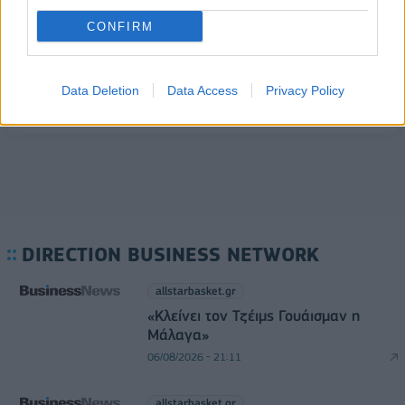
06/08/2026 - 09:32
ΠΡΟΣΩΠΑ
CONFIRM
HELLENiQ ENERGY: Κέρδη 393 εκατ. ευρώ στο α'
εξάμηνο – Στα 734 εκατ. ευρώ τα EBITDA
Data Deletion
Data Access
Privacy Policy
06/08/2026 - 08:05
ΕΠΙΧΕΙΡΗΣΕΙΣ
DIRECTION BUSINESS NETWORK
allstarbasket.gr
«Κλείνει τον Τζέιμς Γουάισμαν η
Μάλαγα»
06/08/2026 - 21:11
allstarbasket.gr