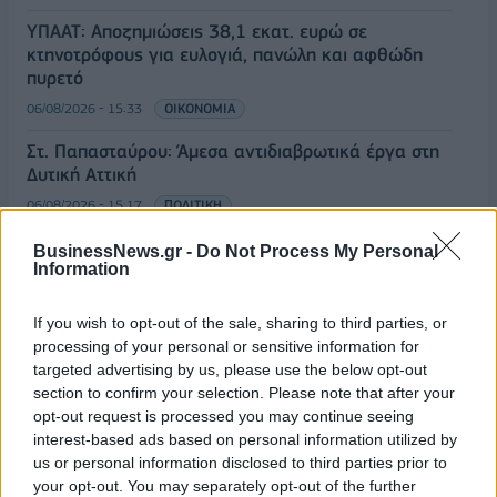
ΥΠΑΑΤ: Αποζημιώσεις 38,1 εκατ. ευρώ σε
κτηνοτρόφους για ευλογιά, πανώλη και αφθώδη
πυρετό
06/08/2026 - 15:33
ΟΙΚΟΝΟΜΙΑ
Στ. Παπασταύρου: Άμεσα αντιδιαβρωτικά έργα στη
Δυτική Αττική
06/08/2026 - 15:17
ΠΟΛΙΤΙΚΗ
Συνάλλαγμα: Το ευρώ υποχωρεί κατά 0,11%, στα
BusinessNews.gr -
Do Not Process My Personal
1,1541 δολάρια
Information
06/08/2026 - 14:59
ΟΙΚΟΝΟΜΙΑ
If you wish to opt-out of the sale, sharing to third parties, or
ΟΛΕΣ ΟΙ ΕΙΔΗΣΕΙΣ
processing of your personal or sensitive information for
targeted advertising by us, please use the below opt-out
section to confirm your selection. Please note that after your
opt-out request is processed you may continue seeing
interest-based ads based on personal information utilized by
us or personal information disclosed to third parties prior to
your opt-out. You may separately opt-out of the further