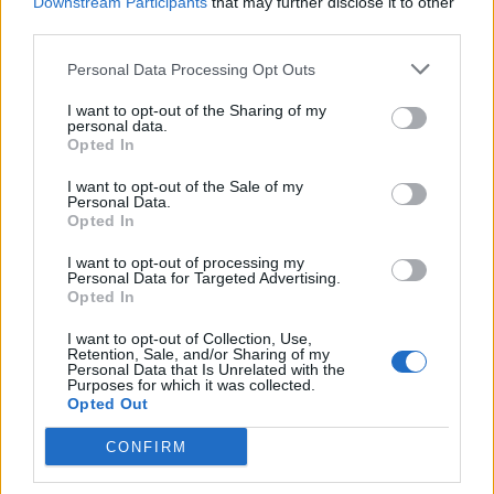
Downstream Participants
that may further disclose it to other
Σαουδική Αραβία, Τουρκία και Πακιστάν
third parties.
υπογράφουν κοινή αμυντική συμφωνία
07/08/2026 - 13:47
ΚΟΣΜΟΣ
Personal Data Processing Opt Outs
Αναστολή λειτουργίας του αιολικού πάρκου στη
I want to opt-out of the Sharing of my
personal data.
Βοιωτία- Προφυλακίστηκαν οι τρεις
Opted In
κατηγορούμενοι
07/08/2026 - 13:23
ΕΛΛΑΔΑ
I want to opt-out of the Sale of my
Personal Data.
Opted In
Χρηματιστήριο: Στις 2.618,95 μονάδες ο Γενικός
Δείκτης Τιμών, με άνοδο 0,40%
I want to opt-out of processing my
Personal Data for Targeted Advertising.
07/08/2026 - 13:07
ΟΙΚΟΝΟΜΙΑ
Opted In
ΕΛΣΤΑΤ: Στο 3,4% υποχώρησε ο πληθωρισμός τον
I want to opt-out of Collection, Use,
Ιούλιο
Retention, Sale, and/or Sharing of my
Personal Data that Is Unrelated with the
07/08/2026 - 12:46
ΟΙΚΟΝΟΜΙΑ
Purposes for which it was collected.
Opted Out
Εμπρησμός της Marfin: Προθεσμία έλαβε για την
απολογία της η 46χρονη κατηγορούμενη
CONFIRM
07/08/2026 - 12:27
ΕΛΛΑΔΑ