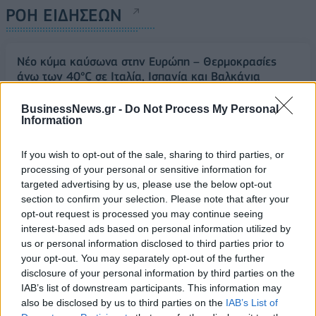
ΡΟΗ ΕΙΔΗΣΕΩΝ
Νέο κύμα καύσωνα στην Ευρώπη – Θερμοκρασίες
άνω των 40°C σε Ιταλία, Ισπανία και Βαλκάνια
07/08/2026 - 14:58
ΚΟΣΜΟΣ
BusinessNews.gr -
Do Not Process My Personal
Information
Fourlis: Συμφωνία για την πώληση συμμετοχής στο
Sofia South Ring Mall έναντι 49,35 εκατ. ευρώ
If you wish to opt-out of the sale, sharing to third parties, or
07/08/2026 - 14:39
ΕΠΙΧΕΙΡΗΣΕΙΣ
processing of your personal or sensitive information for
ΥΠΠΟ: Επιχορηγήσεις 1.106.000 ευρώ για την
targeted advertising by us, please use the below opt-out
ενίσχυση των Πολυθεματικών Φεστιβάλ σε όλη την
section to confirm your selection. Please note that after your
Ελλάδα
opt-out request is processed you may continue seeing
interest-based ads based on personal information utilized by
07/08/2026 - 14:34
ΟΙΚΟΝΟΜΙΑ
us or personal information disclosed to third parties prior to
your opt-out. You may separately opt-out of the further
Άρειος Πάγος- Ε. Μπακέλας: Δεν ανασύρεται από το
disclosure of your personal information by third parties on the
αρχείο η υπόθεση των υποκλοπών
IAB’s list of downstream participants. This information may
07/08/2026 - 14:11
ΕΛΛΑΔΑ
also be disclosed by us to third parties on the
IAB’s List of