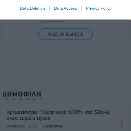
Η νέα σειρά foldables της Samsung διαθέσιμη στη
Data Deletion
Data Access
Privacy Policy
Vodafone
07/08/2026 - 11:57
ΤΕΧΝΟΛΟΓΙΑ
ΟΛΕΣ ΟΙ ΕΙΔΗΣΕΙΣ
ΔΗΜΟΦΙΛΗ
Χρηματιστήριο: Πτώση κατά 0,59%, στα 320,42
εκατ. ευρώ ο τζίρος
06/08/2026 - 18:10
ΟΙΚΟΝΟΜΙΑ