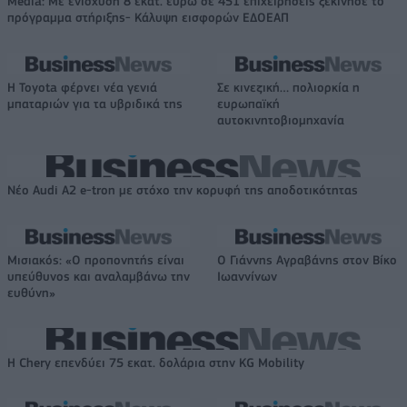
Media: Με ενίσχυση 8 εκατ. ευρώ σε 451 επιχειρήσεις ξεκίνησε το
πρόγραμμα στήριξης- Κάλυψη εισφορών ΕΔΟΕΑΠ
Η Toyota φέρνει νέα γενιά
Σε κινεζική… πολιορκία η
μπαταριών για τα υβριδικά της
ευρωπαϊκή
αυτοκινητοβιομηχανία
Νέο Audi A2 e-tron με στόχο την κορυφή της αποδοτικότητας
Μισιακός: «Ο προπονητής είναι
Ο Γιάννης Αγραβάνης στον Βίκο
υπεύθυνος και αναλαμβάνω την
Ιωαννίνων
ευθύνη»
Η Chery επενδύει 75 εκατ. δολάρια στην KG Mobility