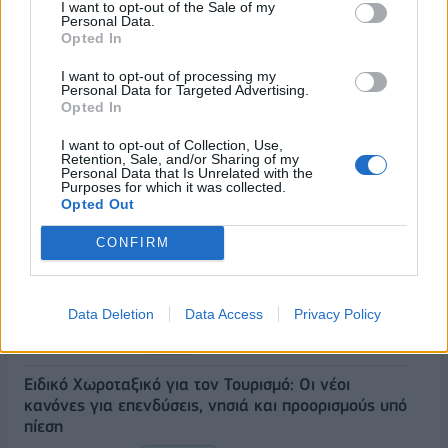
I want to opt-out of the Sale of my
Personal Data.
Opted In
I want to opt-out of processing my
Personal Data for Targeted Advertising.
ΡΟΗ ΕΙΔΗΣΕΩΝ
Opted In
I want to opt-out of Collection, Use,
Retention, Sale, and/or Sharing of my
Κορυφώνεται η έξοδος του Αυγούστου – Πάνω από
Personal Data that Is Unrelated with the
Purposes for which it was collected.
56.000 επιβάτες αναχωρούν σήμερα από τα
Opted Out
λιμάνια της Αττικής
08/08/2026 - 14:30
ΕΛΛΑΔΑ
CONFIRM
Δυτική Αττική: Η επόμενη ημέρα μετά τις πυρκαγιές
– Τα έργα Antinero και η «μάχη» πριν από τις
Data Deletion
Data Access
Privacy Policy
βροχές
08/08/2026 - 14:08
ΕΛΛΑΔΑ
Ειδικό Χωροταξικό για τον Τουρισμό: Οι νέοι
κανόνες για επενδύσεις, νησιά και προορισμούς υπό
πίεση