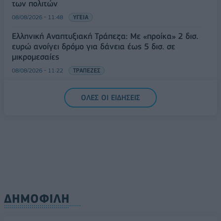
των πολιτών
08/08/2026 - 11:48
ΥΓΕΙΑ
Ελληνική Αναπτυξιακή Τράπεζα: Με «προίκα» 2 δισ.
ευρώ ανοίγει δρόμο για δάνεια έως 5 δισ. σε
μικρομεσαίες
08/08/2026 - 11:22
ΤΡΑΠΕΖΕΣ
5G παντού, 6G στον ορίζοντα: Πού βρίσκεται η
ΟΛΕΣ ΟΙ ΕΙΔΗΣΕΙΣ
Ελλάδα στη μεγάλη τεχνολογική μετάβαση
08/08/2026 - 10:54
ΤΕΧΝΟΛΟΓΙΑ
ΔΗΜΟΦΙΛΗ