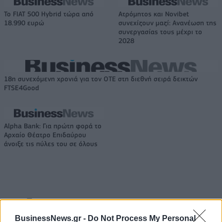
Το FIAT 500 Hybrid τώρα από
Ατρόμητος και Novibet
18.990 ευρώ
συνεχίζουν μαζί: Ανανέωση της
συνεργασίας τους μέχρι το
2028
18η συνεχόμενη χρονιά για τον ΟΤΕ στη διεθνή σειρά δεικτών
FTSE4Good
Alpha Bank: Για πρώτη φορά το
Αρχαίο Θέατρο Επιδαύρου
άνοιξε τις πύλες του σε όλους
ΠΕΡΙΣΣΌΤΕΡΑ ΣΕ ΑΥΤΉ ΤΗΝ ΚΑΤΗΓΟΡΊΑ
BusinessNews.gr -
Do Not Process My Personal