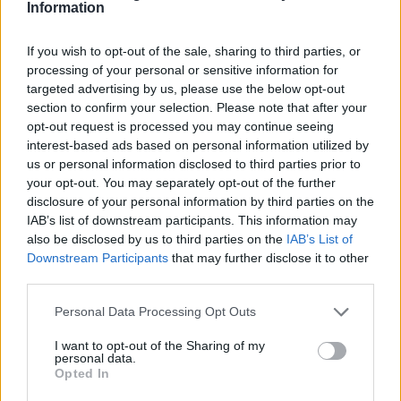
Information
If you wish to opt-out of the sale, sharing to third parties, or
processing of your personal or sensitive information for
targeted advertising by us, please use the below opt-out
section to confirm your selection. Please note that after your
opt-out request is processed you may continue seeing
Πρότυπα και Ωνάσεια
Φοιτητικές εκλογές: Για
interest-based ads based on personal information utilized by
Σχολεία: Αναρτήθηκαν τα
άλλη μία χρονιά χωρίς
us or personal information disclosed to third parties prior to
αποτελέσματα - πώς
ενιαία αποτελέσματα - Τι
your opt-out. You may separately opt-out of the further
ενημερώνονται οι
ανακοίνωσαν οι
disclosure of your personal information by third parties on the
υποψήφιοι
παρατάξεις
IAB’s list of downstream participants. This information may
13/05/2026 - 22:29
14/05/2026 - 10:17
also be disclosed by us to third parties on the
IAB’s List of
Downstream Participants
that may further disclose it to other
third parties.
Personal Data Processing Opt Outs
I want to opt-out of the Sharing of my
personal data.
Opted In