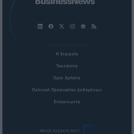
Η Εταιρεία
Ταυτότητα
Όροι Χρήσης
Πολιτική Προστασίας Δεδομένων
Επικοινωνία
ΜΕΛΟΣ #232470 Μ.Η.Τ.