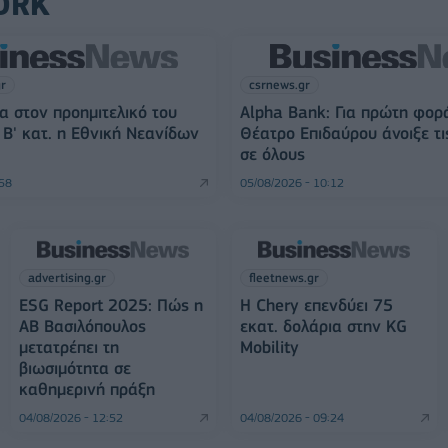
ORK
gr
csrnews.gr
α στον προημιτελικό του
Alpha Bank: Για πρώτη φορ
Β' κατ. η Εθνική Νεανίδων
Θέατρο Επιδαύρου άνοιξε τι
σε όλους
:58
05/08/2026 - 10:12
advertising.gr
fleetnews.gr
ESG Report 2025: Πώς η
Η Chery επενδύει 75
ΑΒ Βασιλόπουλος
εκατ. δολάρια στην KG
μετατρέπει τη
Mobility
βιωσιμότητα σε
καθημερινή πράξη
04/08/2026 - 12:52
04/08/2026 - 09:24