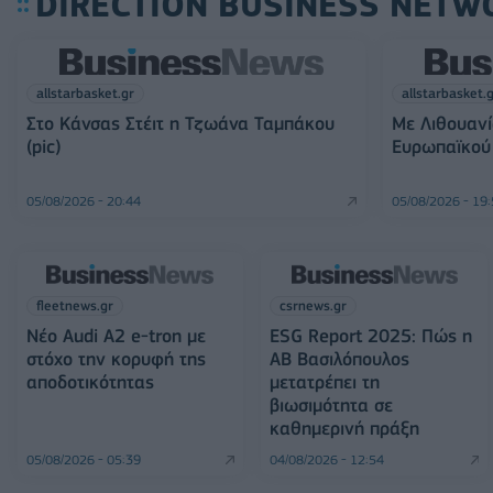
DIRECTION BUSINESS NETW
allstarbasket.gr
allstarbasket.
Στο Κάνσας Στέιτ η Τζωάνα Ταμπάκου
Με Λιθουανί
(pic)
Ευρωπαϊκού 
05/08/2026 - 20:44
05/08/2026 - 19
fleetnews.gr
csrnews.gr
Νέο Audi A2 e-tron με
ESG Report 2025: Πώς η
στόχο την κορυφή της
ΑΒ Βασιλόπουλος
αποδοτικότητας
μετατρέπει τη
βιωσιμότητα σε
καθημερινή πράξη
05/08/2026 - 05:39
04/08/2026 - 12:54