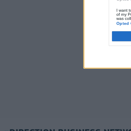
I want t
of my P
was col
Opted 