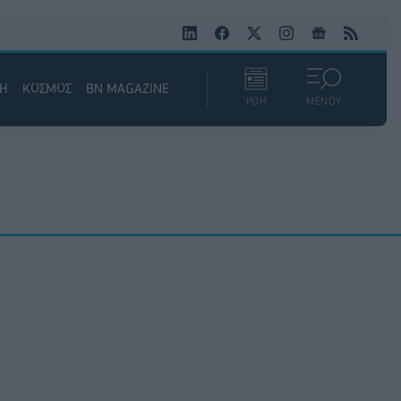
ΚΗ
ΚΟΣΜΟΣ
BN MAGAZINE
ΡΟΗ
ΜΕΝΟΥ