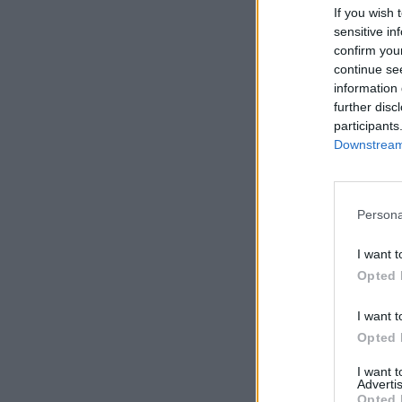
If you wish 
sensitive in
confirm you
continue se
information 
further disc
participants
Downstream 
Persona
I want t
Opted 
I want t
Opted 
I want 
Advertis
Opted 