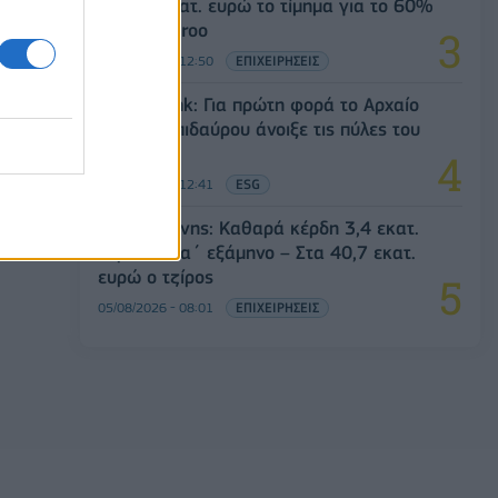
Στα 10 εκατ. ευρώ το τίμημα για το 60%
του Jackaroo
05/08/2026 - 12:50
ΕΠΙΧΕΙΡΗΣΕΙΣ
Alpha Bank: Για πρώτη φορά το Αρχαίο
Θέατρο Επιδαύρου άνοιξε τις πύλες του
σε όλους
05/08/2026 - 12:41
ESG
Παπουτσάνης: Καθαρά κέρδη 3,4 εκατ.
ευρώ στο α΄ εξάμηνο – Στα 40,7 εκατ.
ευρώ ο τζίρος
05/08/2026 - 08:01
ΕΠΙΧΕΙΡΗΣΕΙΣ