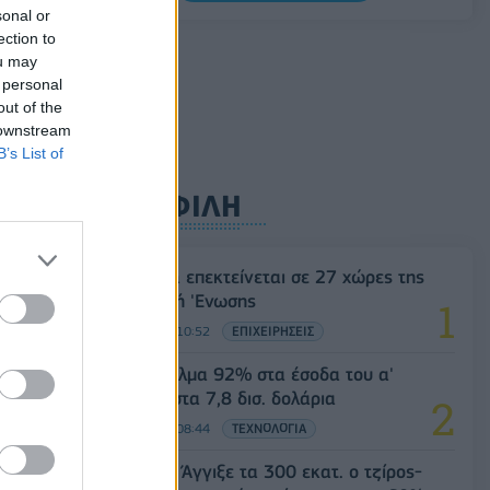
0,20%, στα 1,1557 δολάρια
sonal or
ection to
05/08/2026 - 15:28
ΟΙΚΟΝΟΜΙΑ
ou may
 personal
out of the
 downstream
B’s List of
ΔΗΜΟΦΙΛΗ
Η Vendora επεκτείνεται σε 27 χώρες της
Ευρωπαϊκή 'Ενωσης
05/08/2026 - 10:52
ΕΠΙΧΕΙΡΗΣΕΙΣ
SpaceX: Άλμα 92% στα έσοδα του α'
τριμήνου στα 7,8 δισ. δολάρια
05/08/2026 - 08:44
ΤΕΧΝΟΛΟΓΙΑ
Evergood: Άγγιξε τα 300 εκατ. ο τζίρος-