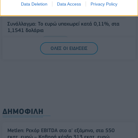
Δυτική Αττική
Data Deletion
Data Access
Privacy Policy
06/08/2026 - 15:17
ΠΟΛΙΤΙΚΗ
Συνάλλαγμα: Το ευρώ υποχωρεί κατά 0,11%, στα
1,1541 δολάρια
06/08/2026 - 14:59
ΟΙΚΟΝΟΜΙΑ
ΟΛΕΣ ΟΙ ΕΙΔΗΣΕΙΣ
ΔΗΜΟΦΙΛΗ
Metlen: Ρεκόρ EBITDA στο α' εξάμηνο, στα 550
εκατ. ευρώ – Καθαρά κέρδη 313 εκατ. ευρώ