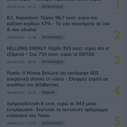
06/08/2026 - 09:12
ΕΠΙΧΕΙΡΗΣΕΙΣ
Β.Σ. Καρούλιας: Τζίρος 98,7 εκατ. ευρώ και
αύξηση κερδών 57% - Τα νέα στοιχήματα σε low
& non alcohol
06/08/2026 - 11:48
ΕΠΙΧΕΙΡΗΣΕΙΣ
HELLENiQ ENERGY: Κέρδη 393 εκατ. ευρώ στο α'
εξάμηνο – Στα 734 εκατ. ευρώ τα EBITDA
06/08/2026 - 08:05
ΕΠΙΧΕΙΡΗΣΕΙΣ
Ρωσία: Η Μόσχα δηλώνει ότι κατέρριψε 605
ουκρανικά drones τη νύχτα - Ελαφρές ζημιές σε
αποθήκη της Wildberries
06/08/2026 - 10:30
ΚΟΣΜΟΣ
Χρηματοδότηση 8 εκατ. ευρώ σε 843 μέσα
ενημέρωσης- Ξεκίνησε το πενταετές πρόγραμμα
ενίσχυσης του Τύπου
06/08/2026 - 13:05
ΕΠΙΧΕΙΡΗΣΕΙΣ