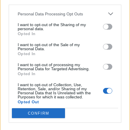
third parties.
06/08/2026 - 16:51
ΟΙΚΟΝΟΜΙΑ
Eurobank: Εξελίξεις και προοπτικές στις αγορές
Personal Data Processing Opt Outs
πετρελαίου και φυσικού αερίου στην Ευρώπη
I want to opt-out of the Sharing of my
06/08/2026 - 16:20
ΕΝΕΡΓΕΙΑ
personal data.
Opted In
Οι ελληνικές scale-ups επιχειρήσεις στρέφονται
στην ανάπτυξη - Μεγαλύτερη πρόκληση η
I want to opt-out of the Sale of my
Personal Data.
προσέλκυση πελατών
Opted In
06/08/2026 - 15:56
ΕΠΙΧΕΙΡΗΣΕΙΣ
I want to opt-out of processing my
Personal Data for Targeted Advertising.
Χρηματιστήριο: Στις 2.627,95 μονάδες ο Γενικός
Opted In
Δείκτης Τιμών, με άνοδο 0,15%
06/08/2026 - 15:46
I want to opt-out of Collection, Use,
ΟΙΚΟΝΟΜΙΑ
Retention, Sale, and/or Sharing of my
Personal Data that Is Unrelated with the
ΥΠΑΑΤ: Αποζημιώσεις 38,1 εκατ. ευρώ σε
Purposes for which it was collected.
κτηνοτρόφους για ευλογιά, πανώλη και αφθώδη
Opted Out
πυρετό
CONFIRM
06/08/2026 - 15:33
ΟΙΚΟΝΟΜΙΑ
Στ. Παπασταύρου: Άμεσα αντιδιαβρωτικά έργα στη