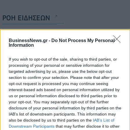
ΡΟΗ ΕΙΔΗΣΕΩΝ
Χρηματιστήριο: Πτώση κατά 0,59%, στα 320,42
BusinessNews.gr -
Do Not Process My Personal
εκατ. ευρώ ο τζίρος
Information
06/08/2026 - 18:10
ΟΙΚΟΝΟΜΙΑ
If you wish to opt-out of the sale, sharing to third parties, or
ΟΠΕΚΑ: Αύριο η δεύτερη πληρωμή των δικαιούχων
processing of your personal or sensitive information for
του Λογαριασμού Αγροτικής Εστίας
targeted advertising by us, please use the below opt-out
06/08/2026 - 17:40
ΟΙΚΟΝΟΜΙΑ
section to confirm your selection. Please note that after your
opt-out request is processed you may continue seeing
Κυβερνητική Επιτροπή Βιομηχανίας- Κ. Μητσοτάκης:
interest-based ads based on personal information utilized by
Στρατηγική προτεραιότητα η ενίσχυση της
us or personal information disclosed to third parties prior to
βιομηχανίας
your opt-out. You may separately opt-out of the further
06/08/2026 - 17:18
ΠΟΛΙΤΙΚΗ
disclosure of your personal information by third parties on the
IAB’s list of downstream participants. This information may
Από τις 28 Αυγούστου η ψηφιακή ενεργοποίηση της
also be disclosed by us to third parties on the
IAB’s List of
Κάρτας Αγρότη μέσω της ΕΑΕ 2026
Downstream Participants
that may further disclose it to other