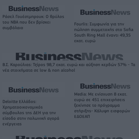
Ράσελ Γουέστμπρουκ: Ο θρύλος
του NBA που δεν βρίσκει
Fourlis: Συμφωνία για την
συμβόλαιο
πώληση συμμετοχής στο Sofia
South Ring Mall έναντι 49,35
εκατ. ευρώ
Β.Σ. Καρούλιας: Τζίρος 98,7 εκατ. ευρώ και αύξηση κερδών 57% - Τα
νέα στοιχήματα σε low & non alcohol
Media: Με ενίσχυση 8 εκατ.
ευρώ σε 451 επιχειρήσεις
Deloitte Ελλάδος:
ξεκίνησε το πρόγραμμα
Χρηματοοικονομικός
στήριξης- Κάλυψη εισφορών
σύμβουλος της ΔΕΗ για την
ΕΔΟΕΑΠ
είσοδο στην πολωνική αγορά
ενέργειας