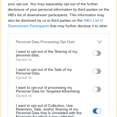
your opt-out. You may separately opt-out of the further
disclosure of your personal information by third parties on the
IAB’s list of downstream participants. This information may
also be disclosed by us to third parties on the
IAB’s List of
Χρηματοδότηση 8 εκατ. ευρώ
Metlen: Ρεκόρ EBITDA στο α'
σε 843 μέσα ενημέρωσης-
εξάμηνο, στα 550 εκατ. ευρώ –
Downstream Participants
that may further disclose it to other
Ξεκίνησε το πενταετές
Καθαρά κέρδη 313 εκατ. ευρώ
third parties.
πρόγραμμα ενίσχυσης του
Τύπου
Personal Data Processing Opt Outs
I want to opt-out of the Sharing of my
personal data.
Opted In
Η Chery επενδύει 75 εκατ. δολάρια στην KG Mobility
I want to opt-out of the Sale of my
Personal Data.
Opted In
Το FIAT 500 Hybrid τώρα από
Ατρόμητος και Novibet
18.990 ευρώ
συνεχίζουν μαζί: Ανανέωση της
I want to opt-out of processing my
συνεργασίας τους μέχρι το
Personal Data for Targeted Advertising.
2028
Opted In
I want to opt-out of Collection, Use,
Retention, Sale, and/or Sharing of my
Personal Data that Is Unrelated with the
18η συνεχόμενη χρονιά για τον ΟΤΕ στη διεθνή σειρά δεικτών
Purposes for which it was collected.