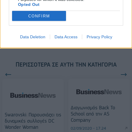
FTSE4Good
Opted Out
CONFIRM
Alpha Bank: Για πρώτη φορά το Αρχαίο Θέατρο Επιδαύρου άνοιξε τις
πύλες του σε όλους
Data Deletion
Data Access
Privacy Policy
ΠΕΡΙΣΣΌΤΕΡΑ ΣΕ ΑΥΤΉ ΤΗΝ ΚΑΤΗΓΟΡΊΑ
Διαγωνισμός Back To
School από την AS
Swarovski: Παρουσιάζει τις
Company
δυναμικές συλλογές DC
Wonder Woman
02/09/2020 - 17:24