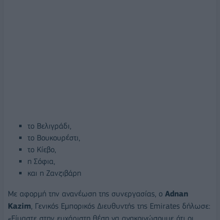
το Βελιγράδι,
το Βουκουρέστι,
το Κίεβο,
η Σόφια,
και η Ζανζιβάρη
Με αφορμή την ανανέωση της συνεργασίας, ο
Adnan
Kazim
, Γενικός Εμπορικός Διευθυντής της Emirates δήλωσε:
«Είμαστε στην ευχάριστη θέση να ανακοινώσουμε ότι οι