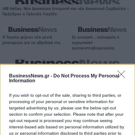
IAB Hellas: Νέα Διοικούσα Επιτροπή και νέο Διοικητικό Συμβούλιο -
Πρόεδρος ο Γαληνός Γιαγλής
Η Toyota φέρνει νέα γενιά
Σε κινεζική… πολιορκία η
μπαταριών για τα υβριδικά της
ευρωπαϊκή
αυτοκινητοβιομηχανία
Νέο Audi A2 e-tron με στόχο την κορυφή της αποδοτικότητας
BusinessNews.gr -
Do Not Process My Personal
Information
Ζαλγκίρις: Επίσημη η απόκτηση
Μοκόκα: «Θέλουμε να χτίσουμε
If you wish to opt-out of the sale, sharing to third parties, or
του Έβανς και ο δανεισμός του
κάτι μεγάλο με την ιδιοκτησία
processing of your personal or sensitive information for
στους Λόντον Λάιονς
και τη διοίκηση»
targeted advertising by us, please use the below opt-out
section to confirm your selection. Please note that after your
opt-out request is processed you may continue seeing
interest-based ads based on personal information utilized by
ΕΛΣΤΑΤ: Στο 3,4% υποχώρησε ο πληθωρισμός τον Ιούλιο
us or personal information disclosed to third parties prior to