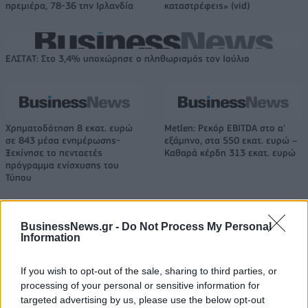
πρεμιέρα, 78-36 την Ιρλανδία
καταστρέφεις» (vid)
ΕΛΣΤΑΤ: Στο 3,4% υποχώρησε ο πληθωρισμός τον Ιούλιο
Χρηματοδότηση 8 εκατ. ευρώ
Metlen: Ρεκόρ EBITDA στο α'
σε 843 μέσα ενημέρωσης-
εξάμηνο, στα 550 εκατ. ευρώ –
Ξεκίνησε το πενταετές
Καθαρά κέρδη 313 εκατ. ευρώ
πρόγραμμα ενίσχυσης του
Τύπου
BusinessNews.gr -
Do Not Process My Personal
Η Chery επενδύει 75 εκατ. δολάρια στην KG Mobility
Information
If you wish to opt-out of the sale, sharing to third parties, or
Το FIAT 500 Hybrid τώρα από
Ατρόμητος και Novibet
processing of your personal or sensitive information for
18.990 ευρώ
συνεχίζουν μαζί: Ανανέωση της
targeted advertising by us, please use the below opt-out
συνεργασίας τους μέχρι το