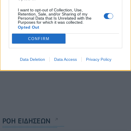
Η Δίρφυς επενδύει στον
I want to opt-out of Collection, Use,
τοπικό αθλητισμό για μια
Σε νέα φάση η συνεργασία
Retention, Sale, and/or Sharing of my
Personal Data that Is Unrelated with the
ακόμα σεζόν
INTERAMERICAN-Coral με
Purposes for which it was collected.
το Shell Smart Club
Opted Out
07/09/2020 - 14:04
07/09/2020 - 16:17
CONFIRM
Data Deletion
Data Access
Privacy Policy
ΡΟΗ ΕΙΔΗΣΕΩΝ