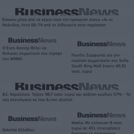
Έχασαν μέσα από τα χέρια τους την πρόκριση στους «4» οι
Νεάνιδες, ήττα 66-74 από τη Λιθουανία στην παράταση
Ο Ένες Καντέρ θέλει να
δηλώσει συμμετοχή στο ντραφτ
Fourlis: Συμφωνία για την
του WNBA!
πώληση συμμετοχής στο Sofia
South Ring Mall έναντι 49,35
εκατ. ευρώ
Β.Σ. Καρούλιας: Τζίρος 98,7 εκατ. ευρώ και αύξηση κερδών 57% - Τα
νέα στοιχήματα σε low & non alcohol
Media: Με ενίσχυση 8 εκατ.
ευρώ σε 451 επιχειρήσεις
Deloitte Ελλάδος:
ξεκίνησε το πρόγραμμα