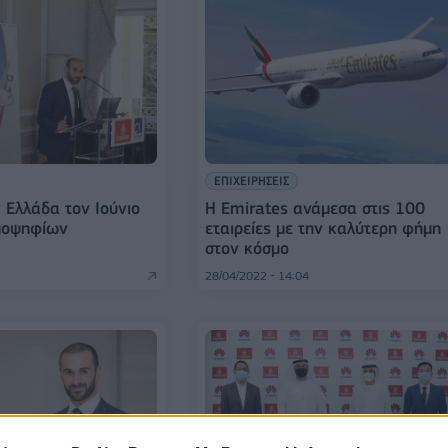
ΕΠΙΧΕΙΡΗΣΕΙΣ
 Ελλάδα τον Ιούνιο
Η Emirates ανάμεσα στις 100
ποψηφίων
εταιρείες με την καλύτερη φήμη
στον κόσμο
28/04/2022 - 14:04