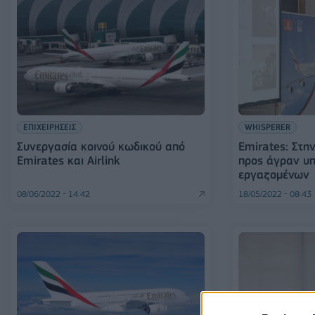
ΕΠΙΧΕΙΡΗΣΕΙΣ
WHISPERER
Συνεργασία κοινού κωδικού από
Emirates: Στην
Emirates και Airlink
προς άγραν υ
εργαζομένων
08/06/2022 - 14:42
18/05/2022 - 08:43