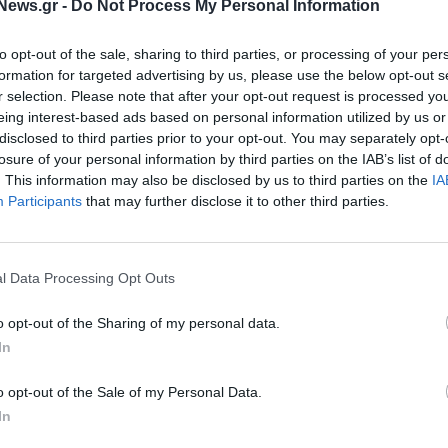
News.gr -
Do Not Process My Personal Information
to opt-out of the sale, sharing to third parties, or processing of your per
formation for targeted advertising by us, please use the below opt-out s
ΕΠΙΧΕΙΡΗΣΕΙΣ
r selection. Please note that after your opt-out request is processed y
ούνι: Η Emirates
Η Emirates και η Huawei
eing interest-based ads based on personal information utilized by us or
πενδύει στη
επεκτείνουν τη συνεργασία τους
disclosed to third parties prior to your opt-out. You may separately opt-
 την Ελλάδα
losure of your personal information by third parties on the IAB’s list of
20/05/2021 - 14:09
. This information may also be disclosed by us to third parties on the
IA
Participants
that may further disclose it to other third parties.
l Data Processing Opt Outs
ΕΠΙΧΕΙΡΗΣΕΙΣ
Δοκιμάζει το «ψηφιακό διαβατήρ
o opt-out of the Sharing of my personal data.
η Emirates
νεκκίνηση της
In
πευθείας πτήσης
ρκη από την 1η
o opt-out of the Sale of my Personal Data.
In
21/01/2021 - 13:42