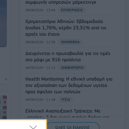
συμφωνία υπηρεσιών μάρκετινγκ
08/08/2026 - 13:44
ΕΠΙΧΕΙΡΗΣΕΙΣ
Χρηματιστήριο Αθηνών: Εβδομαδιαία
άνοδος 1,76%, κέρδη 23,31% από τις
αρχές του έτους
08/08/2026 - 12:36
ΟΙΚΟΝΟΜΙΑ
Διευρύνεται η πρωτοβουλία για τις τιμές
στο ράφι με 916 προϊόντα
08/08/2026 - 12:12
ΛΙΑΝΕΜΠΟΡΙΟ
Health Monitoring: Η εθνική υποδομή για
την αξιοποίηση των δεδομένων υγείας
προς όφελος των πολιτών
08/08/2026 - 11:48
ΥΓΕΙΑ
Ελληνική Αναπτυξιακή Τράπεζα: Με
«προίκα» 2 δισ. ευρώ ανοίγει δρόμο για
δάνεια έως 5 δισ. σε μικρομεσαίες
ΟΛΕΣ ΟΙ ΕΙΔΗΣΕΙΣ