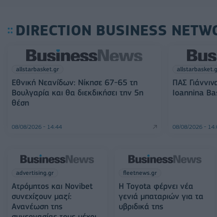
DIRECTION BUSINESS NETW
allstarbasket.gr
allstarbasket.
Εθνική Νεανίδων: Νίκησε 67-65 τη
ΠΑΣ Γιάννιν
Βουλγαρία και θα διεκδικήσει την 5η
Ioannina Ba
θέση
08/08/2026 - 14:44
08/08/2026 - 14
advertising.gr
fleetnews.gr
Ατρόμητος και Novibet
Η Toyota φέρνει νέα
συνεχίζουν μαζί:
γενιά μπαταριών για τα
Ανανέωση της
υβριδικά της
συνεργασίας τους μέχρι