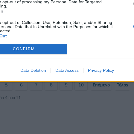
to opt-out of processing my Personal Data for Targeted
ing.
In
o opt-out of Collection, Use, Retention, Sale, and/or Sharing
ersonal Data that Is Unrelated with the Purposes for which it
ΕΠΙΧΕΙΡΗΣΕΙΣ
lected.
Out
Η Emirates πρώτη στη παγκόσμι
κατάταξη για ασφαλή ταξίδια
σχύει το στόλο της με
CONFIRM
 τριών νέων
 αεροσκαφών Α380
17/11/2020 - 17:32
Data Deletion
Data Access
Privacy Policy
5
6
7
8
9
10
Επόμενο
Τέλος
ίδα 4 από 11