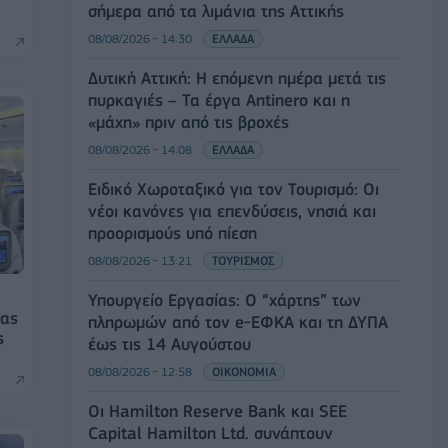
σήμερα από τα λιμάνια της Αττικής
08/08/2026 - 14:30
ΕΛΛΑΔΑ
Δυτική Αττική: Η επόμενη ημέρα μετά τις
πυρκαγιές – Τα έργα Antinero και η
«μάχη» πριν από τις βροχές
08/08/2026 - 14:08
ΕΛΛΑΔΑ
Ειδικό Χωροταξικό για τον Τουρισμό: Οι
νέοι κανόνες για επενδύσεις, νησιά και
προορισμούς υπό πίεση
08/08/2026 - 13:21
ΤΟΥΡΙΣΜΟΣ
Υπουργείο Εργασίας: Ο “χάρτης” των
νας
πληρωμών από τον e-ΕΦΚΑ και τη ΔΥΠΑ
s
έως τις 14 Αυγούστου
08/08/2026 - 12:58
ΟΙΚΟΝΟΜΙΑ
Οι Hamilton Reserve Bank και SEE
Capital Hamilton Ltd. συνάπτουν