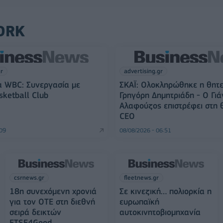
ORK
gr
advertising.gr
α WBC: Συνεργασία με
ΣΚΑΪ: Ολοκληρώθηκε η θητε
sketball Club
Γρηγόρη Δημητριάδη - Ο Γιά
Αλαφούζος επιστρέφει στη 
CEO
:09
08/08/2026 - 06:51
csrnews.gr
fleetnews.gr
18η συνεχόμενη χρονιά
Σε κινεζική… πολιορκία η
για τον ΟΤΕ στη διεθνή
ευρωπαϊκή
σειρά δεικτών
αυτοκινητοβιομηχανία
FTSE4Good