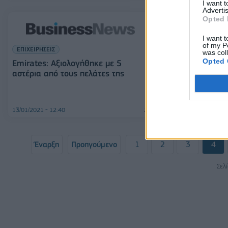
I want 
Advertis
Opted 
I want t
of my P
ΕΠΙΧΕΙΡΗΣΕΙΣ
was col
Opted 
ΕΠΙΧΕΙΡΗΣΕΙΣ
Emirates: Αξιολογήθηκε με 5
αστέρια από τους πελάτες της
Η Emirates ενι
την προσθήκη
εμβληματικών
13/01/2021 - 12:40
10/12/2020 - 17:18
Έναρξη
Προηγούμενο
1
2
3
4
Σελ