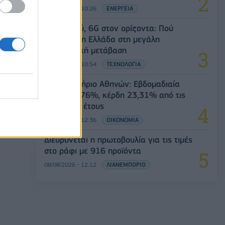
08/08/2026 - 10:26
ΕΝΕΡΓΕΙΑ
5G παντού, 6G στον ορίζοντα: Πού
βρίσκεται η Ελλάδα στη μεγάλη
τεχνολογική μετάβαση
α
08/08/2026 - 10:54
ΤΕΧΝΟΛΟΓΙΑ
Χρηματιστήριο Αθηνών: Εβδομαδιαία
άνοδος 1,76%, κέρδη 23,31% από τις
αρχές του έτους
08/08/2026 - 12:36
ΟΙΚΟΝΟΜΙΑ
Διευρύνεται η πρωτοβουλία για τις τιμές
στο ράφι με 916 προϊόντα
08/08/2026 - 12:12
ΛΙΑΝΕΜΠΟΡΙΟ