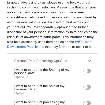
targeted advertising by us, please use the below opt-out
Ελληνική Αναπτυξιακή Τράπεζα: Με «προίκα» 2
section to confirm your selection. Please note that after your
δισ. ευρώ ανοίγει δρόμο για δάνεια έως 5 δισ. σε
opt-out request is processed you may continue seeing
μικρομεσαίες
interest-based ads based on personal information utilized by
08/08/2026 - 11:22
ΤΡΑΠΕΖΕΣ
us or personal information disclosed to third parties prior to
your opt-out. You may separately opt-out of the further
Health Monitoring: Η εθνική υποδομή για την
disclosure of your personal information by third parties on the
αξιοποίηση των δεδομένων υγείας προς όφελος
IAB’s list of downstream participants. This information may
των πολιτών
also be disclosed by us to third parties on the
IAB’s List of
08/08/2026 - 11:48
ΥΓΕΙΑ
Downstream Participants
that may further disclose it to other
third parties.
Χρηματιστήριο Αθηνών: Εβδομαδιαία άνοδος
1,76%, κέρδη 23,31% από τις αρχές του έτους
Personal Data Processing Opt Outs
08/08/2026 - 12:36
ΟΙΚΟΝΟΜΙΑ
I want to opt-out of the Sharing of my
personal data.
5G παντού, 6G στον ορίζοντα: Πού βρίσκεται η
Opted In
Ελλάδα στη μεγάλη τεχνολογική μετάβαση
I want to opt-out of the Sale of my
08/08/2026 - 10:54
ΤΕΧΝΟΛΟΓΙΑ
Personal Data.
Opted In
I want to opt-out of processing my