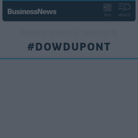
ΡΟΗ
ΜΕΝΟΥ
ΒΛΈΠΕΤΕ ΆΡΘΡΑ ΜΕ ΤΗΝ ΕΤΙΚΈΤΑ
#DOWDUPONT