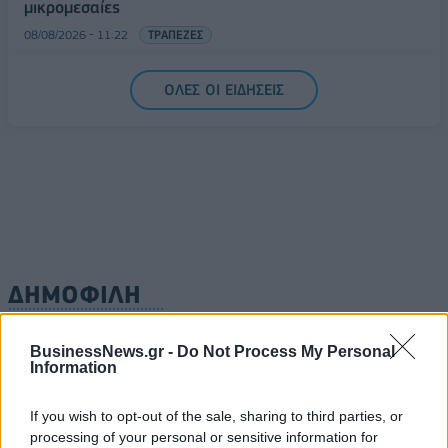
μικρομεσαίες
08/08/2026 - 11:22
ΤΡΑΠΕΖΕΣ
5G παντού, 6G στον ορίζοντα: Πού βρίσκεται η
ΟΛΕΣ ΟΙ ΕΙΔΗΣΕΙΣ
Ελλάδα στη μεγάλη τεχνολογική μετάβαση
08/08/2026 - 10:54
ΤΕΧΝΟΛΟΓΙΑ
ΔΗΜΟΦΙΛΗ
BusinessNews.gr -
Do Not Process My Personal
Όμιλος ΔΕΗ: Νέα συμφωνία για χαρτοφυλάκιο
Information
έργων ΑΠΕ άνω των 2 GW σε Πολωνία και
Ουγγαρία
If you wish to opt-out of the sale, sharing to third parties, or
08/08/2026 - 10:26
ΕΝΕΡΓΕΙΑ
processing of your personal or sensitive information for